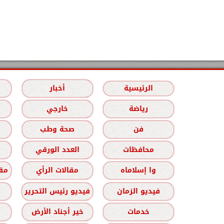
الرئيسية
أخبار
رياضة
خارجي
فن
صحة وطب
محافظات
العدد الورقي
وا إسلاماه
مقالات الرأي
مقا
فيديو الزمان
فيديو رئيس التحرير
خدمات
خير أجناد الأرض