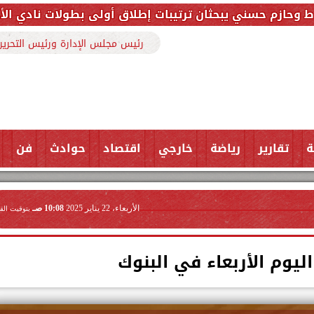
ان ترتيبات إطلاق أولى بطولات نادي الأجواد للرماية ضمن
رئيس مجلس الإدارة ورئيس التحرير
ة
تقارير
رياضة
خارجي
اقتصاد
حوادث
فن
الأربعاء، 22 يناير 2025
10:08 صـ
بتوقيت الق
ليوم الأربعاء في البنوك