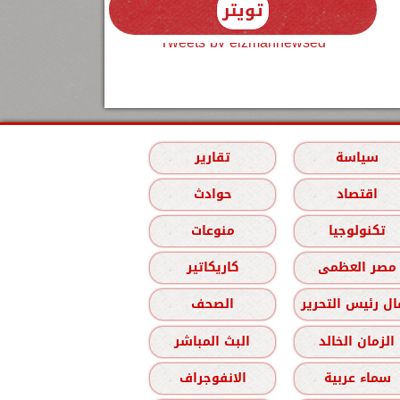
تويتر
Tweets by elzmannewseg
سياسة
تقارير
اقتصاد
حوادث
تكنولوجيا
منوعات
مصر العظمى
كاريكاتير
ل رئيس التحرير
الصحف
الزمان الخالد
البث المباشر
سماء عربية
الانفوجراف