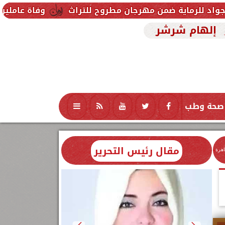
 مهرجان مطروح للتراث
وفاة عاملين متأثرين بإصابتهم
إلهام شرشر
صحة وطب
تكنولوجيا
منوعات
محافظات
مقال رئيس التحرير
اهرة