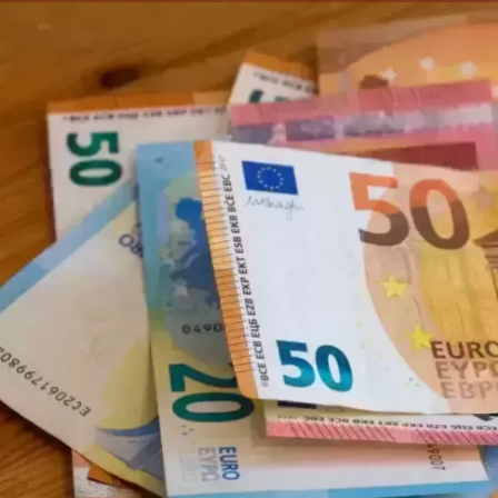
الكاتبة إلهام شرشر تهنئ الرئيس
رسالتى لآخر الزمان «محطة الضبعة
السيسي بعيد ميلاده وتُشيد بجهوده
إله
النووية»... من الحلم إلى التنفيذ
في بناء الدولة