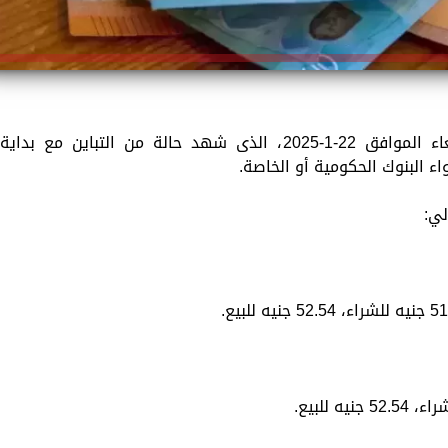
تستعرض «الزمان» سعر اليورو اليوم الأربعاء الموافق 22-1-2025، الذى شهد حالة من التباين مع بداية
ء البنوك الحكومية أو الخاصة.