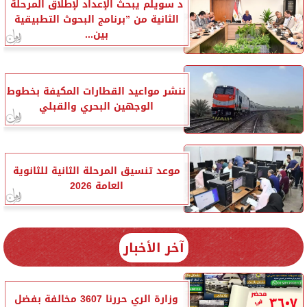
د سويلم يبحث الإعداد لإطلاق المرحلة
الثانية من ”برنامج البحوث التطبيقية
بين...
ننشر مواعيد القطارات المكيفة بخطوط
الوجهين البحري والقبلي
موعد تنسيق المرحلة الثانية للثانوية
العامة 2026
آخر الأخبار
وزارة الري حررنا 3607 مخالفة بفضل