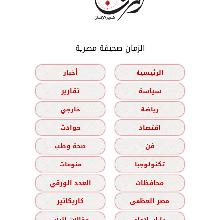
الزمان صحيفة مصرية
الرئيسية
أخبار
سياسة
تقارير
رياضة
خارجي
اقتصاد
حوادث
فن
صحة وطب
تكنولوجيا
منوعات
محافظات
العدد الورقي
مصر العظمى
كاريكاتير
وا إسلاماه
مقالات الرأي