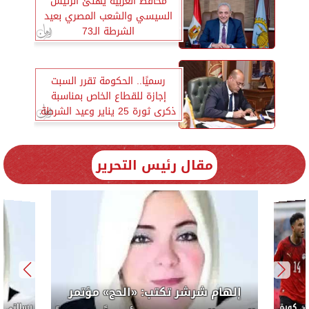
محافظ الغربية يهنئ الرئيس
السيسي والشعب المصري بعيد
الشرطة الـ73
رسميًا.. الحكومة تقرر السبت
إجازة للقطاع الخاص بمناسبة
ذكرى ثورة 25 يناير وعيد الشرطة
مقال رئيس التحرير
إلهام شرشر تكتب: «الحج» مؤتمر