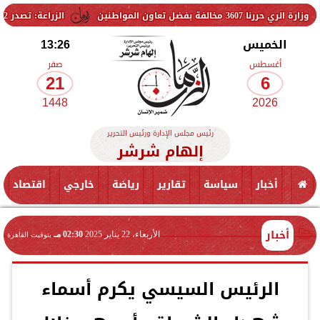
المواطنين
الزراعة: تصدر 712 ترخيص تشغيل جديد لمشروعات الثروة الحيوانية والداجنة.. وتسجيل 832 مخلوط أعلاف
الخميس
13:26
أغسطس
صفر
21
6
1448
2026
رئيس مجلس الإدارة ورئيس التحرير
إلهام شرشر
أخبار
سياسة
تقارير
رياضة
خارجي
اقتصاد
أخبار
الأربعاء، 22 يناير 2025
02:30 مـ
بتوقيت القاهرة
الرئيس السيسي يكرم أسماء