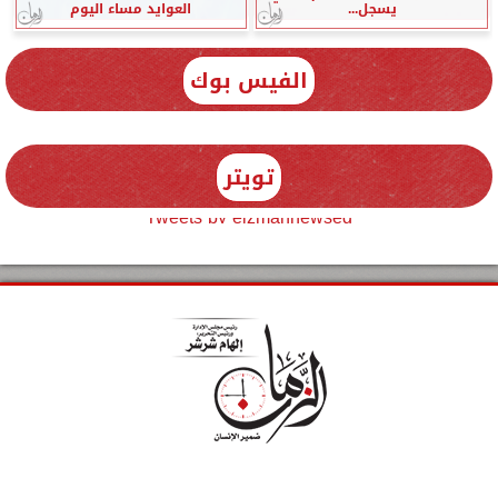
يسجل...
العوايد مساء اليوم
الفيس بوك
تويتر
Tweets by elzmannewseg