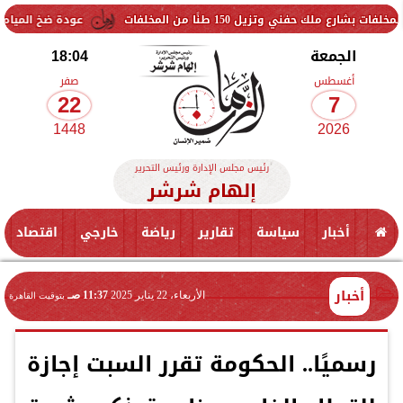
150 طنًا من المخلفات
عودة ضخ المياه تدريجيًا لمناطق ا
الجمعة
18:04
أغسطس
صفر
22
7
1448
2026
رئيس مجلس الإدارة ورئيس التحرير
إلهام شرشر
أخبار
سياسة
تقارير
رياضة
خارجي
اقتصاد
أخبار
الأربعاء، 22 يناير 2025
11:37 صـ
بتوقيت القاهرة
رسميًا.. الحكومة تقرر السبت إجازة