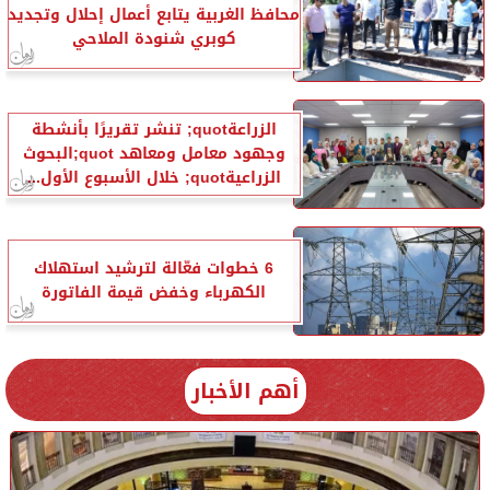
محافظ الغربية يتابع أعمال إحلال وتجديد
كوبري شنودة الملاحي
الزراعةquot; تنشر تقريرًا بأنشطة
وجهود معامل ومعاهد quot;البحوث
الزراعيةquot; خلال الأسبوع الأول...
6 خطوات فعّالة لترشيد استهلاك
الكهرباء وخفض قيمة الفاتورة
أهم الأخبار