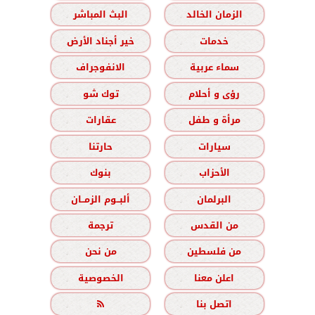
الزمان الخالد
البث المباشر
خدمات
خير أجناد الأرض
سماء عربية
الانفوجراف
رؤى و أحلام
توك شو
مرأة و طفل
عقارات
سيارات
حارتنا
الأحزاب
بنوك
البرلمان
ألبــوم الزمــان
من القدس
ترجمة
من فلسطين
من نحن
اعلن معنا
الخصوصية
اتصل بنا
