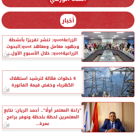
أخبار
الزراعةquot; تنشر تقريرًا بأنشطة
وجهود معامل ومعاهد quot;البحوث
الزراعيةquot; خلال الأسبوع الأول...
6 خطوات فعّالة لترشيد استهلاك
الكهرباء وخفض قيمة الفاتورة
”راحة المعتمر أولًا”.. أحمد الريان: نتابع
المعتمرين لحظة بلحظة ونوفر برامج
عمرة...