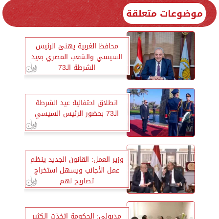
موضوعات متعلقة
محافظ الغربية يهنئ الرئيس
السيسي والشعب المصري بعيد
الشرطة الـ73
انطلاق احتفالية عيد الشرطة
الـ73 بحضور الرئيس السيسي
وزير العمل: القانون الجديد ينظم
عمل الأجانب ويسهل استخراج
تصاريح لهم
مدبولي: الحكومة اتخذت الكثير