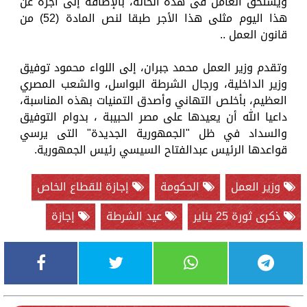
ويستحق العامل فى هذه الحالة، بالإضافة إلى أجره عن
هذا اليوم مثلى هذا الأجر طبقا لنص المادة (52) من
قانون العمل ..
وتقدم وزير العمل محمد جبران، إلى اللواء محمود توفيق
وزير الداخلية، ورجال الشرطة البواسل، والشعب المصري
العظيم، بأخلص التهاني وأصدق التمنيات بهذه المناسبة،
داعيا الله أن يعيدها على مصر الحبيبة ، بدوام التوفيق
والسداد في ظل "الجمهورية الجديدة" التى يرسي
قواعدها الرئيس عبدالفتاح السيسي رئيس الجمهورية.
وزير العمل
الحكومة
إجازة للقطاع الخاص
ذكرى ثورة 25 يناير
عيد الشرطة
إجازة