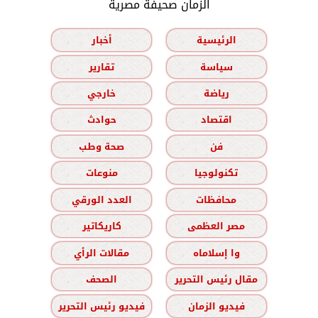
الزمان صحيفة مصرية
الرئيسية
أخبار
سياسة
تقارير
رياضة
خارجي
اقتصاد
حوادث
فن
صحة وطب
تكنولوجيا
منوعات
محافظات
العدد الورقي
مصر العظمى
كاريكاتير
وا إسلاماه
مقالات الرأي
مقال رئيس التحرير
الصحف
فيديو الزمان
فيديو رئيس التحرير