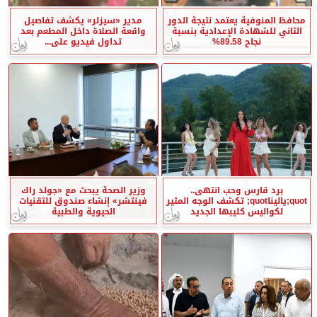
محافظ المنوفية يعتمد نتيجة الدور
مدير «سيزلر» يكشف تفاصيل
الثاني للشهادة الإعدادية بنسبة
واقعة الصلاة داخل المطعم بعد
نجاح 89.58%
تداول فيديو على...
برد قارس وحب انتهى..
وزير الصحة يبحث مع «جولد راك
quot;ياليناquot; تكشف الوجه المثير
فينتشر» إنشاء صندوق للتقنيات
لكواليس كليبها الجديد
الحيوية والطبية