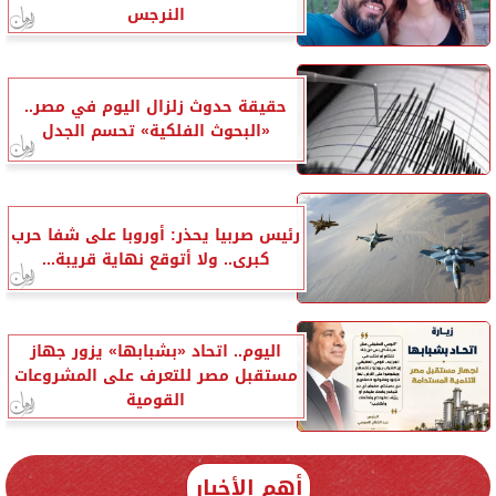
النرجس
حقيقة حدوث زلزال اليوم في مصر..
«البحوث الفلكية» تحسم الجدل
رئيس صربيا يحذر: أوروبا على شفا حرب
كبرى.. ولا أتوقع نهاية قريبة...
اليوم.. اتحاد «بشبابها» يزور جهاز
مستقبل مصر للتعرف على المشروعات
القومية
أهم الأخبار