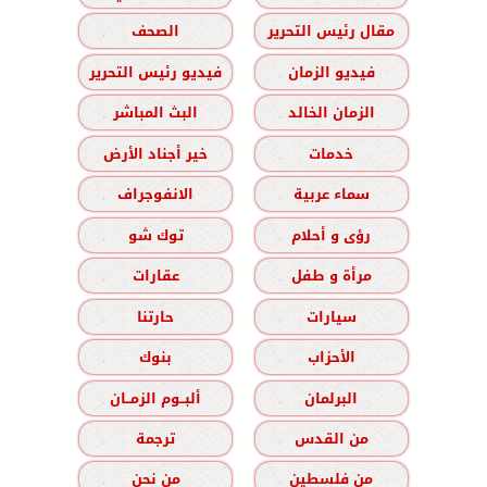
مقال رئيس التحرير
الصحف
فيديو الزمان
فيديو رئيس التحرير
الزمان الخالد
البث المباشر
خدمات
خير أجناد الأرض
سماء عربية
الانفوجراف
رؤى و أحلام
توك شو
مرأة و طفل
عقارات
سيارات
حارتنا
الأحزاب
بنوك
البرلمان
ألبــوم الزمــان
من القدس
ترجمة
من فلسطين
من نحن