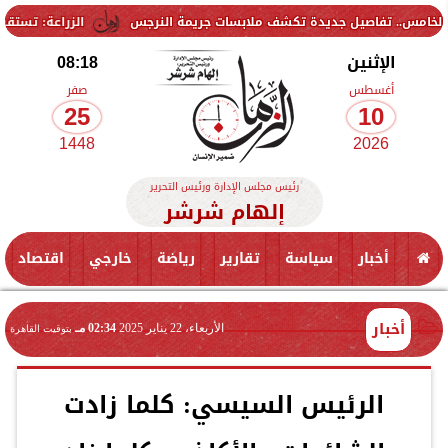
صيل جديدة تكشف ملابسات جريمة النرجس
الزراعة: تستقبل وفدا دوليا ل
الإثنين
08:18
أغسطس
صفر
25
10
1448
2026
رئيس مجلس الإدارة ورئيس التحرير
إلهام شرشر
أخبار
سياسة
تقارير
رياضة
خارجي
اقتصاد
أخبار
الأربعاء، 22 يناير 2025
02:34 مـ
بتوقيت القاهرة
الرئيس السيسي: كلما زادت