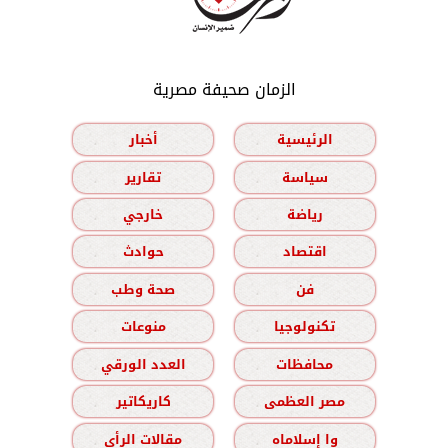
الزمان صحيفة مصرية
الرئيسية
أخبار
سياسة
تقارير
رياضة
خارجي
اقتصاد
حوادث
فن
صحة وطب
تكنولوجيا
منوعات
محافظات
العدد الورقي
مصر العظمى
كاريكاتير
وا إسلاماه
مقالات الرأي