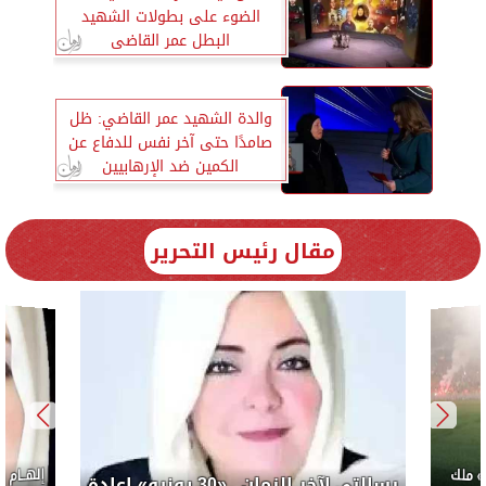
الضوء على بطولات الشهيد
البطل عمر القاضى
والدة الشهيد عمر القاضي: ظل
صامدًا حتى آخر نفس للدفاع عن
الكمين ضد الإرهابيين
مقال رئيس التحرير
إلهــام
 ملك
رسالتي لآخر الزمان.. «30 يونيو» إعادة