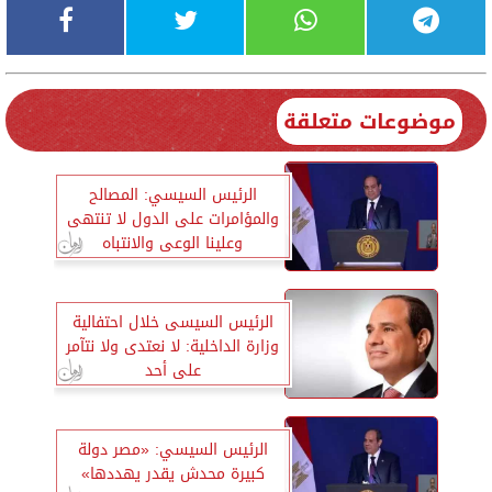
موضوعات متعلقة
الرئيس السيسي: المصالح
والمؤامرات على الدول لا تنتهى
وعلينا الوعى والانتباه
الرئيس السيسى خلال احتفالية
وزارة الداخلية: لا نعتدى ولا نتآمر
على أحد
الرئيس السيسي: «مصر دولة
كبيرة محدش يقدر يهددها»