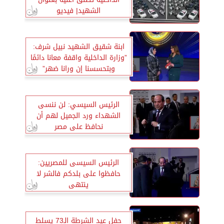
الشهيد| فيديو
ابنة شقيق الشهيد نبيل شرف:
”وزارة الداخلية واقفة معانا دائمًا
وبتحسسنا إن ورانا ضهر”
الرئيس السيسي: لن ننسى
الشهداء ورد الجميل لهم أن
نحافظ على مصر
الرئيس السيسى للمصريين:
حافظوا على بلدكم فالشر لا
ينتهى
حفل عيد الشرطة الـ73 يسلط