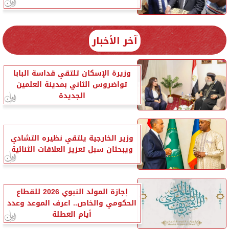
آخر الأخبار
وزيرة الإسكان تلتقي قداسة البابا
تواضروس الثاني بمدينة العلمين
الجديدة
وزير الخارجية يلتقي نظيره التشادي
ويبحثان سبل تعزيز العلاقات الثنائية
إجازة المولد النبوي 2026 للقطاع
الحكومي والخاص.. اعرف الموعد وعدد
أيام العطلة