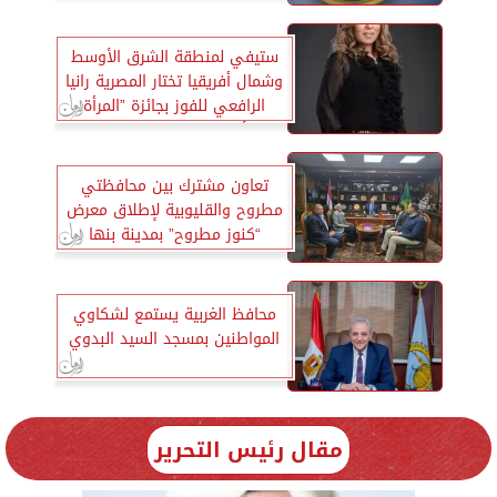
بدون لوحات معدنية
ستيفي لمنطقة الشرق الأوسط
وشمال أفريقيا تختار المصرية رانيا
الرافعي للفوز بجائزة ”المرأة
الأكثر ابتكارا للعام 2025”
تعاون مشترك بين محافظتي
مطروح والقليوبية لإطلاق معرض
“كنوز مطروح” بمدينة بنها
محافظ الغربية يستمع لشكاوي
المواطنين بمسجد السيد البدوي
مقال رئيس التحرير