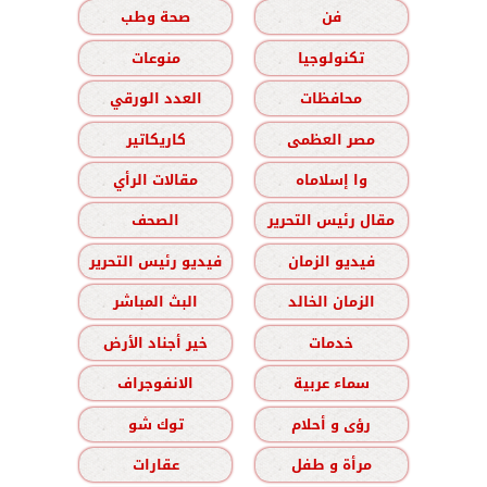
فن
صحة وطب
تكنولوجيا
منوعات
محافظات
العدد الورقي
مصر العظمى
كاريكاتير
وا إسلاماه
مقالات الرأي
مقال رئيس التحرير
الصحف
فيديو الزمان
فيديو رئيس التحرير
الزمان الخالد
البث المباشر
خدمات
خير أجناد الأرض
سماء عربية
الانفوجراف
رؤى و أحلام
توك شو
مرأة و طفل
عقارات