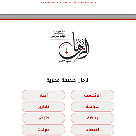
Tweets by elzmannewseg
الزمان صحيفة مصرية
الرئيسية
أخبار
سياسة
تقارير
رياضة
خارجي
اقتصاد
حوادث