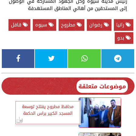
رئيس مدينة سيوة وكل الجهود المشاركة في الوصول
إلى المستحقين من أهالي المناطق المستهدفة
رانيا
رضوان
مطروح
سيوه
قافل
بدو
موضوعات متعلقة
محافظ مطروح يفتتح توسعة
المسجد الكبير براس الحكمة