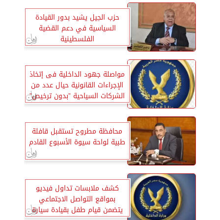
حزب الجيل يشيد بدور القيادة
السياسية في دعم القضية
الفلسطينية
مواصلة جهود الداخلية فى إتخاذ
الإجراءات القانونية حيال عدد من
الشركات السياحية ”بدون ترخيص”
محافظة مطروح تستقبل قافلة
طبية لواحة سيوة الأسبوع القادم
كشف ملابسات تداول فيديو
بمواقع التواصل الاجتماعي
يتضمن قيام طفل بقيادة سيارة