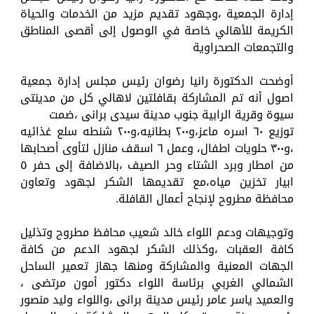
إدارة الجمعية ،وجهود تقديم مزيد من الخدمات والحياة
الكريمة للأهالي خاصة في الوصول إلى أقصى المناطق
والتجمعات الصحراوية
أوضحت الدكتورة رانيا رضوان رئيس مجلس إدارة جمعية
اصول أنه تم المشاركة بقافلتين لاهالي كل من مدينتى
سيوة وقرية الرابية جنوب مدينة سيدى برانى ،ضمت
توزيع ٦٠ اسره ماعز،و٢٠٠ بطانيه،و٢٠٠ شنطه سلع غذائيه
،و٣٠٠ حلويات اطفال، وعمل ٦ اسقف منازل لتأوى أصحابها
من امطار وبرد الشتاء وحر الصيف ،بالاضافة إلى حفر ٥
ابيار تخزين مياه،مع تقديمها الشكر لجهود وتعاون
محافظة مطروح لإنجاح أعمال القافلة.
وتوجيهات ودعم اللواء خالد شعيب محافظ مطروح وتذليل
كافة العقبات ،وكذلك الشكر لجهود الدعم من كافة
الجهات المعنية والمشاركة ومنها جهاز تعمير الساحل
الشمالي الغربي برئاسة اللواء دكتور أمون مرتضى ،
والعميد ياسر عامر رئيس مدينة برانى ،واللواء وليد منصور