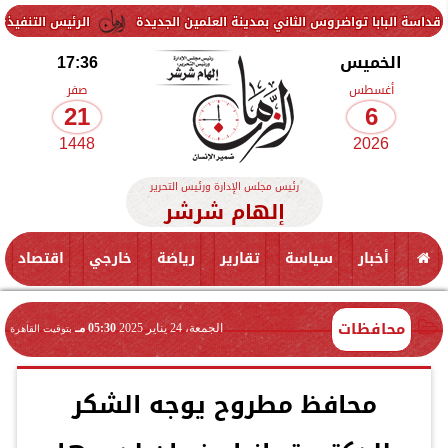
واضروس الثاني بمدينة العلمين الجديدة
الرئيس التنفيذي للهيئة العامة للاستثمار يبحث مع مجموعة Group
الخميس
17:36
أغسطس
صفر
21
6
1448
2026
رئيس مجلس الإدارة ورئيس التحرير
إلهام شرشر
أخبار
سياسة
تقارير
رياضة
خارجي
اقتصاد
محافظات
الجمعة، 24 يناير 2025
05:30 مـ
بتوقيت القاهرة
محافظ مطروح يوجه الشكر