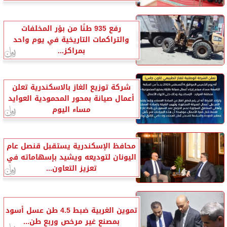
رفع 935 طنًا من بؤر المخلفات
والتراكمات التاريخية في يوم واحد
بمراكز...
شركة توزيع الغاز بالاسكندرية تعلن
أعمال صيانة بمحور المحمودية العوايد
مساء اليوم
محافظ الإسكندرية يستقبل قنصل عام
اليونان لتوديعه ويشيد بإسهاماته في
تعزيز التعاون...
تموين الغربية ضبط 4.5 طن عسل أسود
بمصنع غير مرخص وربع طن...