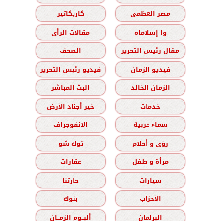
مصر العظمى
كاريكاتير
وا إسلاماه
مقالات الرأي
مقال رئيس التحرير
الصحف
فيديو الزمان
فيديو رئيس التحرير
الزمان الخالد
البث المباشر
خدمات
خير أجناد الأرض
سماء عربية
الانفوجراف
رؤى و أحلام
توك شو
مرأة و طفل
عقارات
سيارات
حارتنا
الأحزاب
بنوك
البرلمان
ألبــوم الزمــان