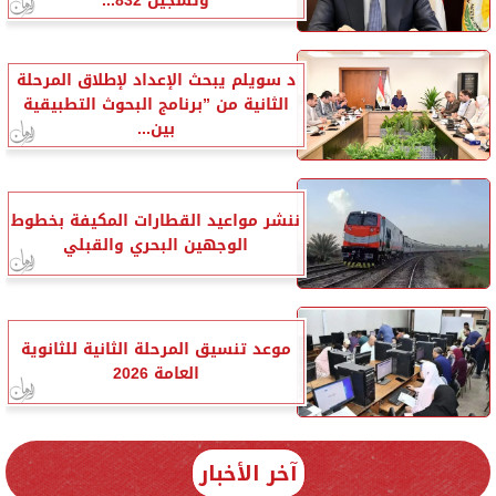
وتسجيل 832...
د سويلم يبحث الإعداد لإطلاق المرحلة
الثانية من ”برنامج البحوث التطبيقية
بين...
ننشر مواعيد القطارات المكيفة بخطوط
الوجهين البحري والقبلي
موعد تنسيق المرحلة الثانية للثانوية
العامة 2026
آخر الأخبار