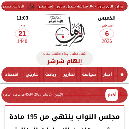
 بفضل تعاون المواطنين
الزراعة: تصدر 712 ترخيص تشغيل جديد لمشروعات الثروة الحيوانية والداجنة.. وتسجيل 832 مخلوط أعلاف
الخميس
11:03
أغسطس
صفر
21
6
1448
2026
رئيس مجلس الإدارة ورئيس التحرير
إلهام شرشر
أخبار
سياسة
تقارير
رياضة
خارجي
اقتصاد
أخبار
الإثنين، 27 يناير 2025
05:04 مـ
بتوقيت القاهرة
مجلس النواب ينتهي من 195 مادة