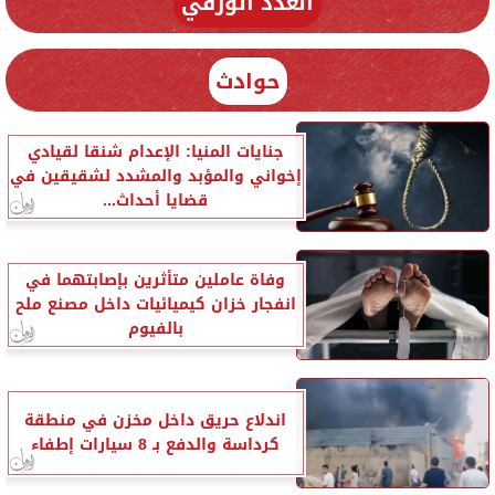
العدد الورقي
حوادث
جنايات المنيا: الإعدام شنقا لقيادي
إخواني والمؤبد والمشدد لشقيقين في
قضايا أحداث...
وفاة عاملين متأثرين بإصابتهما في
انفجار خزان كيميائيات داخل مصنع ملح
بالفيوم
اندلاع حريق داخل مخزن في منطقة
كرداسة والدفع بـ 8 سيارات إطفاء