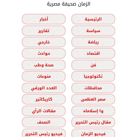
الزمان صحيفة مصرية
الرئيسية
أخبار
سياسة
تقارير
رياضة
خارجي
اقتصاد
حوادث
فن
صحة وطب
تكنولوجيا
منوعات
محافظات
العدد الورقي
مصر العظمى
كاريكاتير
وا إسلاماه
مقالات الرأي
مقال رئيس التحرير
الصحف
فيديو الزمان
فيديو رئيس التحرير