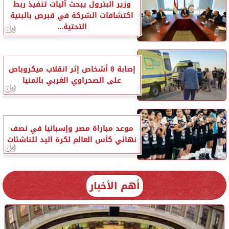
وزير البترول يبحث آليات تنفيذ ربط
اكتشافات الشركة في قبرص بالبنية
التحتية...
إصابة 8 أشخاص إثر انقلاب ميكروباص
على الصحراوي الغربي بالمنيا
موعد مباراة مصر وإسبانيا في نصف
نهائي كأس العالم لكرة اليد للناشئات
أهم الأخبار