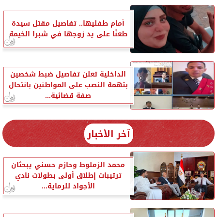
أمام طفليها.. تفاصيل مقتل سيدة
طعنًا على يد زوجها في شبرا الخيمة
الداخلية تعلن تفاصيل ضبط شخصين
بتهمة النصب على المواطنين بانتحال
صفة قضائية...
آخر الأخبار
محمد الزملوط وحازم حسني يبحثان
ترتيبات إطلاق أولى بطولات نادي
الأجواد للرماية...