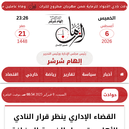
واد للرماية ضمن مهرجان مطروح للتراث
وفاة عاملين متأثرين بإصابتهما 
الخميس
23:26
أغسطس
صفر
21
6
1448
2026
رئيس مجلس الإدارة ورئيس التحرير
إلهام شرشر
أخبار
سياسة
تقارير
رياضة
خارجي
اقتصاد
حوادث
السبت، 8 فبراير 2025
08:54 صـ
بتوقيت القاهرة
القضاء الإداري ينظر قرار النادي