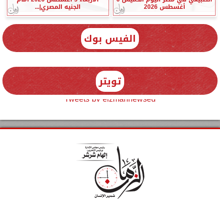
أغسطس 2026
الجنيه المصري|...
الفيس بوك
تويتر
Tweets by elzmannewseg