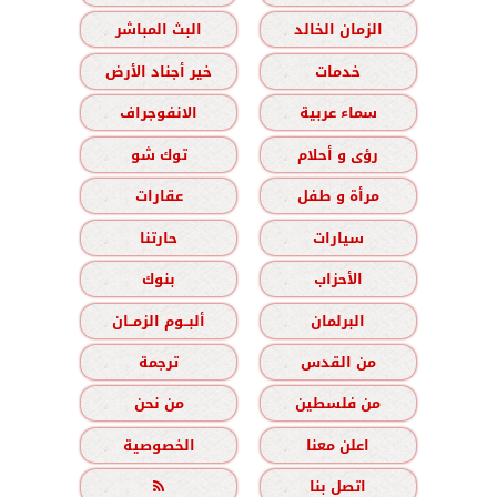
الزمان الخالد
البث المباشر
خدمات
خير أجناد الأرض
سماء عربية
الانفوجراف
رؤى و أحلام
توك شو
مرأة و طفل
عقارات
سيارات
حارتنا
الأحزاب
بنوك
البرلمان
ألبــوم الزمــان
من القدس
ترجمة
من فلسطين
من نحن
اعلن معنا
الخصوصية
اتصل بنا
