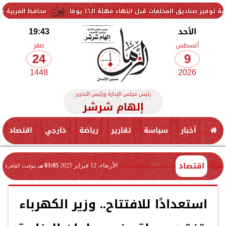
ل انتهاء مهلة الـ15 يومًا
محافظ الغربية يتفقد حزمة من المشرو
الأحد
19:43
أغسطس
صفر
24
9
1448
2026
رئيس مجلس الإدارة ورئيس التحرير
إلهام شرشر
أخبار
سياسة
تقارير
رياضة
خارجي
اقتصاد
اقتصاد
الأربعاء، 12 فبراير 2025
03:05 مـ
بتوقيت القاهرة
استعدادًا للافتتاح.. وزير الكهرباء