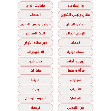
وا إسلاماه
مقالات الرأي
مقال رئيس التحرير
الصحف
فيديو الزمان
فيديو رئيس التحرير
الزمان الخالد
البث المباشر
خدمات
خير أجناد الأرض
سماء عربية
الانفوجراف
رؤى و أحلام
توك شو
مرأة و طفل
عقارات
سيارات
حارتنا
الأحزاب
بنوك
البرلمان
ألبــوم الزمــان
من القدس
ترجمة