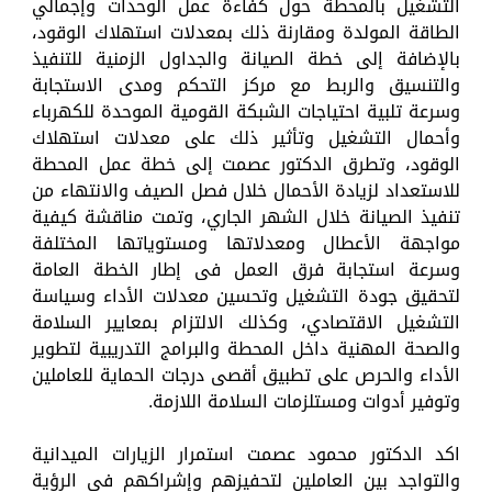
التشغيل بالمحطة حول كفاءة عمل الوحدات وإجمالي
الطاقة المولدة ومقارنة ذلك بمعدلات استهلاك الوقود،
بالإضافة إلى خطة الصيانة والجداول الزمنية للتنفيذ
والتنسيق والربط مع مركز التحكم ومدى الاستجابة
وسرعة تلبية احتياجات الشبكة القومية الموحدة للكهرباء
وأحمال التشغيل وتأثير ذلك على معدلات استهلاك
الوقود، وتطرق الدكتور عصمت إلى خطة عمل المحطة
للاستعداد لزيادة الأحمال خلال فصل الصيف والانتهاء من
تنفيذ الصيانة خلال الشهر الجاري، وتمت مناقشة كيفية
مواجهة الأعطال ومعدلاتها ومستوياتها المختلفة
وسرعة استجابة فرق العمل فى إطار الخطة العامة
لتحقيق جودة التشغيل وتحسين معدلات الأداء وسياسة
التشغيل الاقتصادي، وكذلك الالتزام بمعايير السلامة
والصحة المهنية داخل المحطة والبرامج التدريبية لتطوير
الأداء والحرص على تطبيق أقصى درجات الحماية للعاملين
وتوفير أدوات ومستلزمات السلامة اللازمة.
اكد الدكتور محمود عصمت استمرار الزيارات الميدانية
والتواجد بين العاملين لتحفيزهم وإشراكهم فى الرؤية