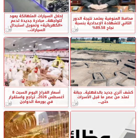
إحلال السيارات المتهالكة يعود
محافظ المنوفية يعتمد نتيجة الدور
للواجهة.. مبادرة جديدة لدعم
الثاني للشهادة الإعدادية بنسبة
«الكهربائية» وتمويل استبدال
نجاح 89.58%
السيارات...
كشف أثري جديد بالدقهلية.. جبانة
أسعار الفراخ اليوم السبت 8
تمتد من عصر ما قبل الأسرات
أغسطس 2026.. تراجع واستقرار
حتى...
في بورصة الدواجن