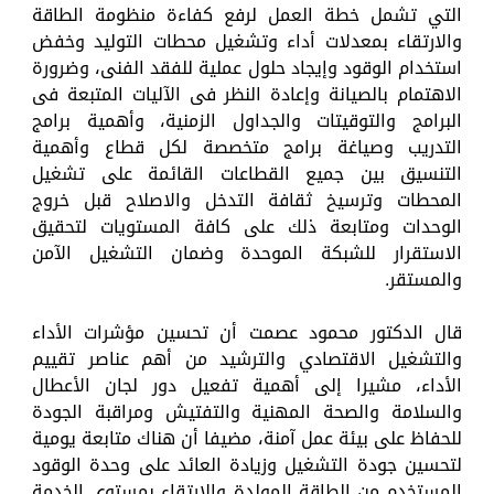
التي تشمل خطة العمل لرفع كفاءة منظومة الطاقة
والارتقاء بمعدلات أداء وتشغيل محطات التوليد وخفض
استخدام الوقود وإيجاد حلول عملية للفقد الفنى، وضرورة
الاهتمام بالصيانة وإعادة النظر فى الآليات المتبعة فى
البرامج والتوقيتات والجداول الزمنية، وأهمية برامج
التدريب وصياغة برامج متخصصة لكل قطاع وأهمية
التنسيق بين جميع القطاعات القائمة على تشغيل
المحطات وترسيخ ثقافة التدخل والاصلاح قبل خروج
الوحدات ومتابعة ذلك على كافة المستويات لتحقيق
الاستقرار للشبكة الموحدة وضمان التشغيل الآمن
والمستقر.
قال الدكتور محمود عصمت أن تحسين مؤشرات الأداء
والتشغيل الاقتصادي والترشيد من أهم عناصر تقييم
الأداء، مشيرا إلى أهمية تفعيل دور لجان الأعطال
والسلامة والصحة المهنية والتفتيش ومراقبة الجودة
للحفاظ على بيئة عمل آمنة، مضيفا أن هناك متابعة يومية
لتحسين جودة التشغيل وزيادة العائد على وحدة الوقود
المستخدم من الطاقة المولدة والارتقاء بمستوى الخدمة