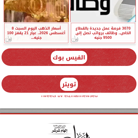
3070 فرصة عمل جديدة بالقطاع
أسعار الذهب اليوم السبت 8
الخاص.. وظائف برواتب تصل إلى
أغسطس 2026.. عيار 21 يقفز 100
9500 جنيه
جنيه...
الفيس بوك
تويتر
Tweets by elzmannewseg