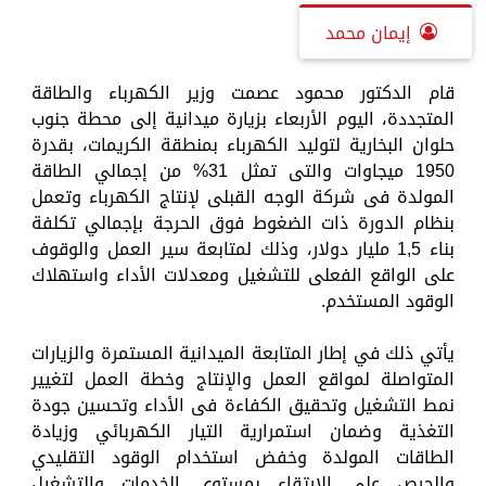
إيمان محمد
قام الدكتور محمود عصمت وزير الكهرباء والطاقة
المتجددة، اليوم الأربعاء بزيارة ميدانية إلى محطة جنوب
حلوان البخارية لتوليد الكهرباء بمنطقة الكريمات، بقدرة
1950 ميجاوات والتى تمثل 31% من إجمالي الطاقة
المولدة فى شركة الوجه القبلى لإنتاج الكهرباء وتعمل
بنظام الدورة ذات الضغوط فوق الحرجة بإجمالي تكلفة
بناء 1,5 مليار دولار، وذلك لمتابعة سير العمل والوقوف
على الواقع الفعلى للتشغيل ومعدلات الأداء واستهلاك
الوقود المستخدم.
يأتي ذلك في إطار المتابعة الميدانية المستمرة والزيارات
المتواصلة لمواقع العمل والإنتاج وخطة العمل لتغيير
نمط التشغيل وتحقيق الكفاءة فى الأداء وتحسين جودة
التغذية وضمان استمرارية التيار الكهربائي وزيادة
الطاقات المولدة وخفض استخدام الوقود التقليدي
والحرص على الارتقاء بمستوى الخدمات والتشغيل