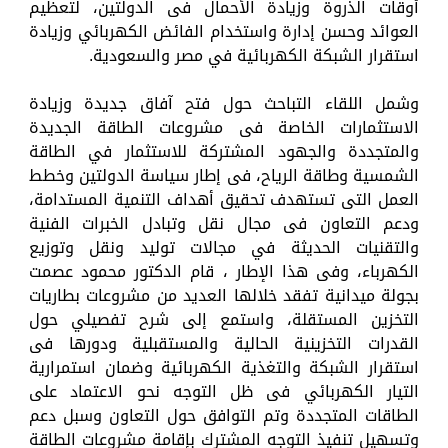
أوقات الذروة وزيادة الأحمال فى الدولتين، لتعظيم
العوائد وحسن إدارة واستخدام الفائض الكهربائي وزيادة
استقرار الشبكة الكهربائية في مصر والسعودية.
وشمل اللقاء التباحث حول فتح آفاق جديدة وزيادة
الاستثمارات الخاصة فى مشروعات الطاقة الجديدة
والمتجددة والجهود المشتركة للاستثمار في الطاقة
الشمسية وطاقة الرياح، فى إطار سياسة الدولتين وخطط
العمل التى تستهدف تحقيق أهداف التنمية المستدامة،
ودعم التعاون فى مجال نقل وتبادل الخبرات الفنية
والتقنيات الحديثة في مجالات توليد ونقل وتوزيع
الكهرباء، وفى هذا الإطار ، قام الدكتور محمود عصمت
بجولة ميدانية تفقد خلالها العديد من مشروعات بطاريات
التخزين المستقلة، واستمع إلى شرح تفصيلي حول
القدرات التخزينية الحالية والمستقبلية ودورها فى
استقرار الشبكة والتغذية الكهربائية وضمان استمرارية
التيار الكهربائي فى ظل التوجه نحو الاعتماد على
الطاقات المتجددة وتم التوافق حول التعاون وسبل دعم
وتسهيل تنفيذ التوجه المشترك بإقامة مشروعات الطاقة