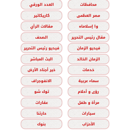
محافظات
العدد الورقي
مصر العظمى
كاريكاتير
وا إسلاماه
مقالات الرأي
مقال رئيس التحرير
الصحف
فيديو الزمان
فيديو رئيس التحرير
الزمان الخالد
البث المباشر
خدمات
خير أجناد الأرض
سماء عربية
الانفوجراف
رؤى و أحلام
توك شو
مرأة و طفل
عقارات
سيارات
حارتنا
الأحزاب
بنوك