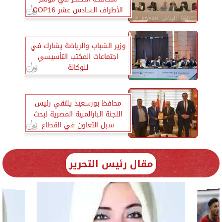
الأطراف السادس عشر COP16
في الرياض
وزير الشباب والرياضة يشارك في
اجتماعات المكتب التأسيسي
للوكالة
محافظ بورسعيد يلتقي رئيس
اللجنة البارالمبية المصرية لبحث
سبل التعاون في القطاع
الرياضي ببورسعيد
مقال رئيس التحرير