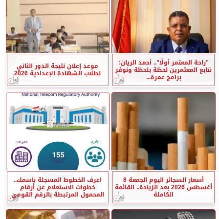
”راحة المعتمر أولًا”.. أحمد الريان:
موعد إعلان نتيجة الدور الثاني
نتابع المعتمرين لحظة بلحظة ونوفر
لطلاب الشهادة الإعدادية 2026
برامج عمرة...
أسعار السجائر اليوم الجمعة 8
اعرف الخطوط المسجلة باسمك..
أغسطس 2026 بعد الزيادة.. القائمة
خطوات الاستعلام عن أرقام
الكاملة
المحمول المرتبطة بالرقم القومي