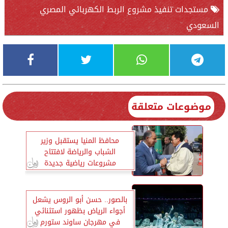
مستجدات تنفيذ مشروع الربط الكهربائي المصري
السعودي
موضوعات متعلقة
محافظ المنيا يستقبل وزير
الشباب والرياضة لافتتاح
مشروعات رياضية جديدة
بالصور.. حسن أبو الروس يشعل
أجواء الرياض بظهور استثنائي
في مهرجان ساوند ستورم