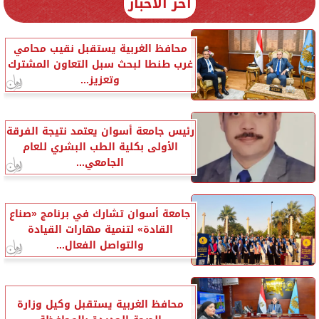
آخر الأخبار
محافظ الغربية يستقبل نقيب محامي
غرب طنطا لبحث سبل التعاون المشترك
وتعزيز...
رئيس جامعة أسوان يعتمد نتيجة الفرقة
الأولى بكلية الطب البشري للعام
الجامعي...
جامعة أسوان تشارك في برنامج «صناع
القادة» لتنمية مهارات القيادة
والتواصل الفعال...
محافظ الغربية يستقبل وكيل وزارة