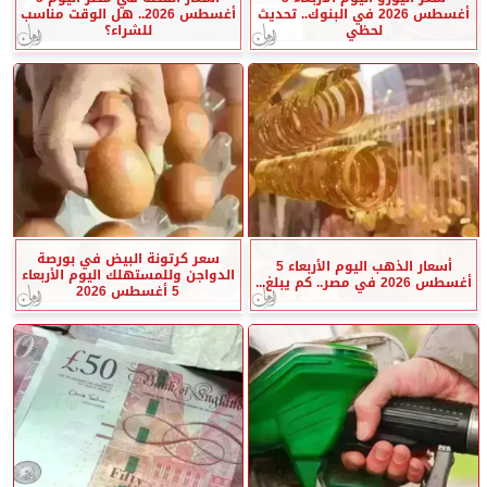
أغسطس 2026 في البنوك.. تحديث
أغسطس 2026.. هل الوقت مناسب
لحظي
للشراء؟
سعر كرتونة البيض في بورصة
أسعار الذهب اليوم الأربعاء 5
الدواجن وللمستهلك اليوم الأربعاء
أغسطس 2026 في مصر.. كم يبلغ...
5 أغسطس 2026