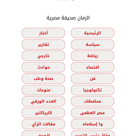
الزمان صحيفة مصرية
الرئيسية
أخبار
سياسة
تقارير
رياضة
خارجي
اقتصاد
حوادث
فن
صحة وطب
تكنولوجيا
منوعات
محافظات
العدد الورقي
مصر العظمى
كاريكاتير
وا إسلاماه
مقالات الرأي
مقال رئيس التحرير
الصحف