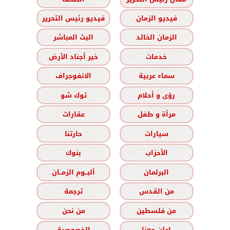
فيديو الزمان
فيديو رئيس التحرير
الزمان الخالد
البث المباشر
خدمات
خير أجناد الأرض
سماء عربية
الانفوجراف
رؤى و أحلام
توك شو
مرأة و طفل
عقارات
سيارات
حارتنا
الأحزاب
بنوك
البرلمان
ألبــوم الزمــان
من القدس
ترجمة
من فلسطين
من نحن
اعلن معنا
الخصوصية