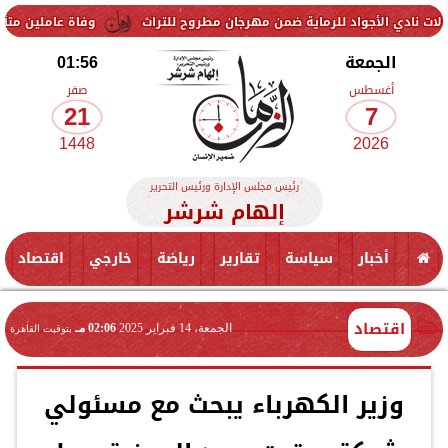
للرماية ضمن مهرجان مطروح للتراث
وفاة عاملين متأثرين بإصابتهما في ا
الجمعة
01:56
أغسطس
صفر
21
7
1448
2026
رئيس مجلس الإدارة ورئيس التحرير
إلهام شرشر
أخبار
سياسة
تقارير
رياضة
خارجي
اقتصاد
اقتصاد
الجمعة، 14 فبراير 2025
02:06 مـ
بتوقيت القاهرة
وزير الكهرباء يبحث مع مسئولي