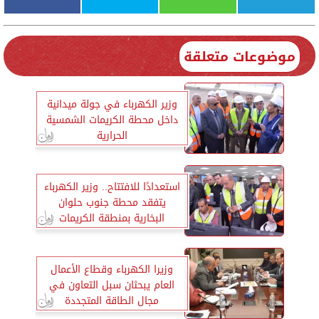
موضوعات متعلقة
وزير الكهرباء في جولة ميدانية
داخل محطة الكريمات الشمسية
الحرارية
استعدادًا للافتتاح.. وزير الكهرباء
يتفقد محطة جنوب حلوان
البخارية بمنطقة الكريمات
وزيرا الكهرباء وقطاع الأعمال
العام يبحثان سبل التعاون في
مجال الطاقة المتجددة