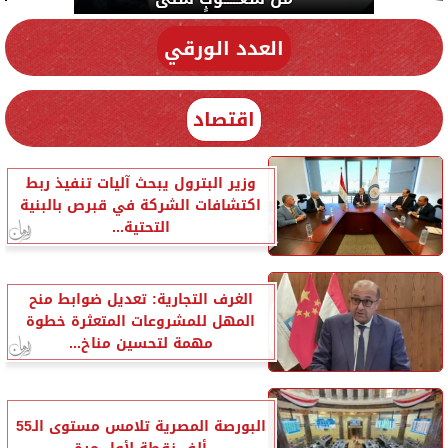
العدد الورقي
اقتصاد
وزير البترول يبحث آليات تنفيذ ربط
اكتشافات الشركة في قبرص بالبنية
التحتية...
الغرف التجارية: تعديل ضوابط منح
المهل للمشروعات المتعثرة خطوة
مهمة لتحسين مناخ...
البورصة المصرية تلامس مستوى الـ55