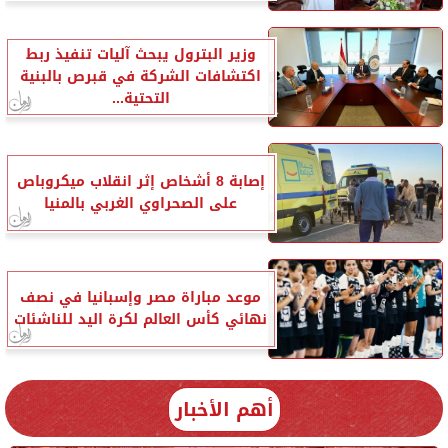
وزير البترول يبحث آليات تنفيذ ربط
اكتشافات الشركة في قبرص بالبنية
التحتية...
إصابة 8 أشخاص إثر انقلاب ميكروباص
على الصحراوي الغربي بالمنيا
موعد مباراة مصر وإسبانيا في نصف
نهائي كأس العالم لكرة اليد للناشئات
أهم الأخبار