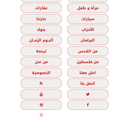
مرأة و طفل
عقارات
سيارات
حارتنا
الأحزاب
بنوك
البرلمان
ألبــوم الزمــان
من القدس
ترجمة
من فلسطين
من نحن
اعلن معنا
الخصوصية
اتصل بنا





جميع الحقوق محفوظة
©