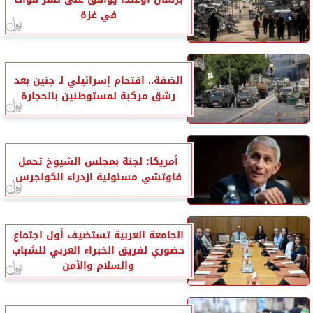
في غزة
الضفة.. اقتحام إسرائيلي لـ جنين بعد
رشق مركبة لمستوطنين بالحجارة
أمريكا: لجنة بمجلس الشيوخ تحمل
فاوتشي مسئولية ازدراء الكونجرس
الجامعة العربية تستضيف أول اجتماع
حضوري لفريق الخبراء العربي للشباب
والسلام والأمن