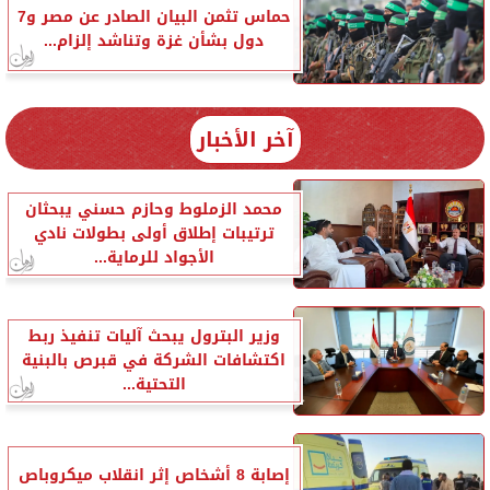
حماس تثمن البيان الصادر عن مصر و7
دول بشأن غزة وتناشد إلزام...
آخر الأخبار
محمد الزملوط وحازم حسني يبحثان
ترتيبات إطلاق أولى بطولات نادي
الأجواد للرماية...
وزير البترول يبحث آليات تنفيذ ربط
اكتشافات الشركة في قبرص بالبنية
التحتية...
إصابة 8 أشخاص إثر انقلاب ميكروباص