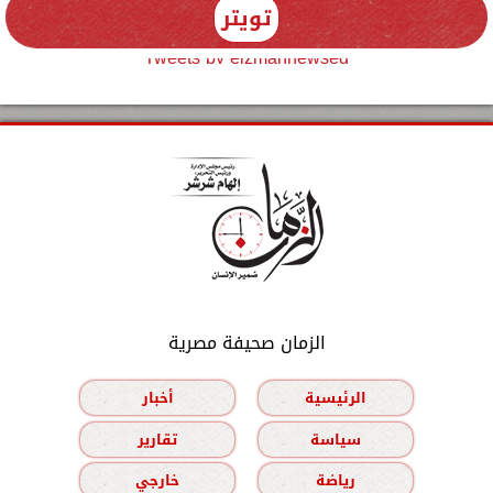
تويتر
Tweets by elzmannewseg
الزمان صحيفة مصرية
الرئيسية
أخبار
سياسة
تقارير
رياضة
خارجي