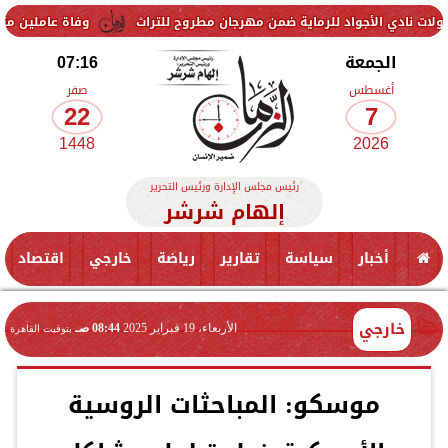
واد للرماية ضمن مهرجان مطروح للتراث
وفاة عاملين متأثرين بإصابتهما 
الجمعة
07:16
أغسطس
صفر
22
7
1448
2026
رئيس مجلس الإدارة ورئيس التحرير
إلهام شرشر
أخبار
سياسة
تقارير
رياضة
خارجي
اقتصاد
خارجي
الأربعاء، 19 فبراير 2025
08:44 صـ
بتوقيت القاهرة
موسكو: المباحثات الروسية