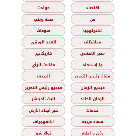
اقتصاد
حوادث
فن
صحة وطب
تكنولوجيا
منوعات
محافظات
العدد الورقي
مصر العظمى
كاريكاتير
وا إسلاماه
مقالات الرأي
مقال رئيس التحرير
الصحف
فيديو الزمان
فيديو رئيس التحرير
الزمان الخالد
البث المباشر
خدمات
خير أجناد الأرض
سماء عربية
الانفوجراف
رؤى و أحلام
توك شو