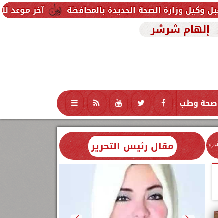
حة الجديدة بالمحافظة
آخر موعد للتقديم في مدارس STEM 2026.. التعليم تحدد موعد اختبارات القبو
إلهام شرشر
صحة وطب
تكنولوجيا
منوعات
محافظات
مقال رئيس التحرير
اهرة