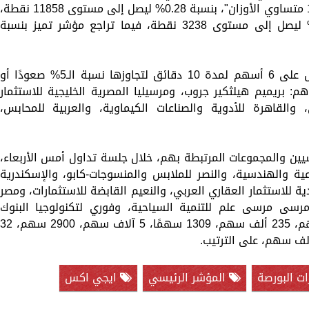
مستوى 8594 نقطة، وصعد "إيجي إكس 100 متساوي الأوزان"، بنسبة 0.28% ليصل إلى مستوى 11858 نقطة،
وزاد مؤشر الشريعة الإسلامية بنسبة 1.1% ليصل إلى مستوى 3238 نقطة، فيما تراجع مؤشر تميز بنسبة
أعلنت إدارة البورصة المصرية، إيقاف التداول على 6 أسهم لمدة 10 دقائق لتجاوزها نسبة الـ5% صعودًا أو
: بريميم هيلثكير جروب، ومرسيليا المصرية الخليجية للاستثمار
، والقاهرة للأدوية والصناعات الكيماوية، والعربية للمحابس،
سيين والمجموعات المرتبطة بهم، خلال جلسة تداول أمس الأربعاء،
ية والهندسية، والنصر للملابس والمنسوجات-كابو، والإسكندرية
دية للاستثمار العقاري العربي، والنعيم القابضة للاستثمارات، ومصر
ومرسى مرسى علم للتنمية السياحية، وفوري لتكنولوجيا البنوك
والمدفوعات الإلكترونية عدد 58.8 مليون سهم، 235 ألف سهم، 1309 سهمًا، 5 آلاف سهم، 2900 سهم، 
ت البورصة
المؤشر الرئيسي
ايجي اكس