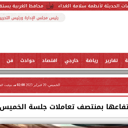
ة سلامة الغذاء
محافظ الغربية يستقبل وكيل وزارة الص
رئيس مجلس الإدارة ورئيس التحرير
ة
تقارير
رياضة
خارجي
اقتصاد
حوادث
فن
الخميس، 20 فبراير 2025
02:08 مـ
بتوقيت الق
تفاعها بمنتصف تعاملات جلسة الخميس