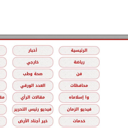
الرئيسية
أخبار
رياضة
خارجي
فن
صحة وطب
محافظات
العدد الورقي
وا إسلاماه
مقالات الرأي
مقا
فيديو الزمان
فيديو رئيس التحرير
خدمات
خير أجناد الأرض