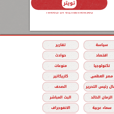
تويتر
Tweets by elzmannewseg
سياسة
تقارير
اقتصاد
حوادث
تكنولوجيا
منوعات
مصر العظمى
كاريكاتير
ل رئيس التحرير
الصحف
الزمان الخالد
البث المباشر
سماء عربية
الانفوجراف