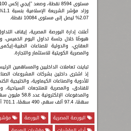
2.07% ليصل إلى مستوى 10084 نقطة.
هبوطًا خلال جلسة تداول اليوم الخميس، وهم
العقاري، والدولية للصناعات الطبية-إيكمى
والمصرية الكويتية للاستثمار والتجارة.
تباينت تعاملات الداخليين والمساهمين الرئي
إذ اشترى داخلين بشركات المشروعات الصناع
للأدوية والصناعات الكيماوية، والخليجية الكن
للفنادق، والمصرية للمنتجعات السياحية، 
سهمًا، 97.4 ألف سهم، 490 سهمًا، 701.1 ألف سهم، على الترتيب.
البورصة المصرية
البورصة
مؤشرا
أداء المؤشرات
مؤشرات البورصة