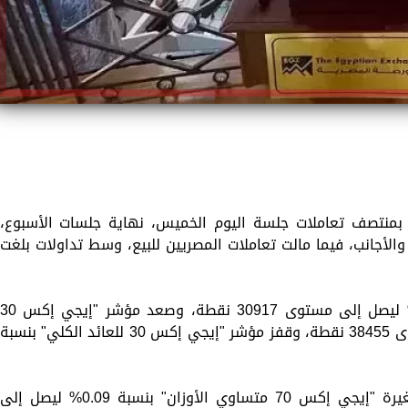
 بمنتصف تعاملات جلسة اليوم الخميس، نهاية جلسات الأسبوع،
الأجانب، فيما مالت تعاملات المصريين للبيع، وسط تداولات بلغت
ارتفع مؤشر "إيجي إكس 30" بنسبة 0.14% ليصل إلى مستوى 30917 نقطة، وصعد مؤشر "إيجي إكس 
محدد الأوزان" بنسبة 0.36% ليصل إلى مستوى 38455 نقطة، وقفز مؤشر "إيجي إكس 30 للعائد الكلي" بنسبة
كما ارتفع مؤشر الشركات المتوسطة والصغيرة "إيجي إكس 70 متساوي الأوزان" بنسبة 0.09% ليصل إلى