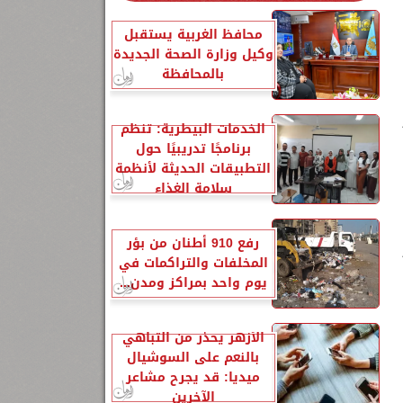
محافظ الغربية يستقبل
وكيل وزارة الصحة الجديدة
بالمحافظة
الخدمات البيطرية: تنظم
برنامجًا تدريبيًا حول
التطبيقات الحديثة لأنظمة
سلامة الغذاء
رفع 910 أطنان من بؤر
المخلفات والتراكمات في
يوم واحد بمراكز ومدن...
32
الأزهر يحذر من التباهي
بالنعم على السوشيال
ميديا: قد يجرح مشاعر
الآخرين