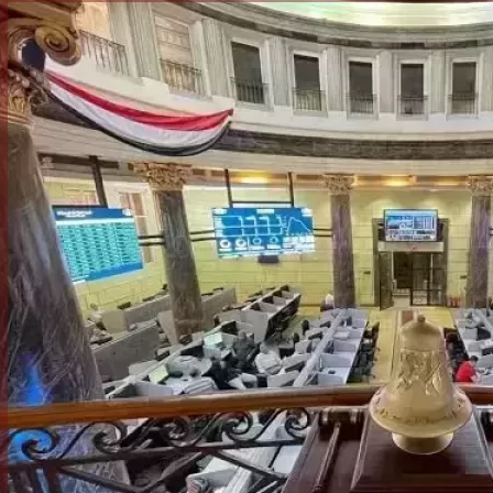
الكاتبة إلهام شرشر تهنئ الرئيس
السيسي بعيد ميلاده وتُشيد بجهوده
إلهام شرشر تكتب: دي مبقتش كورة..
في بناء الدولة
دي سياسة