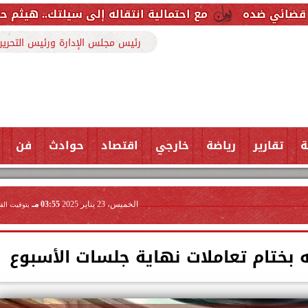
مع احتمالية انتقاله إلى سيلتك.. هيثم حسن خارج قائمة ريا
رئيس مجلس الإدارة ورئيس التحرير
ة
تقارير
رياضة
خارجي
اقتصاد
حوادث
فن
الخميس، 23 يناير 2025
03:55 مـ
بتوقيت الق