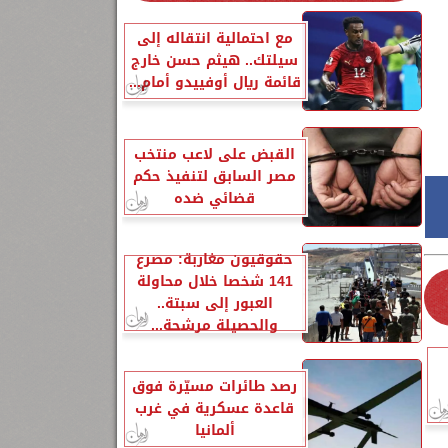
مع احتمالية انتقاله إلى
1
سيلتك.. هيثم حسن خارج
قائمة ريال أوفييدو أمام...
القبض على لاعب منتخب
مصر السابق لتنفيذ حكم
قضائي ضده
حقوقيون مغاربة: مصرع
141 شخصا خلال محاولة
العبور إلى سبتة..
والحصيلة مرشحة...
رصد طائرات مسيّرة فوق
قاعدة عسكرية في غرب
ألمانيا