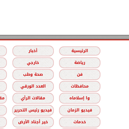
الرئيسية
أخبار
رياضة
خارجي
فن
صحة وطب
محافظات
العدد الورقي
وا إسلاماه
مقالات الرأي
مقا
فيديو الزمان
فيديو رئيس التحرير
خدمات
خير أجناد الأرض