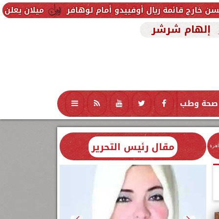
ل أوفييدو أمام لوهافر
ميلان يعلن فسخ عقد إسماعيل 
إلهام شرشر
صحة وطب
تكنولوجيا
منوعات
محافظات
مقال رئيس التحرير
اهرة