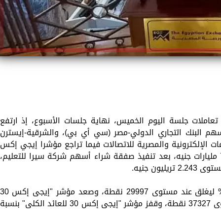
 تعاملات جلسة اليوم الخميس، نهاية جلسات الأسبوع، إذ ارتفع
سهم البنك التجاري الدولي-مصر (سي أي بي)، والشرقية-إيسترن
ات الإلكترونية والمصرية للاتصالات فيما تراجع مؤشرا إيجي إكس
70 وإيجي إكس 100، وسط تداولات بلغت 7 مليارات جنيه، بعد تنفيذ صفقة شراء أسهم شركة سيرا للتعليم،
وارتفع مؤشر "إيجى إكس 30" بنسبة 0.06% ليغلق عند مستوى 29997 نقطة، وصعد مؤشر "إيجى إكس 
محدد الأوزان" بنسبة 0.01% ليغلق عند مستوى 37327 نقطة، وقفز مؤشر "إيجى إكس 30 للعائد الكلى" بنسبة