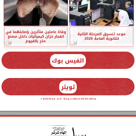
وفاة عاملين متأثرين بإصابتهما في
موعد تنسيق المرحلة الثانية
انفجار خزان كيميائيات داخل مصنع
للثانوية العامة 2026
ملح بالفيوم
الفيس بوك
تويتر
Tweets by elzmannewseg