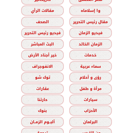
وا إسلاماه
مقالات الرأي
مقال رئيس التحرير
الصحف
فيديو الزمان
فيديو رئيس التحرير
الزمان الخالد
البث المباشر
خدمات
خير أجناد الأرض
سماء عربية
الانفوجراف
رؤى و أحلام
توك شو
مرأة و طفل
عقارات
سيارات
حارتنا
الأحزاب
بنوك
البرلمان
ألبــوم الزمــان
من القدس
ترجمة