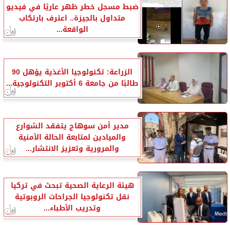
ضبط مسجل خطر ظهر عاريًا في فيديو
متداول بالجيزة.. اعترف بارتكاب
الواقعة...
الزراعة: تكنولوجيا الأغذية يؤهل 90
طالبًا من جامعة 6 أكتوبر التكنولوجية...
مدير أمن سوهاج يتفقد الشوارع
والميادين لمتابعة الحالة الأمنية
والمرورية وتعزيز الانتشار...
هيئة الرعاية الصحية تبحث في تركيا
نقل تكنولوجيا الجراحات الروبوتية
وتدريب الأطباء...