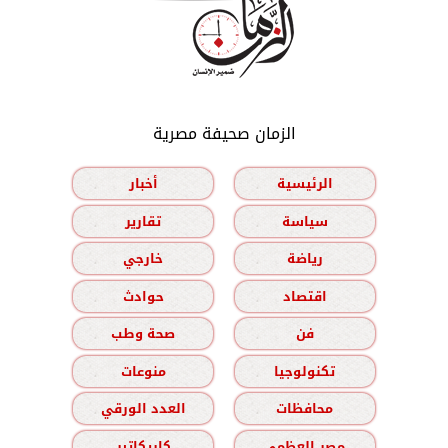
الزمان صحيفة مصرية
الرئيسية
أخبار
سياسة
تقارير
رياضة
خارجي
اقتصاد
حوادث
فن
صحة وطب
تكنولوجيا
منوعات
محافظات
العدد الورقي
مصر العظمى
كاريكاتير