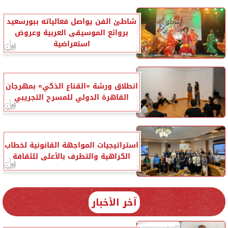
شاطئ الفن يواصل فعالياته ببورسعيد
بروائع الموسيقى العربية وعروض
استعراضية
انطلاق ورشة «القناع الذكي» بمهرجان
القاهرة الدولي للمسرح التجريبي
استراتيجيات المواجهة القانونية لخطاب
الكراهية والتطرف بالأعلى للثقافة
آخر الأخبار