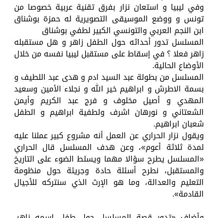
وفي ليبيا و استعان نزار بفرق تقنية عربية خصوصا من
تونس و ووضع الموسيقى التصويرية له حمزة بوشناق
ابن النجم العربي والتونسي الكبير لطفي بوشناق
المسلسل تدور أحداثه حول الطفل زاهر و هل مستقبله
زاهر فعلا ؟ في إسقاط على مستقبل ليبيا نفسه من خلال
الأوضاع الحالية.
المسلسل من بطولة عبد السيد ادم و هدى عبد اللطيف و
بسمة الاطرش و ابراهيم خير الله و نجلاء الأمين وسعيد
المهدي و أصيل مخلوف و فرج عبد الكريم وأيمن
الشعتاني و نورهان اشرف ولطفية ابراهيم و الطفل
شعبان ابراهيم.
ويقول نزار الحراري عن العمل أنه مشروع كبير عملنا عليه
لمدة ثلاثة أعوم»، وعن هدف المسلسل قال الحراري
«المسلسل يطرح سؤالا مهما ويسلط الضوء على التاريخ
والمستقبل، نطرح أسئلة حادة وجريئة حول منظومة
التعليم والعدالة، وما هو الإرث الذي سنتركه للأجيال
القادمة».
وأضاف «تدور قصة المسلسل حول طفل اسمه زاهر،