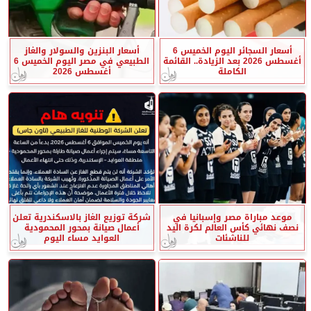
أسعار السجائر اليوم الخميس 6
أسعار البنزين والسولار والغاز
أغسطس 2026 بعد الزيادة.. القائمة
الطبيعي في مصر اليوم الخميس 6
الكاملة
أغسطس 2026
موعد مباراة مصر وإسبانيا في
شركة توزيع الغاز بالاسكندرية تعلن
نصف نهائي كأس العالم لكرة اليد
أعمال صيانة بمحور المحمودية
للناشئات
العوايد مساء اليوم