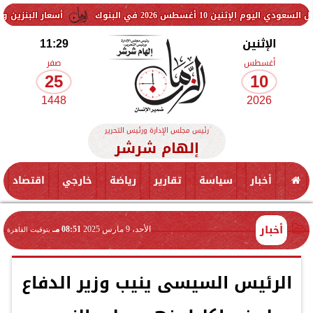
طس 2026 في البنوك
أسعار البنزين والسولار اليوم.
الإثنين
11:29
أغسطس
صفر
25
10
1448
2026
رئيس مجلس الإدارة ورئيس التحرير
إلهام شرشر
أخبار
سياسة
تقارير
رياضة
خارجي
اقتصاد
أخبار
الأحد، 9 مارس 2025
08:51 مـ
بتوقيت القاهرة
الرئيس السيسى ينيب وزير الدفاع