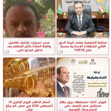
محافظ المنوفية يعتمد نتيجة الدور
مدير «سيزلر» يكشف تفاصيل
الثاني للشهادة الإعدادية بنسبة
واقعة الصلاة داخل المطعم بعد
نجاح 89.58%
تداول فيديو على...
اليوم.. اتحاد «بشبابها» يزور جهاز
أسعار الذهب اليوم الإثنين 10
مستقبل مصر للتعرف على
أغسطس 2026 في مصر.. كم يبلغ
المشروعات القومية
عيار...