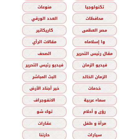
تكنولوجيا
منوعات
محافظات
العدد الورقي
مصر العظمى
كاريكاتير
وا إسلاماه
مقالات الرأي
مقال رئيس التحرير
الصحف
فيديو الزمان
فيديو رئيس التحرير
الزمان الخالد
البث المباشر
خدمات
خير أجناد الأرض
سماء عربية
الانفوجراف
رؤى و أحلام
توك شو
مرأة و طفل
عقارات
سيارات
حارتنا