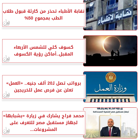
نقابة الأطباء تحذر من كارثة قبول طلاب
الطب بمجموع 50%
كسوف كلي للشمس الأربعاء
المقبل..أماكن رؤية الكسوف
برواتب تصل لـ20 ألف جنيه.. «العمل»
تعلن عن فرص عمل للخريجين
محمد فراج يشارك في زيارة «بشبابها»
لجهاز مستقبل مصر للتعرف على
المشروعات...