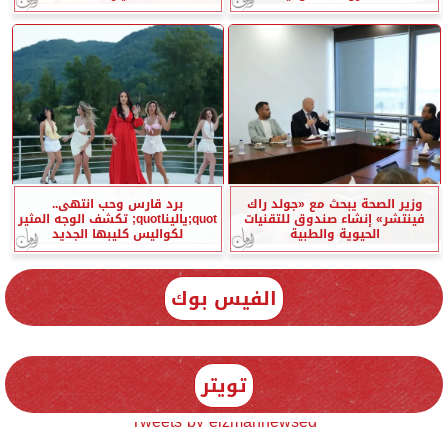
وزير الصحة يبحث مع «جولد راك
برد قارس وحب انتهى..
فينتشر» إنشاء صندوق للتقنيات
quot;ياليناquot; تكشف الوجه المثير
الحيوية والطبية
لكواليس كليبها الجديد
الفيس بوك
تويتر
Tweets by elzmannewseg