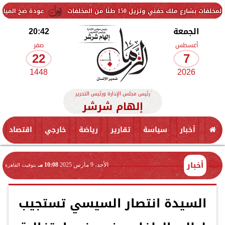
زيل 150 طنًا من المخلفات
عودة ضخ المياه تدريجيًا لمنا
الجمعة
20:42
أغسطس
صفر
22
7
1448
2026
رئيس مجلس الإدارة ورئيس التحرير
إلهام شرشر
أخبار
سياسة
تقارير
رياضة
خارجي
اقتصاد
أخبار
الأحد، 9 مارس 2025
10:08 مـ
بتوقيت القاهرة
السيدة انتصار السيسي تستجيب