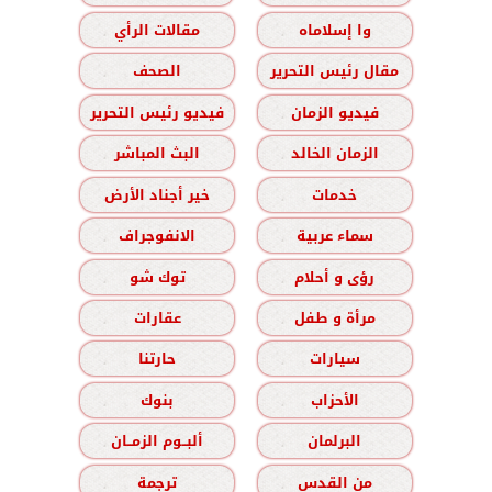
وا إسلاماه
مقالات الرأي
مقال رئيس التحرير
الصحف
فيديو الزمان
فيديو رئيس التحرير
الزمان الخالد
البث المباشر
خدمات
خير أجناد الأرض
سماء عربية
الانفوجراف
رؤى و أحلام
توك شو
مرأة و طفل
عقارات
سيارات
حارتنا
الأحزاب
بنوك
البرلمان
ألبــوم الزمــان
من القدس
ترجمة