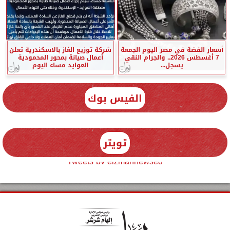
أسعار الفضة في مصر اليوم الجمعة
شركة توزيع الغاز بالاسكندرية تعلن
7 أغسطس 2026.. والجرام النقي
أعمال صيانة بمحور المحمودية
يسجل...
العوايد مساء اليوم
الفيس بوك
تويتر
Tweets by elzmannewseg