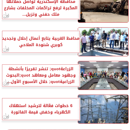
محافظة الإسكندرية تواصل حملاتها
المكبرة لرفع تراكمات المخلفات بشارع
ملك حفني وتزيل...
محافظ الغربية يتابع أعمال إحلال وتجديد
كوبري شنودة الملاحي
الزراعةquot; تنشر تقريرًا بأنشطة
وجهود معامل ومعاهد quot;البحوث
الزراعيةquot; خلال الأسبوع الأول...
6 خطوات فعّالة لترشيد استهلاك
الكهرباء وخفض قيمة الفاتورة