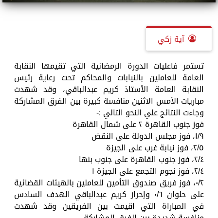
آية زكي
تستمر فاعليات الدورة الرمضانية التي تقيمها النقابة
العامة للعاملين بالنيابات والمحاكم تحت رعاية رئيس
النقابة العامة الأستاذ كريم عبدالباقي، وقد شهدت
مباريات الأمس الاثنين منافسة كبيرة بين الفرق المشاركة
وجاءت النتائج علي النحو التالي :-
فوز جنوب القاهرة ٢ على شمال القاهرة
١/٩، فوز مجلس الدولة على النقض
٢/٥، فوز نيابة غرب على الجيزة
٢/٤، فوز جنوب القاهرة على جنوب بنها
٢/٤، فوز نجوم التجمع على الجيزة ١
٠/٢، فوز فريق صندوق التأمين للعاملين بالهيئات القضائية
على حلوان ٠/٦ وإحراز كريم عبدالباقي الهدف السادس
في المباراة التي اقيمت بين الفريقين وقد شهدت
منافسة شديدة بين الفرق المشاركة.