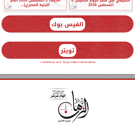
الطبيعي في مصر اليوم الخميس 6
الأربعاء 5 أغسطس 2026 أمام
أغسطس 2026
الجنيه المصري|...
الفيس بوك
تويتر
Tweets by elzmannewseg