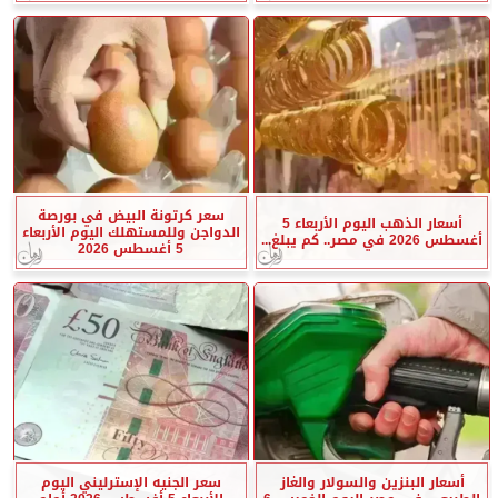
سعر كرتونة البيض في بورصة
أسعار الذهب اليوم الأربعاء 5
الدواجن وللمستهلك اليوم الأربعاء
أغسطس 2026 في مصر.. كم يبلغ...
5 أغسطس 2026
أسعار البنزين والسولار والغاز
سعر الجنيه الإسترليني اليوم