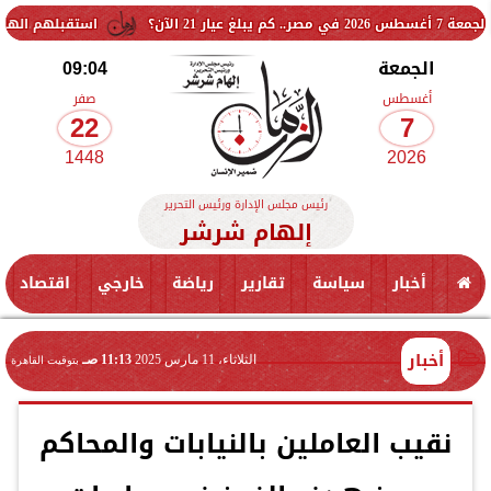
استقبلهم الهلال الأحمر المصري.. معبر رف
الجمعة
09:04
أغسطس
صفر
22
7
1448
2026
رئيس مجلس الإدارة ورئيس التحرير
إلهام شرشر
أخبار
سياسة
تقارير
رياضة
خارجي
اقتصاد
أخبار
الثلاثاء، 11 مارس 2025
11:13 صـ
بتوقيت القاهرة
نقيب العاملين بالنيابات والمحاكم