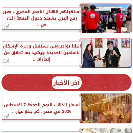
استقبلهم الهلال الأحمر المصري.. معبر
رفح البري يشهد دخول الدفعة الـ71
من...
البابا تواضروس يستقبل وزيرة الإسكان
بالعلمين الجديدة ويشيد بما تحقق من
إنجازات...
آخر الأخبار
أسعار الذهب اليوم الجمعة 7 أغسطس
2026 في مصر.. كم يبلغ عيار...