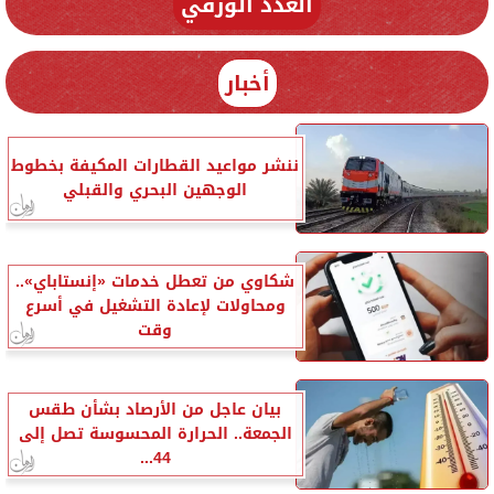
العدد الورقي
أخبار
ننشر مواعيد القطارات المكيفة بخطوط
الوجهين البحري والقبلي
شكاوي من تعطل خدمات «إنستاباي»..
ومحاولات لإعادة التشغيل في أسرع
وقت
بيان عاجل من الأرصاد بشأن طقس
الجمعة.. الحرارة المحسوسة تصل إلى
44...