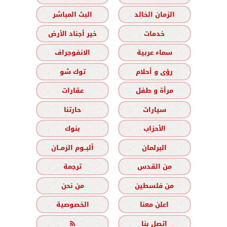
الزمان الخالد
البث المباشر
خدمات
خير أجناد الأرض
سماء عربية
الانفوجراف
رؤى و أحلام
توك شو
مرأة و طفل
عقارات
سيارات
حارتنا
الأحزاب
بنوك
البرلمان
ألبــوم الزمــان
من القدس
ترجمة
من فلسطين
من نحن
اعلن معنا
الخصوصية
اتصل بنا
