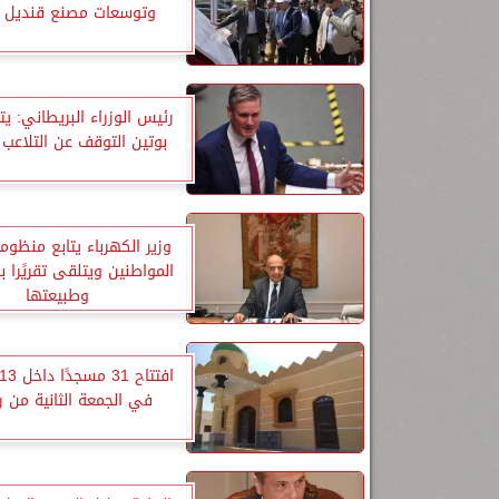
وتوسعات مصنع قنديل 
رئيس الوزراء البريطاني: ي
بوتين التوقف عن التلاعب 
وزير الكهرباء يتابع منظو
المواطنين ويتلقى تقريًرا 
وطبيعتها
في الجمعة الثانية من 