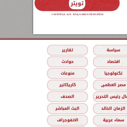
تويتر
Tweets by elzmannewseg
سياسة
تقارير
اقتصاد
حوادث
تكنولوجيا
منوعات
مصر العظمى
كاريكاتير
ل رئيس التحرير
الصحف
الزمان الخالد
البث المباشر
سماء عربية
الانفوجراف