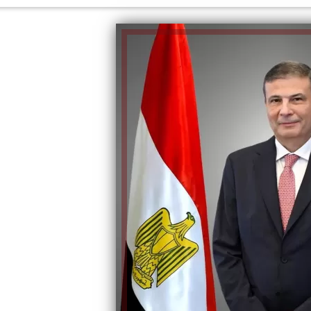
الكاتبة إلهام شرشر تهنئ الرئيس
السيسي بعيد ميلاده وتُشيد بجهوده
إلهام شرشر تكتب: دي مبقتش كورة..
في بناء الدولة
دي سياسة