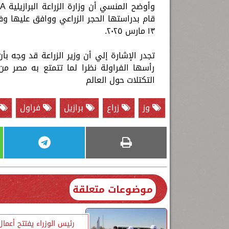
قام بدراستها الحجر الزراعي ووافق عليها وفور
١٣ مارس ٢٠٢٥.
تجدر الإشارة إلي أن وزير الزراعة قد وجه ب
رأسها الفراولة نظرا لما تتمتع به مصر من 
التكتلات حول العالم
وز
زراع
برازيل
فراول
موضوعات متعلقة
رئيس الوزراء يفتتح أعمال