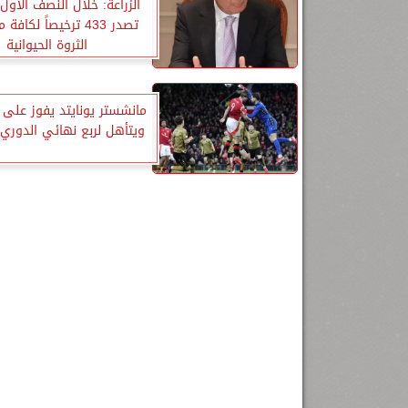
الزراعة: خلال النصف الاو
تصدر 433 ترخيصاً لكا
الثروة الحيوانية
مانشستر يونايتد يفوز على
ويتأهل لربع نهائي الدوري 