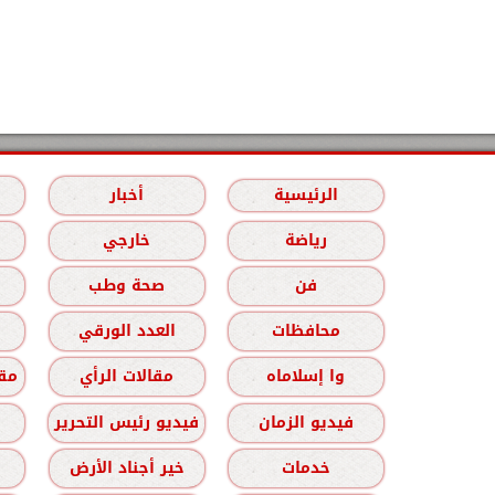
الرئيسية
أخبار
رياضة
خارجي
فن
صحة وطب
محافظات
العدد الورقي
وا إسلاماه
مقالات الرأي
مقا
فيديو الزمان
فيديو رئيس التحرير
خدمات
خير أجناد الأرض