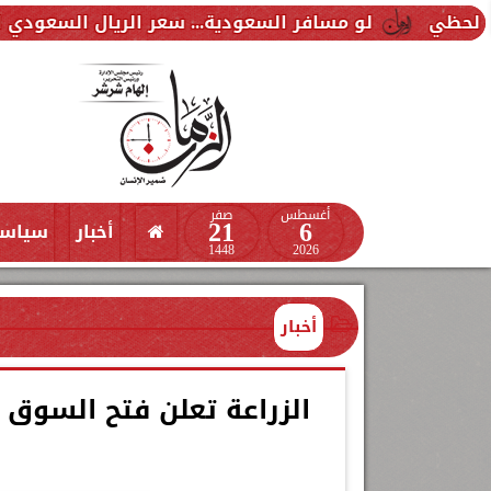
مسافر السعودية... سعر الريال السعودي اليوم الخميس 6 أغسطس 2026 في البنوك
أغسطس
صفر
21
6
أخبار
سياس
1448
2026
أخبار
الزراعة تعلن فتح السوق 