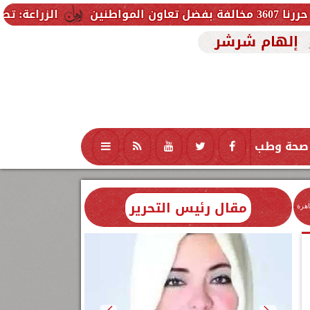
الزراعة: تصدر 712 ترخيص تشغيل جديد لمشروعات الثروة الحيوانية والداجنة.. وتسجيل 832 مخلوط أعلاف
إلهام شرشر
صحة وطب
تكنولوجيا
منوعات
محافظات
مقال رئيس التحرير
اهرة