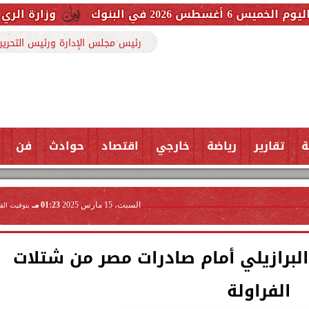
وزارة الري حررنا 3607 مخالفة بفضل تعاون المواطنين
رئيس مجلس الإدارة ورئيس التحرير
ة
تقارير
رياضة
خارجي
اقتصاد
حوادث
فن
السبت، 15 مارس 2025
01:23 مـ
بتوقيت الق
البرازيلي أمام صادرات مصر من شتلات
الفراولة