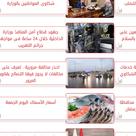
للصلب
شكاوى المواطنين بالوزارة
تعين على
جهود قطاع أمن المنافذ بوزارة
بالسلام
الداخلية خلال 24 ساعة فى مواجه
جرائم التهريب
مة خدمات
احذر مخالفة مرورية.. تعرف على
بالشكاوي
مخالفات لا يجوز فيها التصالح بقانو
المرور
افتتاح 31 مسجدًا داخل 13 محافظة
أسعار الأسماك اليوم الجمعة
رمضان