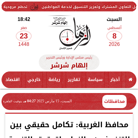
رك وتعزيز التنسيق لخدمة المواطنين
تحطم مروحية أثناء مكافحة حريق 
السبت
18:42
أغسطس
صفر
23
8
1448
2026
رئيس مجلس الإدارة ورئيس التحرير
إلهام شرشر
أخبار
سياسة
تقارير
رياضة
خارجي
اقتصاد
محافظات
السبت، 15 مارس 2025
04:27 مـ
بتوقيت القاهرة
محافظ الغربية: تكامل حقيقي بين