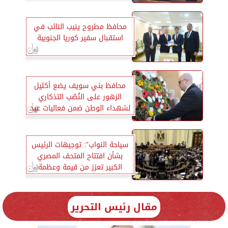
محافظ مطروح ينيب النائب في
استقبال سفير كوريا الجنوبية
محافظ بني سويف يضع أكليل
الزهور على النُصُب التذكاري
لشهداء الوطن ضمن فعاليات عيد
بني سويف القومي 2025
سياحة النواب”: توجيهات الرئيس
بشأن افتتاح المتحف المصري
الكبير تعزز من قيمة وعظمة
الحدث
مقال رئيس التحرير