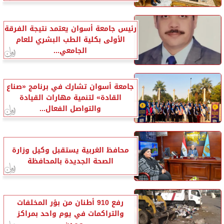
رئيس جامعة أسوان يعتمد نتيجة الفرقة
الأولى بكلية الطب البشري للعام
الجامعي...
جامعة أسوان تشارك في برنامج «صناع
القادة» لتنمية مهارات القيادة
والتواصل الفعال...
محافظ الغربية يستقبل وكيل وزارة
الصحة الجديدة بالمحافظة
رفع 910 أطنان من بؤر المخلفات
والتراكمات في يوم واحد بمراكز