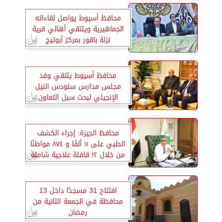
محافظ أسيوط يواصل لقاءاته
الجماهيرية ويلتقي أهالي قرية
نزلة باقور بمركز أبوتيج
محافظ أسيوط يلتقي وفد
مجلس مدارس سنودس النيل
الإنجيلي لبحث سبل التعاون
والمشاركة المجتمعية لتحسين
الأداء بالمدارس
محافظ الجيزة: إجراء الكشف
الطبي على ١١ ألفًا و ٨٧٤ مواطنًا
من خلال ١٢ قافلة علاجية شاملة
علي مدار شهري يناير وفبراير
افتتاح 31 مسجدًا داخل 13
محافظة في الجمعة الثانية من
رمضان