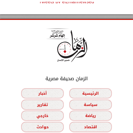
Tweets by elzmannewseg
الزمان صحيفة مصرية
الرئيسية
أخبار
سياسة
تقارير
رياضة
خارجي
اقتصاد
حوادث