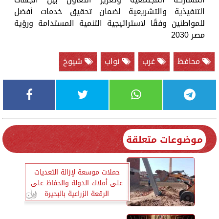
التنفيذية والتشريعية لضمان تحقيق خدمات أفضل
للمواطنين وفقًا لاستراتيجية التنمية المستدامة ورؤية
مصر 2030
محافظ
غرب
نواب
شيوخ
موضوعات متعلقة
حملات موسعة لإزالة التعديات
على أملاك الدولة والحفاظ على
الرقعة الزراعية بالبحيرة