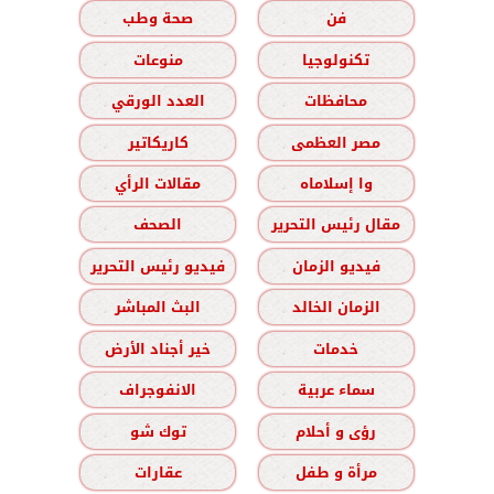
فن
صحة وطب
تكنولوجيا
منوعات
محافظات
العدد الورقي
مصر العظمى
كاريكاتير
وا إسلاماه
مقالات الرأي
مقال رئيس التحرير
الصحف
فيديو الزمان
فيديو رئيس التحرير
الزمان الخالد
البث المباشر
خدمات
خير أجناد الأرض
سماء عربية
الانفوجراف
رؤى و أحلام
توك شو
مرأة و طفل
عقارات