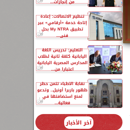
من إنجازات...
تنظيم الاتصالات: إعادة
إتاحة خدمة «أرقامي» عبر
تطبيق My NTRA بحل
فني...
التعليم: تدريس اللغة
اليابانية كلغة ثانية لطلاب
المدارس المصرية اليابانية
اعتبارا من...
نقابة الأطباء تثمن حظر
ظهور باربرا أونيل.. وتدعو
لمنع استضافتها في
فعالية...
آخر الأخبار