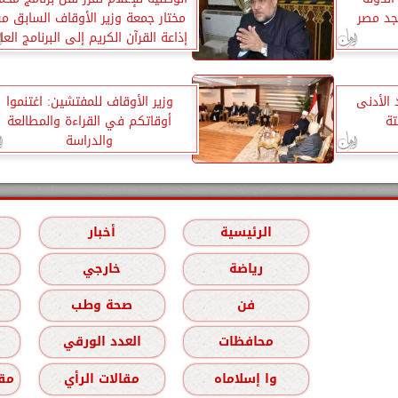
د مصر
مختار جمعة وزير الأوقاف السابق م
إذاعة القرآن الكريم إلى البرنامج العا
 الأدنى
وزير الأوقاف للمفتشين: اغتنموا
تة
أوقاتكم في القراءة والمطالعة
والدراسة
الرئيسية
أخبار
رياضة
خارجي
فن
صحة وطب
محافظات
العدد الورقي
وا إسلاماه
مقالات الرأي
مقا