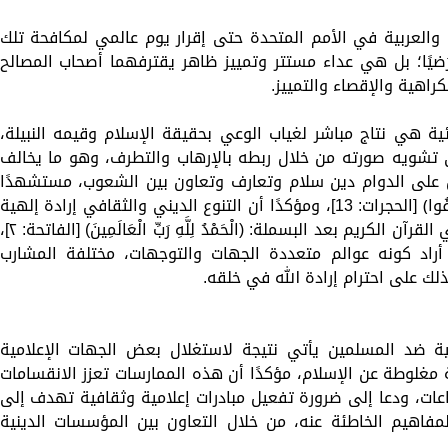
 والعربية في الأمم المتحدة حتى إقرار يوم عالمي لمكافحة تلك
رَضيًا؛ بل هي عداء مستتر وتمييز ظاهر يقترفهما أصحاب المصالح
اهية والإقصاء والتمييز.
ية هي نتاج مباشر لغياب الوعي بحقيقة الإسلام وقيمه النبيلة،
 تشويه صورته من خلال ربطه بالإرهاب والتطرف، وهو ما يخالف
ان على الدوام دين سلام وتعارف وتعاون بين الشعوب، مستشهدًا
بقوله تعالى: ﴿وَجَعَلْنَاكُمْ شُعُوبًا وَقَبَائِلَ لِتَعَارَفُوا﴾ [الحجرات: 13]، ومؤكدًا أن التنوع الديني والثقافي إرادة إلهية
وسنة كونية يتعلمها المسلم من أول آية في القرآن الكريم بعد البسملة: (الْحَمْدُ لِلَّهِ رَبِّ الْعَالَمِينَ) [الفاتح
راد كونه عوالم متعددة الجهات والتوجهات، مختلفة المشارب
ذلك على احترام إرادة الله في خلقه.
ية ضد المسلمين يأتي نتيجة لاستغلال بعض الجهات الإعلامية
مغلوطة عن الإسلام، مؤكدًا أن هذه الممارسات تعزز الانقسامات
اعات، ودعا إلى ضرورة تفعيل مبادرات إعلامية وثقافية تهدف إلى
مفاهيم الخاطئة عنه، من خلال التعاون بين المؤسسات الدينية