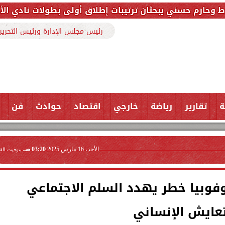
ثان ترتيبات إطلاق أولى بطولات نادي الأجواد للرماية ضم
رئيس مجلس الإدارة ورئيس التحرير
ة
تقارير
رياضة
خارجي
اقتصاد
حوادث
فن
الأحد، 16 مارس 2025
03:20 صـ
بتوقيت الق
وفوبيا خطر يهدد السلم الاجتماعي
تعايش الإنساني