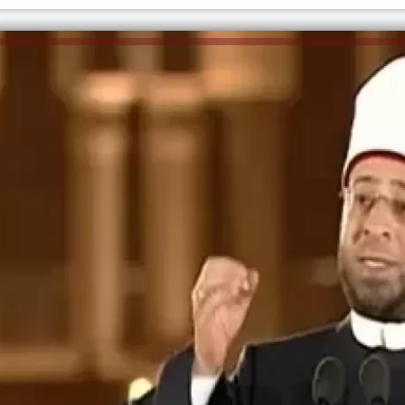
الكاتبة إلهام شرشر تهنئ الرئيس
السيسي بعيد ميلاده وتُشيد بجهوده
إلهام شرشر تكتب: دي مبقتش كورة..
في بناء الدولة
دي سياسة