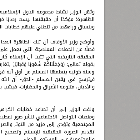
وثمّن الوزير نشاط مجموعة الدول الإسلامية
الظاهرة؛ مؤكدًا أن حقيقتها ليست رهابًا مَ
وينساق وراءهما من تنطلي عليهم خطابات الكر
وأوضح وزير الأوقاف أن تلك الظاهرة العدائ
فضلًا عن الحملات الممنهجة التي تعمل على
الحقيقة التاريخية التي تثبت أن الإسلام ك
فيترسخ في يقين المسلم -الحق- أن الله أ
والأديان، متنوعة الأعراق والحضارات، فيشب ب
ولفت الوزير إلى أن تصاعد خطابات الكراه
ومنصات التواصل الاجتماعي لنشر صور نمطية 
المجتمعية وتؤدي إلى مزيد من التوتر والصر
تقديم الصورة الحقيقية للإسلام وتصحيح ال
والمجتمعية على المستوى الدولي.