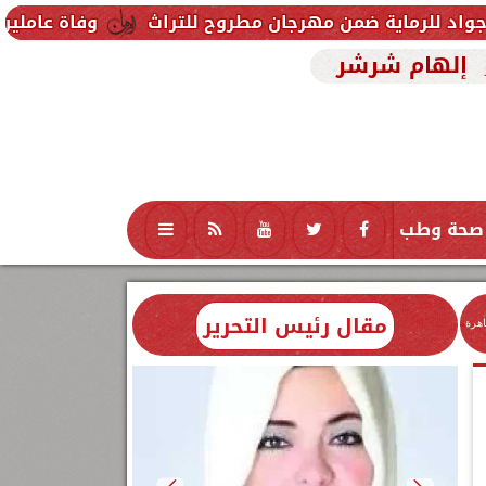
ن مهرجان مطروح للتراث
وفاة عاملين متأثرين بإصابتهم
إلهام شرشر
صحة وطب
تكنولوجيا
منوعات
محافظات
مقال رئيس التحرير
اهرة