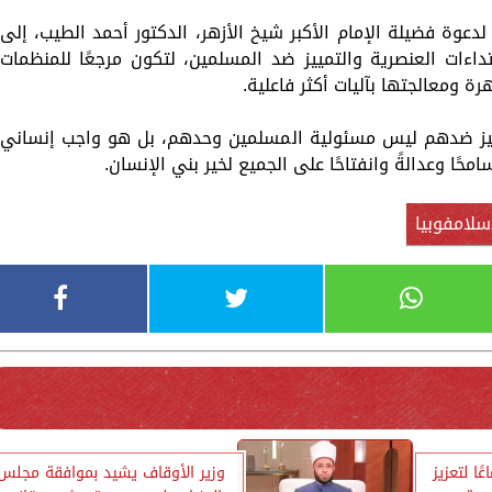
دعوة فضيلة الإمام الأكبر شيخ الأزهر، الدكتور أحمد الطيب، إلى
داءات العنصرية والتمييز ضد المسلمين، لتكون مرجعًا للمنظمات
 ومعالجتها بآليات أكثر فاعلية.
مييز ضدهم ليس مسئولية المسلمين وحدهم، بل هو واجب إنساني
محًا وعدالةً وانفتاحًا على الجميع لخير بني الإنسان.
سلامفوبيا
ا لتعزيز
وزير الأوقاف يشيد بموافقة مجلس