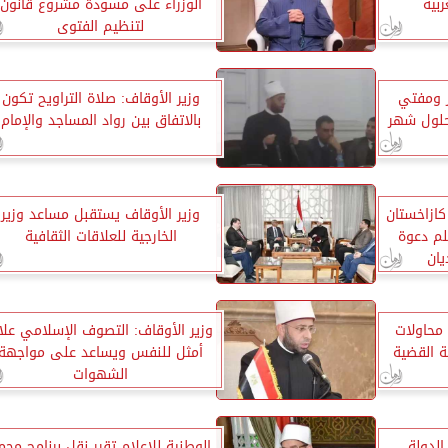
ربية
الوزراء على مسودة مشروع قانون
لتنظيم الفتوى
ر ومفتي
وزير الأوقاف: صلاة التراويح تكون
حلول شهر
بالاتفاق بين رواد المساجد والإمام
كازاخستان
وزير الأوقاف يستقبل مساعد وزير
لم دعوة
الخارجية للعلاقات الثقافية
يان
محاولات
وزير الأوقاف: التصوف الإسلامي علا
 القضية
أمثل للنفس ويساعد على مواجهة
الشهوات
الدولة
الوطنية للإعلام تقرر نقل برنامج محم