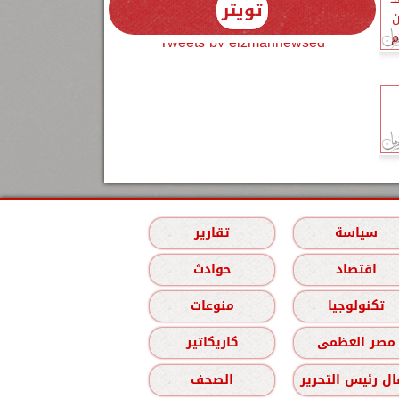
تويتر
ن
م
Tweets by elzmannewseg
سياسة
تقارير
اقتصاد
حوادث
تكنولوجيا
منوعات
مصر العظمى
كاريكاتير
ل رئيس التحرير
الصحف