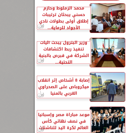
محمد الزملوط وحازم
حسني يبحثان ترتيبات
إطلاق أولى بطولات نادي
الأجواد للرماية...
وزير البترول يبحث آليات
تنفيذ ربط اكتشافات
الشركة في قبرص بالبنية
التحتية...
ة: ٢]،
إصابة 8 أشخاص إثر انقلاب
ميكروباص على الصحراوي
الغربي بالمنيا
موعد مباراة مصر وإسبانيا
في نصف نهائي كأس
العالم لكرة اليد للناشئات