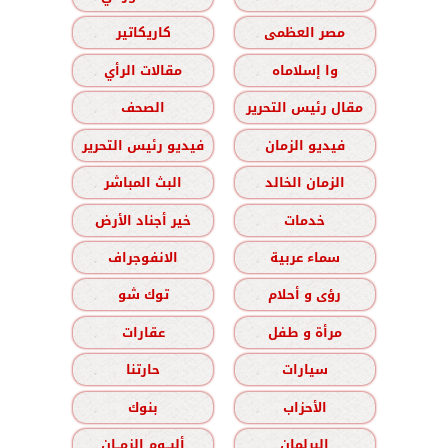
مصر العظمى
كاريكاتير
وا إسلاماه
مقالات الرأي
مقال رئيس التحرير
الصحف
فيديو الزمان
فيديو رئيس التحرير
الزمان الخالد
البث المباشر
خدمات
خير أجناد الأرض
سماء عربية
الانفوجراف
رؤى و أحلام
توك شو
مرأة و طفل
عقارات
سيارات
حارتنا
الأحزاب
بنوك
البرلمان
ألبــوم الزمــان