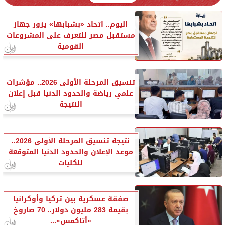
اليوم.. اتحاد «بشبابها» يزور جهاز
مستقبل مصر للتعرف على المشروعات
القومية
تنسيق المرحلة الأولى 2026.. مؤشرات
علمي رياضة والحدود الدنيا قبل إعلان
النتيجة
نتيجة تنسيق المرحلة الأولى 2026..
موعد الإعلان والحدود الدنيا المتوقعة
للكليات
صفقة عسكرية بين تركيا وأوكرانيا
بقيمة 283 مليون دولار.. 70 صاروخ
«أتاكمس»...