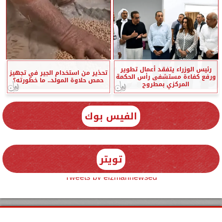
رئيس الوزراء يتفقد أعمال تطوير
تحذير من استخدام الجير في تجهيز
ورفع كفاءة مستشفى رأس الحكمة
حمص حلاوة المولد.. ما خطورته؟
المركزي بمطروح
الفيس بوك
تويتر
Tweets by elzmannewseg