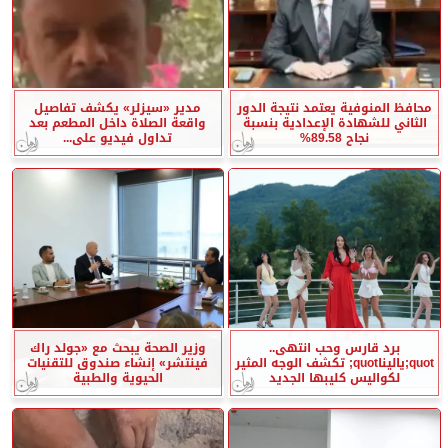
محافظ المنوفية يعتمد نتيجة الدور
مدير «سيزلر» يكشف تفاصيل
الثاني للشهادة الإعدادية بنسبة
واقعة الصلاة داخل المطعم بعد
نجاح 89.58%
تداول فيديو على...
برد قارس وحب انتهى..
وزير الصحة يبحث مع «جولد راك
quot;ياليناquot; تكشف الوجه المثير
فينتشر» إنشاء صندوق للتقنيات
لكواليس كليبها الجديد
الحيوية والطبية