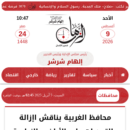
ملك المحبة.. رسول السلام والإنسانية
3070 فرصة عمل جديدة بالقطاع الخاص.. وظائف برواتب تصل إلى 9500 جنيه
الأحد
10:47
أغسطس
صفر
24
9
1448
2026
رئيس مجلس الإدارة ورئيس التحرير
إلهام شرشر
أخبار
سياسة
تقارير
رياضة
خارجي
اقتصاد
محافظات
السبت، 5 أبريل 2025
02:45 مـ
بتوقيت القاهرة
محافظ الغربية يناقش اإزالة