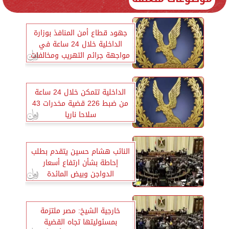
جهود قطاع أمن المنافذ بوزارة
الداخلية خلال 24 ساعة في
مواجهة جرائم التهريب ومخالفات
الإجراءات الجمركية بشتى صورها
الداخلية تتمكن خلال 24 ساعة
من ضبط 226 قضية مخدرات 43
سلاحا ناريا
النائب هشام حسين يتقدم بطلب
إحاطة بشأن ارتفاع أسعار
الدواجن وبيض المائدة
خارجية الشيخ: مصر ملتزمة
بمسئوليتها تجاه القضية