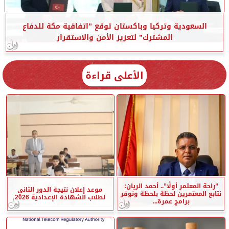
السعودية وتركيا وباكستان توقع ”اتفاقية مكة للدفاع
المشترك” لتعزيز الأمن والاستقرار
الأعلى قراءة
”راحة المعتمر أولًا”.. أحمد الريان:
موعد إعلان نتيجة الدور الثاني
نتابع المعتمرين لحظة بلحظة ونوفر
لطلاب الشهادة الإعدادية 2026
برامج عمرة...