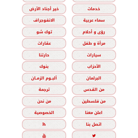
خدمات
خير أجناد الأرض
سماء عربية
الانفوجراف
رؤى و أحلام
توك شو
مرأة و طفل
عقارات
سيارات
حارتنا
الأحزاب
بنوك
البرلمان
ألبــوم الزمــان
من القدس
ترجمة
من فلسطين
من نحن
اعلن معنا
الخصوصية
اتصل بنا


