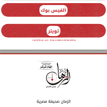
الفيس بوك
تويتر
Tweets by elzmannewseg
الزمان صحيفة مصرية