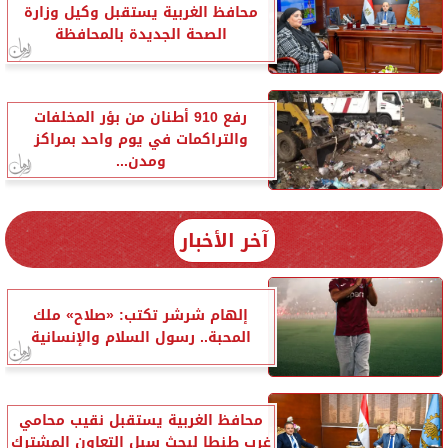
محافظ الغربية يستقبل وكيل وزارة
الصحة الجديدة بالمحافظة
رفع 910 أطنان من بؤر المخلفات
والتراكمات في يوم واحد بمراكز
ومدن...
آخر الأخبار
إلهام شرشر تكتب: «صلاح» ملك
المحبة.. رسول السلام والإنسانية
محافظ الغربية يستقبل نقيب محامي
غرب طنطا لبحث سبل التعاون المشترك