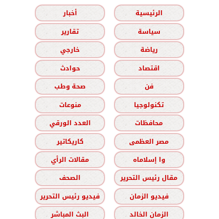
الرئيسية
أخبار
سياسة
تقارير
رياضة
خارجي
اقتصاد
حوادث
فن
صحة وطب
تكنولوجيا
منوعات
محافظات
العدد الورقي
مصر العظمى
كاريكاتير
وا إسلاماه
مقالات الرأي
مقال رئيس التحرير
الصحف
فيديو الزمان
فيديو رئيس التحرير
الزمان الخالد
البث المباشر