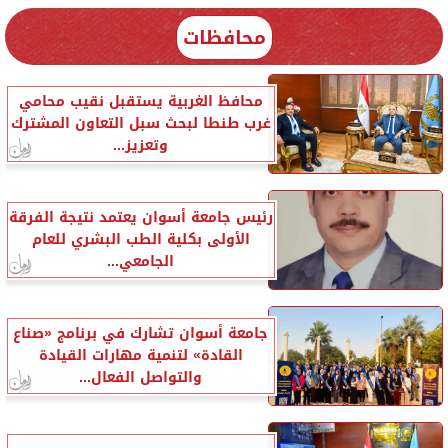
محافظات
محافظ الغربية يستقبل نقيب محامي
غرب طنطا لبحث سبل التعاون المشترك
وتعزيز...
رئيس جامعة أسوان يعتمد نتيجة الفرقة
الأولى بكلية الطب البشري للعام
الجامعي...
جامعة أسوان تشارك في برنامج «صناع
القادة» لتنمية مهارات القيادة
والتواصل الفعال...