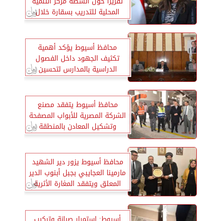
تقريرا حول أنشطة مركز التنمية
المحلية للتدريب بسقارة خلال
شهر مارس 2025
محافظ أسيوط يؤكد أهمية
تكثيف الجهود داخل الفصول
الدراسية بالمدارس لتحسين
مستوى الطلاب
محافظ أسيوط يتفقد مصنع
الشركة المصرية للأبواب المصفحة
وتشكيل المعادن بالمنطقة
الصناعية بعرب العوامر
محافظ أسيوط يزور دير الشهيد
مارمينا العجايبي بجبل أبنوب الدير
المعلق ويتفقد المغارة الأثرية
بالدير
أسيوط: استمرار صيانة وتركيب