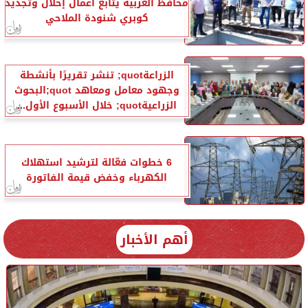
محافظ الغربية يتابع أعمال إحلال وتجديد
كوبري شنودة الملاحي
الزراعةquot; تنشر تقريرًا بأنشطة
وجهود معامل ومعاهد quot;البحوث
الزراعيةquot; خلال الأسبوع الأول...
6 خطوات فعّالة لترشيد استهلاك
الكهرباء وخفض قيمة الفاتورة
أهم الأخبار