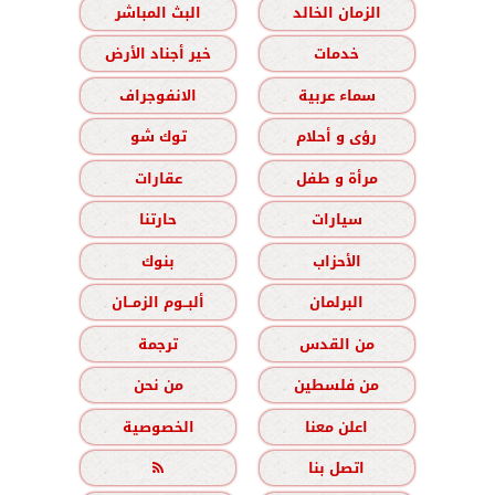
الزمان الخالد
البث المباشر
خدمات
خير أجناد الأرض
سماء عربية
الانفوجراف
رؤى و أحلام
توك شو
مرأة و طفل
عقارات
سيارات
حارتنا
الأحزاب
بنوك
البرلمان
ألبــوم الزمــان
من القدس
ترجمة
من فلسطين
من نحن
اعلن معنا
الخصوصية
اتصل بنا
