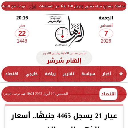
15 طنًا من المخلفات
عودة ضخ المياه تدريجيًا لمناطق ا
الجمعة
20:16
أغسطس
صفر
22
7
1448
2026
رئيس مجلس الإدارة ورئيس التحرير
إلهام شرشر
أخبار
سياسة
تقارير
رياضة
خارجي
اقتصاد
اقتصاد
الخميس، 10 أبريل 2025
10:21 صـ
بتوقيت القاهرة
عيار 21 يسجل 4465 جنيهًا.. أسعار