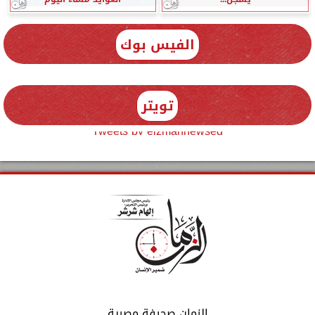
الفيس بوك
تويتر
Tweets by elzmannewseg
الزمان صحيفة مصرية