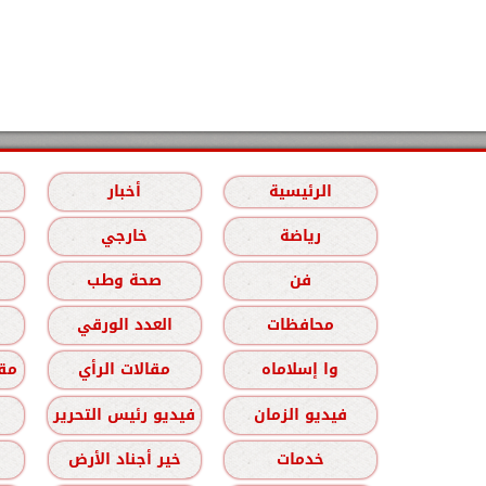
الرئيسية
أخبار
رياضة
خارجي
فن
صحة وطب
محافظات
العدد الورقي
وا إسلاماه
مقالات الرأي
مقا
فيديو الزمان
فيديو رئيس التحرير
خدمات
خير أجناد الأرض