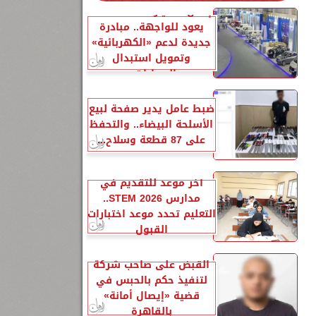
إحلال السيارات المتهالكة
يعود للواجهة.. مبادرة
جديدة لدعم «الكهربائية»
وتمويل استبدال
السيارات...
ضبط عامل يدير صفحة لبيع
الأسلحة البيضاء.. والتحفظ
على 87 قطعة وسلاح...
آخر موعد للتقديم في
مدارس STEM 2026..
التعليم تحدد موعد اختبارات
القبول
القبض على صاحب شركة
لتنفيذ حكم بالحبس في
قضية «إيصال أمانة»
بالقاهرة