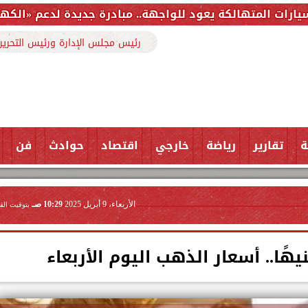
عود للواجهة.. مبادرة جديدة لدعم «الكهربائية» وتمويل است
رئيس مجلس الإدارة ورئيس التحرير
ة
تقارير
رياضة
خارجي
اقتصاد
حوادث
فن
الأربعاء، 9 أبريل 2025
10:29 صـ
بتوقيت الق