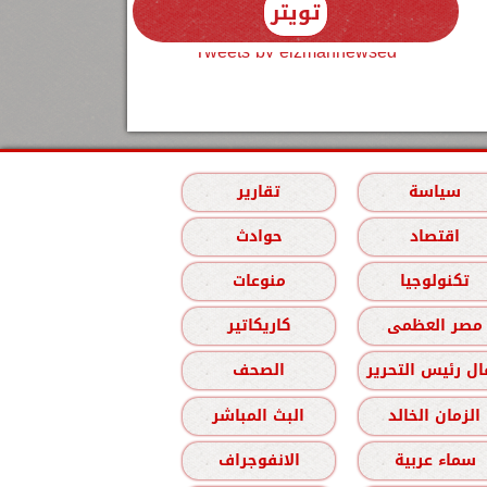
تويتر
Tweets by elzmannewseg
سياسة
تقارير
اقتصاد
حوادث
تكنولوجيا
منوعات
مصر العظمى
كاريكاتير
ل رئيس التحرير
الصحف
الزمان الخالد
البث المباشر
سماء عربية
الانفوجراف