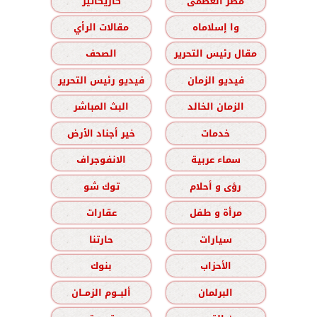
مصر العظمى
كاريكاتير
وا إسلاماه
مقالات الرأي
مقال رئيس التحرير
الصحف
فيديو الزمان
فيديو رئيس التحرير
الزمان الخالد
البث المباشر
خدمات
خير أجناد الأرض
سماء عربية
الانفوجراف
رؤى و أحلام
توك شو
مرأة و طفل
عقارات
سيارات
حارتنا
الأحزاب
بنوك
البرلمان
ألبــوم الزمــان