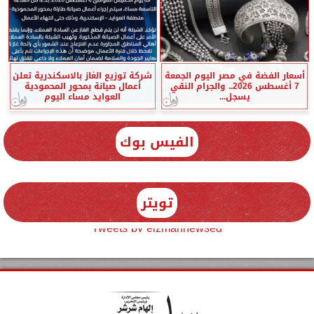
أسعار الفضة في مصر اليوم الجمعة
شركة توزيع الغاز بالاسكندرية تعلن
7 أغسطس 2026.. والجرام النقي
أعمال صيانة بمحور المحمودية
يسجل...
العوايد مساء اليوم
الفيس بوك
تويتر
Tweets by elzmannewseg