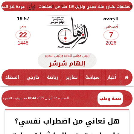
يل 150 طنًا من المخلفات
عودة ضخ المياه تدريجيًا لمناط
الجمعة
19:57
أغسطس
صفر
22
7
1448
2026
رئيس مجلس الإدارة ورئيس التحرير
إلهام شرشر
أخبار
سياسة
تقارير
رياضة
خارجي
اقتصاد
صحة وطب
السبت، 12 أبريل 2025
10:44 صـ
بتوقيت القاهرة
هل تعاني من اضطراب نفسي؟