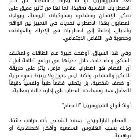
تُعد الشيزوفرينيا أو ما يُعرف بـ"الفصام" من أكثر
الاضطرابات النفسية تعقيدًا، لما لها من تأثير عميق على
تفكير الإنسان ومشاعره وسلوكياته اليومية، ويواجه
المصابون بهذا الاضطراب تحديات في التمييز بين الواقع
والخيال، إضافة إلى اضطرابات في الإدراك والعواطف
وصعوبة في التفاعل الاجتماعي.
وفي هذا السياق، أوضحت خبيرة علم الطاقات والمشهد
الفلكي وفاء حامد، خلال حديثها في برنامج "طاقة أمل"،
أن الفصام هو اضطراب عقلي مزمن، يأثر على طريقة
التفكير والمشاعر، ولكنه ليس جنون ولا يرتبط بسوء تربية
أو ضعف شخصية، بل يتطلب فهماً طبياً ونفسياً دقيقاً
للتعامل معه ومساعدة المصاب على إدارة حالته بفعالية.
أولاً: أنواع الشيزوفرينيا "الفصام"
- الفصام البارانويدي: يعتقد الشخص بأنه مراقب دائمًا،
وذلك بسبب الهلاوس السمعية وأفكار اضطهادية أو
توهمية.