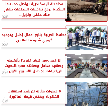
محافظة الإسكندرية تواصل حملاتها
المكبرة لرفع تراكمات المخلفات بشارع
ملك حفني وتزيل...
محافظ الغربية يتابع أعمال إحلال وتجديد
كوبري شنودة الملاحي
الزراعةquot; تنشر تقريرًا بأنشطة
وجهود معامل ومعاهد quot;البحوث
الزراعيةquot; خلال الأسبوع الأول...
6 خطوات فعّالة لترشيد استهلاك
الكهرباء وخفض قيمة الفاتورة