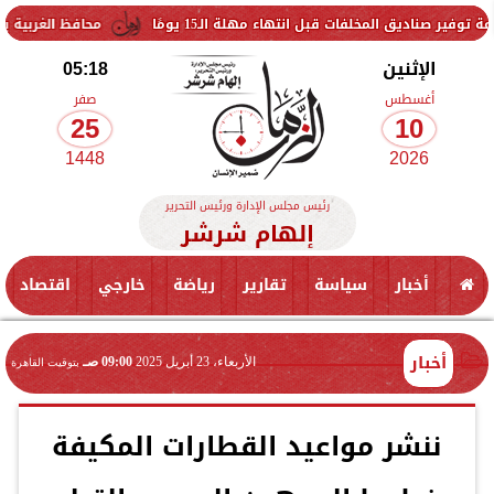
 قبل انتهاء مهلة الـ15 يومًا
محافظ الغربية يتفقد حزمة من الم
الإثنين
05:18
أغسطس
صفر
25
10
1448
2026
رئيس مجلس الإدارة ورئيس التحرير
إلهام شرشر
أخبار
سياسة
تقارير
رياضة
خارجي
اقتصاد
أخبار
الأربعاء، 23 أبريل 2025
09:00 صـ
بتوقيت القاهرة
ننشر مواعيد القطارات المكيفة