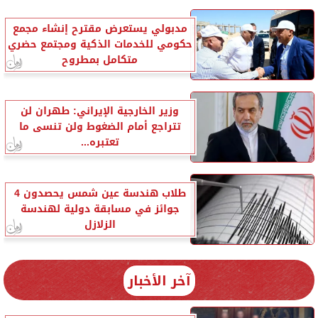
مدبولي يستعرض مقترح إنشاء مجمع
حكومي للخدمات الذكية ومجتمع حضري
متكامل بمطروح
وزير الخارجية الإيراني: طهران لن
تتراجع أمام الضغوط ولن تنسى ما
تعتبره...
طلاب هندسة عين شمس يحصدون 4
جوائز في مسابقة دولية لهندسة
الزلازل
آخر الأخبار