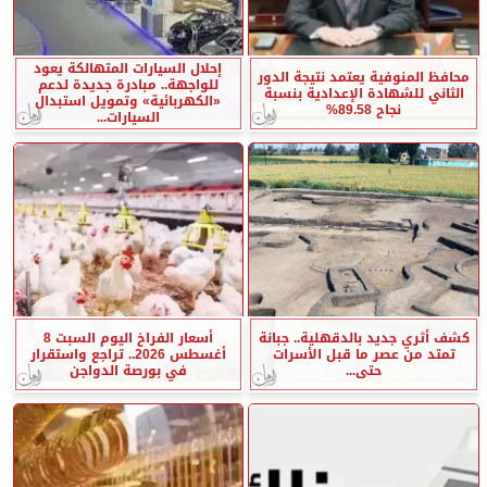
إحلال السيارات المتهالكة يعود
محافظ المنوفية يعتمد نتيجة الدور
للواجهة.. مبادرة جديدة لدعم
الثاني للشهادة الإعدادية بنسبة
«الكهربائية» وتمويل استبدال
نجاح 89.58%
السيارات...
كشف أثري جديد بالدقهلية.. جبانة
أسعار الفراخ اليوم السبت 8
تمتد من عصر ما قبل الأسرات
أغسطس 2026.. تراجع واستقرار
حتى...
في بورصة الدواجن