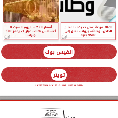
3070 فرصة عمل جديدة بالقطاع
أسعار الذهب اليوم السبت 8
الخاص.. وظائف برواتب تصل إلى
أغسطس 2026.. عيار 21 يقفز 100
9500 جنيه
جنيه...
الفيس بوك
تويتر
Tweets by elzmannewseg