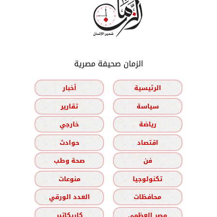
الزمان صحيفة مصرية
الرئيسية
أخبار
سياسة
تقارير
رياضة
خارجي
اقتصاد
حوادث
فن
صحة وطب
تكنولوجيا
منوعات
محافظات
العدد الورقي
مصر العظمى
كاريكاتير