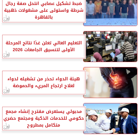
ضبط تشكيل عصابي انتحل صفة رجال
شرطة واستولى على مشغولات ذهبية
بالقاهرة
التعليم العالي تعلن غدًا نتائج المرحلة
الأولى لتنسيق الجامعات 2026
هيئة الدواء تحذر من تشغيله لدواء
لعلاج ارتجاع المريء والحموضة
مدبولي يستعرض مقترح إنشاء مجمع
حكومي للخدمات الذكية ومجتمع حضري
متكامل بمطروح