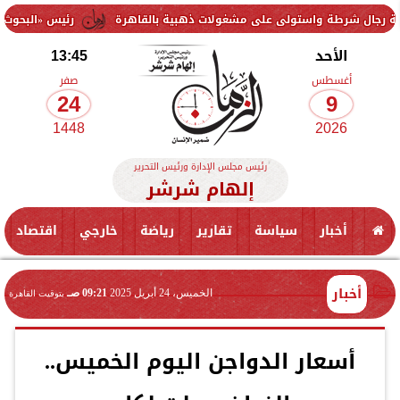
استولى على مشغولات ذهبية بالقاهرة
رئيس «البحوث الزراعية» يتفقد م
الأحد
13:45
أغسطس
صفر
24
9
1448
2026
رئيس مجلس الإدارة ورئيس التحرير
إلهام شرشر
أخبار
سياسة
تقارير
رياضة
خارجي
اقتصاد
أخبار
الخميس، 24 أبريل 2025
09:21 صـ
بتوقيت القاهرة
أسعار الدواجن اليوم الخميس..