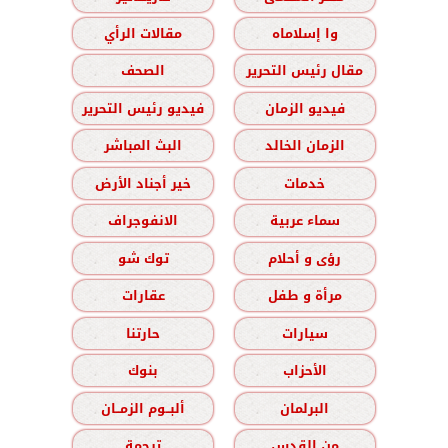
وا إسلاماه
مقالات الرأي
مقال رئيس التحرير
الصحف
فيديو الزمان
فيديو رئيس التحرير
الزمان الخالد
البث المباشر
خدمات
خير أجناد الأرض
سماء عربية
الانفوجراف
رؤى و أحلام
توك شو
مرأة و طفل
عقارات
سيارات
حارتنا
الأحزاب
بنوك
البرلمان
ألبــوم الزمــان
من القدس
ترجمة