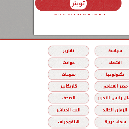
تويتر
Tweets by elzmannewseg
سياسة
تقارير
اقتصاد
حوادث
تكنولوجيا
منوعات
مصر العظمى
كاريكاتير
ل رئيس التحرير
الصحف
الزمان الخالد
البث المباشر
سماء عربية
الانفوجراف