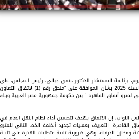
يوم، برئاسة المستشار الدكتور حنفى جبالى، رئيس المجلس، على
قرار رئيس جمهورية مصر العربية رقم 116 لسنة 2025 بشأن الموافقة على "ملحق رقم (1) لاتفاق التعاون
ني لمترو أنفاق القاهرة " بين حكومة جمهورية مصر العربية وبنك
جلس النواب، إن الاتفاق يهدف لتحسين أداء نظام النقل العام في
فاق القاهرة، التعريف بعمليات تجديد أنظمة الخط الثاني للمترو
ية ومخازن الدرفلة، وهي ضرورية تلبية متطلبات القدرة على تلبية