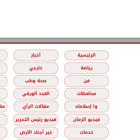
الرئيسية
أخبار
رياضة
خارجي
فن
صحة وطب
محافظات
العدد الورقي
وا إسلاماه
مقالات الرأي
مقا
فيديو الزمان
فيديو رئيس التحرير
خدمات
خير أجناد الأرض