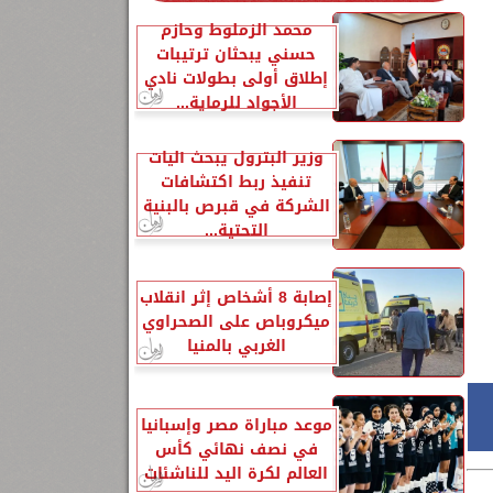
محمد الزملوط وحازم
حسني يبحثان ترتيبات
إطلاق أولى بطولات نادي
الأجواد للرماية...
وزير البترول يبحث آليات
تنفيذ ربط اكتشافات
الشركة في قبرص بالبنية
التحتية...
إصابة 8 أشخاص إثر انقلاب
ميكروباص على الصحراوي
الغربي بالمنيا
موعد مباراة مصر وإسبانيا
في نصف نهائي كأس
العالم لكرة اليد للناشئات