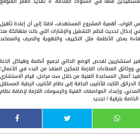
المستفيدين منها في السنوات القادمة. ه تمديد العمر المتوقع
جلس النواب، أهمية المشروع المستهدف، لافتا إلى أن إعادة تأهيل
ي إدخال تحديث لنظم التشغيل والإشارات التي باتت متهالكة منذ
 كفاءة بعض الأنظمة مثل التكييف والتهوية والصرف والمصاعد
وفير استشاريين لفحص الوضع الحالي لجميع أنظمة وهياكل الخط
ي ووثائق العطاءات اللازمة لتمكين المنفذ من البدء في الأعمال؛
افق البنك على قرض في عام 2018 لتنفيذ أعمال المساعدة الفنية من خلال ست مراحل، قيام الاستشاري
حرائق الثابت للأنابيب الجافة إلى نظام الأنابيب الرطبة المستقل
المدني، وإعداد المواصفات الفنية والرسومات اللازمة لإضافة نظام
الخاصة بترقية / تجديد