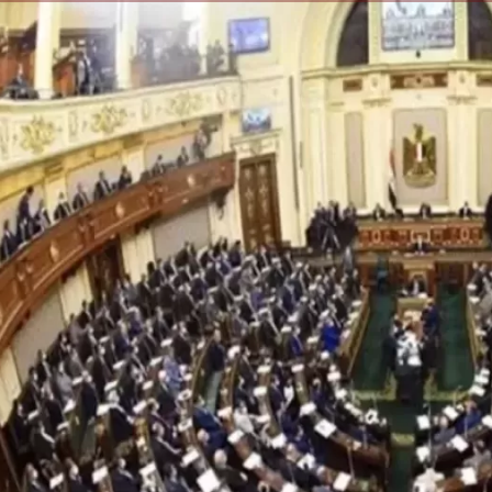
الكاتبة إلهام شرشر تهنئ الرئيس
رسالتى لآخر الزمان «محطة الضبعة
السيسي بعيد ميلاده وتُشيد بجهوده
إله
النووية»... من الحلم إلى التنفيذ
في بناء الدولة