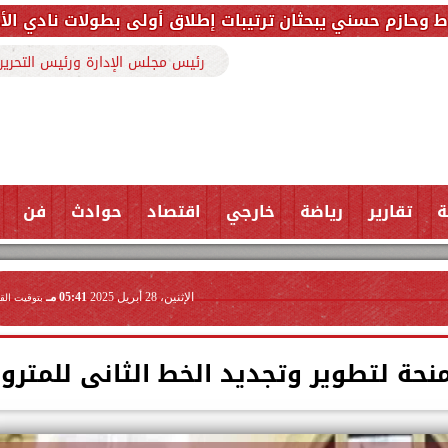
ان ترتيبات إطلاق أولى بطولات نادي الأجواد للرماية ضمن
رئيس مجلس الإدارة ورئيس التحرير
ة
تقارير
رياضة
خارجي
اقتصاد
حوادث
فن
الإثنين، 28 أبريل 2025
05:41 مـ
بتوقيت الق
حة لتطوير وتجديد الخط الثانى للمترو