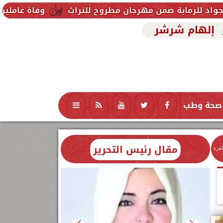
 مهرجان مطروح للتراث
وفاة عاملين متأثرين بإصابتهما
إلهام شرشر
صحة وطب
تكنولوجيا
منوعات
محافظات
مقال رئيس التحرير
اهرة