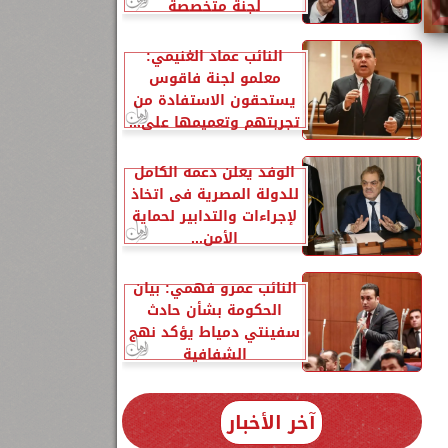
لجنة متخصصة
النائب عماد الغنيمي:
معلمو لجنة فاقوس
يستحقون الاستفادة من
تجربتهم وتعميمها على...
الوفد يعلن دعمه الكامل
للدولة المصرية فى اتخاذ
لإجراءات والتدابير لحماية
الأمن...
النائب عمرو فهمي: بيان
الحكومة بشأن حادث
سفينتي دمياط يؤكد نهج
الشفافية
آخر الأخبار