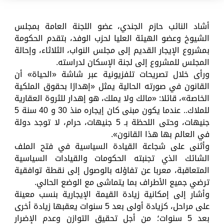
أشاد النائب حازم الجندي، عضو اللجنة العامة بمجلس
الشيوخ وعضو الهيئة العليا لحزب الوفد، بتقدم الحكومة
بمشروع الإيجار القديم إلى مجلس النواب، الثلاثاء، وإحالة
المجلس للمشروع إلى لجنة الإسكان لدراسته.
ورأى خلال تصريحات تلفزيونية عبر شاشة «الحياة» أن
القانون في صورته الحالية يمثل «إهدارًا بحقوق الملكية
الخاصة»، قائلا: «مالك ولا يملك، هو إهدار للثروة العقارية
للملاك.. عندما يكون مبنى كان إيجاره منذ 30 و 40 سنة 5
جنيهات، وحتى اللحظة بـ 5 جنيهات، حرام، لا توجد دولة
في العالم بها هذا القانون».
وأثنى على شجاعة القيادة السياسية في فتح الملف
الشائك الذي تجنبته الحكومات والقيادات السياسية
المتعاقبة، معربا عن تفاؤله بالوصول إلى نقطة توافقية
ترضي جميع الأطراف بما يتماشى مع الوضع الحالي.
وأشار إلى إمكانية زيادة القيمة الإيجارية بنسب معينة
على مراحل، كزيادة أولى بعد 5 سنوات يعقبها زيادة أخرى
بعد 5 سنوات؛ من أجل تحقيق التوازن وعدم الإضرار