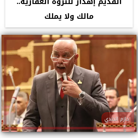
القديم إهدار للثروة العقارية..
مالك ولا يملك
حازم الجندي