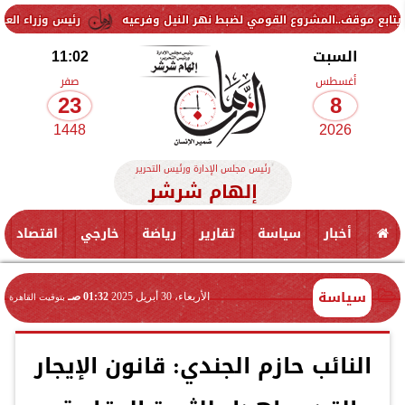
.المشروع القومي لضبط نهر النيل وفرعيه
رئيس وزراء العراق يتلقى دعو
السبت
11:02
أغسطس
صفر
23
8
1448
2026
رئيس مجلس الإدارة ورئيس التحرير
إلهام شرشر
أخبار
سياسة
تقارير
رياضة
خارجي
اقتصاد
سياسة
الأربعاء، 30 أبريل 2025
01:32 صـ
بتوقيت القاهرة
النائب حازم الجندي: قانون الإيجار