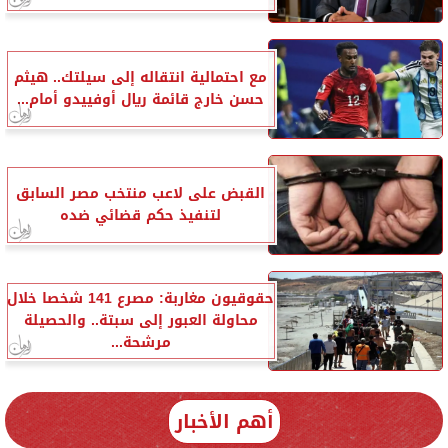
مع احتمالية انتقاله إلى سيلتك.. هيثم
حسن خارج قائمة ريال أوفييدو أمام...
القبض على لاعب منتخب مصر السابق
لتنفيذ حكم قضائي ضده
حقوقيون مغاربة: مصرع 141 شخصا خلال
محاولة العبور إلى سبتة.. والحصيلة
مرشحة...
أهم الأخبار