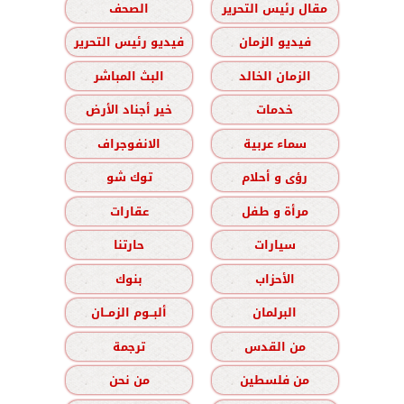
مقال رئيس التحرير
الصحف
فيديو الزمان
فيديو رئيس التحرير
الزمان الخالد
البث المباشر
خدمات
خير أجناد الأرض
سماء عربية
الانفوجراف
رؤى و أحلام
توك شو
مرأة و طفل
عقارات
سيارات
حارتنا
الأحزاب
بنوك
البرلمان
ألبــوم الزمــان
من القدس
ترجمة
من فلسطين
من نحن