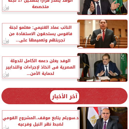
الوفد يصدر قرارا بتشكيل 17 لجنة
متخصصة
النائب عماد الغنيمي: معلمو لجنة
فاقوس يستحقون الاستفادة من
تجربتهم وتعميمها على...
الوفد يعلن دعمه الكامل للدولة
المصرية فى اتخاذ لإجراءات والتدابير
لحماية الأمن...
آخر الأخبار
د.سويلم يتابع موقف..المشروع القومي
لضبط نهر النيل وفرعيه