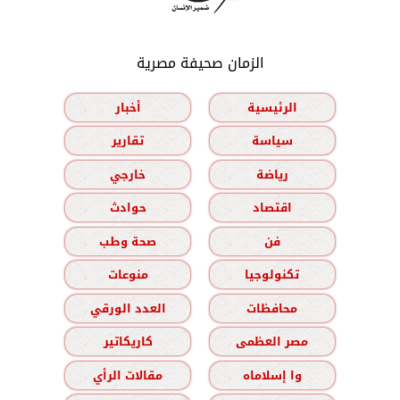
الزمان صحيفة مصرية
الرئيسية
أخبار
سياسة
تقارير
رياضة
خارجي
اقتصاد
حوادث
فن
صحة وطب
تكنولوجيا
منوعات
محافظات
العدد الورقي
مصر العظمى
كاريكاتير
وا إسلاماه
مقالات الرأي