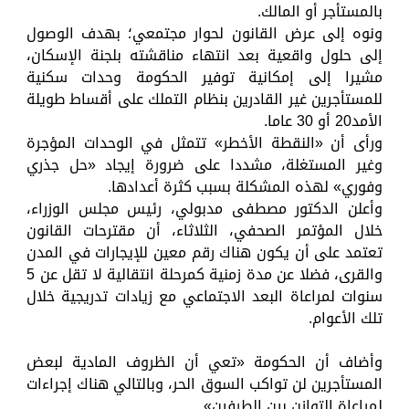
بالمستأجر أو المالك.
ونوه إلى عرض القانون لحوار مجتمعي؛ بهدف الوصول
إلى حلول واقعية بعد انتهاء مناقشته بلجنة الإسكان،
مشيرا إلى إمكانية توفير الحكومة وحدات سكنية
للمستأجرين غير القادرين بنظام التملك على أقساط طويلة
الأمد20 أو 30 عاما.
ورأى أن «النقطة الأخطر» تتمثل في الوحدات المؤجرة
وغير المستغلة، مشددا على ضرورة إيجاد «حل جذري
وفوري» لهذه المشكلة بسبب كثرة أعدادها.
وأعلن الدكتور مصطفى مدبولي، رئيس مجلس الوزراء،
خلال المؤتمر الصحفي، الثلاثاء، أن مقترحات القانون
تعتمد على أن يكون هناك رقم معين للإيجارات في المدن
والقرى، فضلا عن مدة زمنية كمرحلة انتقالية لا تقل عن 5
سنوات لمراعاة البعد الاجتماعي مع زيادات تدريجية خلال
تلك الأعوام.
وأضاف أن الحكومة «تعي أن الظروف المادية لبعض
المستأجرين لن تواكب السوق الحر، وبالتالي هناك إجراءات
لمراعاة التوازن بين الطرفين».