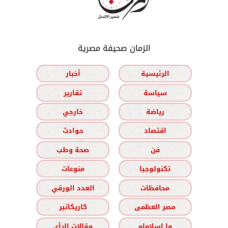
الزمان صحيفة مصرية
الرئيسية
أخبار
سياسة
تقارير
رياضة
خارجي
اقتصاد
حوادث
فن
صحة وطب
تكنولوجيا
منوعات
محافظات
العدد الورقي
مصر العظمى
كاريكاتير
وا إسلاماه
مقالات الرأي