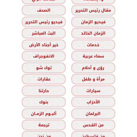
مقال رئيس التحرير
الصحف
فيديو الزمان
فيديو رئيس التحرير
الزمان الخالد
البث المباشر
خدمات
خير أجناد الأرض
سماء عربية
الانفوجراف
رؤى و أحلام
توك شو
مرأة و طفل
عقارات
سيارات
حارتنا
الأحزاب
بنوك
البرلمان
ألبــوم الزمــان
من القدس
ترجمة
من فلسطين
من نحن