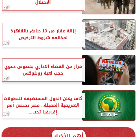
الاحتلال
إزالة عقار من 13 طابق بالقاهرة
لمخالفة شروط الترخيص
قرار من القضاء الاداري بخصوص دعوي
حجب لعبة روبلوكس
كاف يعلن الدول المستضيفة للبطولات
الإفريقية المقبلة.. مصر تحتضن أمم
إفريقيا تحت...
أهم الأخبار