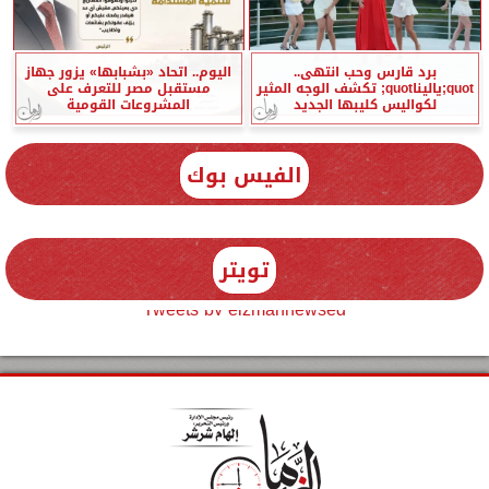
برد قارس وحب انتهى..
اليوم.. اتحاد «بشبابها» يزور جهاز
quot;ياليناquot; تكشف الوجه المثير
مستقبل مصر للتعرف على
لكواليس كليبها الجديد
المشروعات القومية
الفيس بوك
تويتر
Tweets by elzmannewseg