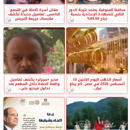
محافظ المنوفية يعتمد نتيجة الدور
مقتل أسرة كاملة في التجمع
الثاني للشهادة الإعدادية بنسبة
الخامس.. تفاصيل جديدة تكشف
نجاح 89.58%
ملابسات جريمة النرجس
أسعار الذهب اليوم الإثنين 10
مدير «سيزلر» يكشف تفاصيل
أغسطس 2026 في مصر.. كم يبلغ
واقعة الصلاة داخل المطعم بعد
عيار...
تداول فيديو على...