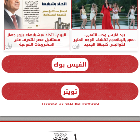
برد قارس وحب انتهى..
اليوم.. اتحاد «بشبابها» يزور جهاز
quot;ياليناquot; تكشف الوجه المثير
مستقبل مصر للتعرف على
لكواليس كليبها الجديد
المشروعات القومية
الفيس بوك
تويتر
Tweets by elzmannewseg