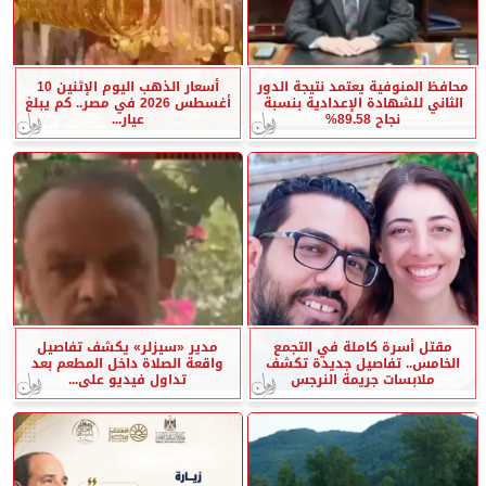
محافظ المنوفية يعتمد نتيجة الدور
أسعار الذهب اليوم الإثنين 10
الثاني للشهادة الإعدادية بنسبة
أغسطس 2026 في مصر.. كم يبلغ
نجاح 89.58%
عيار...
مقتل أسرة كاملة في التجمع
مدير «سيزلر» يكشف تفاصيل
الخامس.. تفاصيل جديدة تكشف
واقعة الصلاة داخل المطعم بعد
ملابسات جريمة النرجس
تداول فيديو على...