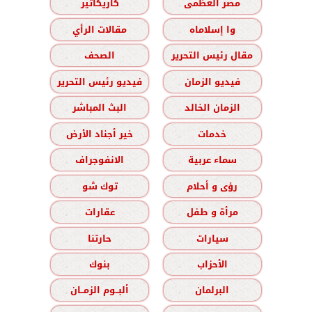
مصر العظمى
كاريكاتير
وا إسلاماه
مقالات الرأي
مقال رئيس التحرير
الصحف
فيديو الزمان
فيديو رئيس التحرير
الزمان الخالد
البث المباشر
خدمات
خير أجناد الأرض
سماء عربية
الانفوجراف
رؤى و أحلام
توك شو
مرأة و طفل
عقارات
سيارات
حارتنا
الأحزاب
بنوك
البرلمان
ألبــوم الزمــان