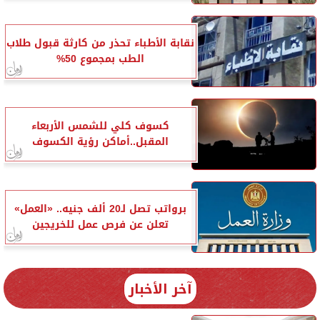
نقابة الأطباء تحذر من كارثة قبول طلاب
الطب بمجموع 50%
كسوف كلي للشمس الأربعاء
المقبل..أماكن رؤية الكسوف
برواتب تصل لـ20 ألف جنيه.. «العمل»
تعلن عن فرص عمل للخريجين
آخر الأخبار