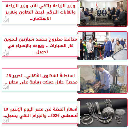
وزير الزراعة يلتقي نائب وزير الزراعة
والغابات التركي لبحث التعاون وتعزيز
الاستثمار...
محافظ مطروح يتفقد سيارتين لتموين
غاز السيارات... ويوجه بالإسراع في
تحويل...
استجابةً لشكاوى الأهالي.. تحرير 25
محضرًا خلال حملات رقابية على مخابز ...
أسعار الفضة في مصر اليوم الإثنين 10
أغسطس 2026.. والجرام النقي يسجل...