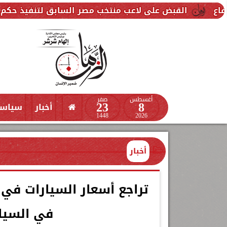
على لاعب منتخب مصر السابق لتنفيذ حكم قضائي ضده
أغسطس
صفر
23
8
أخبار
سياس
1448
2026
أخبار
تراجع أسعار السيارات ف
في السيار