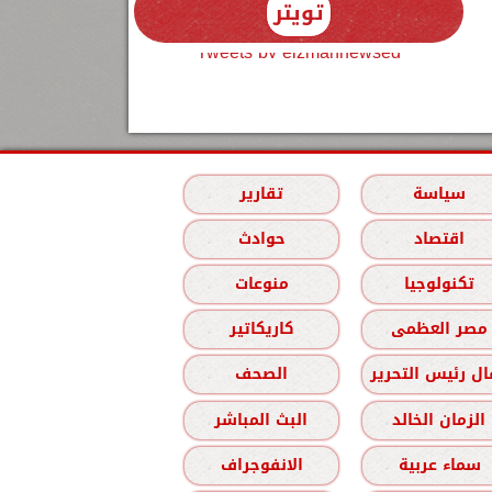
تويتر
Tweets by elzmannewseg
سياسة
تقارير
اقتصاد
حوادث
تكنولوجيا
منوعات
مصر العظمى
كاريكاتير
ل رئيس التحرير
الصحف
الزمان الخالد
البث المباشر
سماء عربية
الانفوجراف