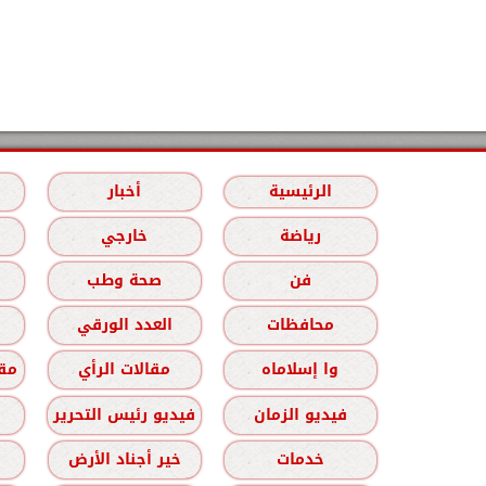
الرئيسية
أخبار
رياضة
خارجي
فن
صحة وطب
محافظات
العدد الورقي
وا إسلاماه
مقالات الرأي
مقا
فيديو الزمان
فيديو رئيس التحرير
خدمات
خير أجناد الأرض