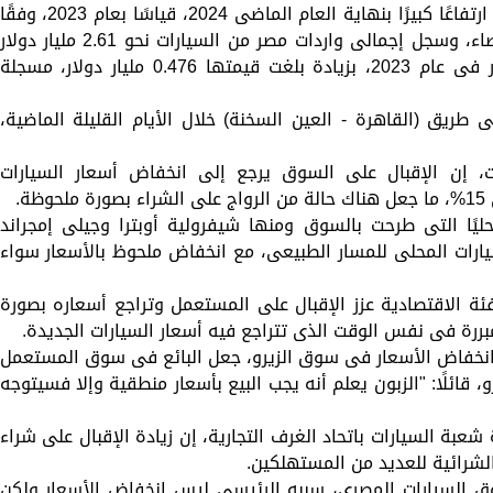
وحققت الواردات المصرية من سيارات الركوب ارتفاعًا كبيرًا بنهاية العام الماضى 2024، قياسًا بعام 2023، وفقً
لبيانات الجهاز المركزى للتعبئة العامة والإحصاء، وسجل إجمالى واردات مصر من السيارات نحو 2.61 مليار دولار
خلال عام 2024، مقابل نحو 2.13 مليار دولار فى عام 2023، بزيادة بلغت قيمتها 0.476 مليار دولار، مسجلة
ريق (القاهرة - العين السخنة) خلال الأيام القليلة الماضية،
ت، إن الإقبال على السوق يرجع إلى انخفاض أسعار السيارات
ليًا التى طرحت بالسوق ومنها شيفرولية أوبترا وجيلى إمجراند
ات المحلى للمسار الطبيعى، مع انخفاض ملحوظ بالأسعار سواء
ئة الاقتصادية عزز الإقبال على المستعمل وتراجع أسعاره بصورة
مبررة فى نفس الوقت الذى تتراجع فيه أسعار السيارات الجديدة.
وانخفاض الأسعار فى سوق الزيرو، جعل البائع فى سوق المستعمل
 قائلًا: "الزبون يعلم أنه يجب البيع بأسعار منطقية وإلا فسيتوجه
عبة السيارات باتحاد الغرف التجارية، إن زيادة الإقبال على شراء
الشرائية للعديد من المستهلكين.
سوق السيارات المصرى، سببه الرئيسى ليس انخفاض الأسعار ولكن