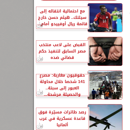
ا
مع احتمالية انتقاله إلى
سيلتك.. هيثم حسن خارج
قائمة ريال أوفييدو أمام...
القبض على لاعب منتخب
مصر السابق لتنفيذ حكم
قضائي ضده
حقوقيون مغاربة: مصرع
141 شخصا خلال محاولة
العبور إلى سبتة..
والحصيلة مرشحة...
رصد طائرات مسيّرة فوق
قاعدة عسكرية في غرب
ألمانيا