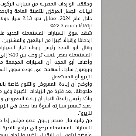
ارتفاعًا بنسبة 22.3%.
شهد سوق السيارات المستعملة الجديد على ط
ازدحامًا وإقبالًا كبيرًا من البائعين والمشترين.
وقال أبو المجد رئيس رابطة تجار السيارا
المستعملة بمصر بنسب تراوحت بين 10% إلى 15%، ما جعل هناك حالة من الرواج على الشراء بصورة ملحوظة.
وأضاف أبو المجد، أن السيارات المجمعة مح
وبروتون ساجا، أسهمت فى عودة سوق السيار
الزيرو أو المستعمل.
وأوضح أن زيادة المعروض والتنوع خاصة بالف
ملحوظة، بعد فترة من الزيادات الكبيرة وغير 
وأكد رئيس رابطة التجار أن زيادة المعروض 
يعيد تسعير سيارته أسوةً بما يحدث فى الزيرو،
للزيرو".
من جانبه قال منتصر زيتون، عضو مجلس إدارة ش
السيارات المستعملة يرجع إلى تراجع القدرة 
وأوضح زيتون، أن الإقبال الكبير والزحام ب