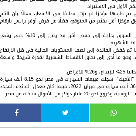
حكم الأول فى الاستيراد.
 تم طرحها مؤخرًا لم تؤثر مطلقًا فى الأسعار، معللًا بأن الكم
مؤخرًا أقل بكثير من المتوقع، فضلًا عن فرض أوفر برايس بأرقام
فى المقابل، أكد المهندس بولا رفقى، أن السوق بحاجة إلى خفض أكبر قد يصل إلى 10% حتى يشعر
اط الشهرية.
إذا تم خفض الفائدة إلى نصف المستويات الحالية فى ظل الارتفاع
، وهو ما أدى إلى تجاوز الأقساط الشهرية لقدرة شريحة واسعة
لإقراض.
حسب تقرير مجلس معلومات سوق السيارات "الأميك"، سجلت مبيعات السيارات فى مصر نحو 8.15 ألف سيارة
خلال فبراير 2025، مقارنة بمبيعات تجاوزت الـ36 ألف سيارة فى فبراير 2022، حينما كان معدل الفائدة المحدد