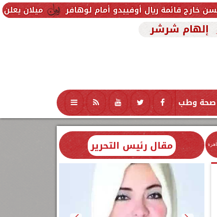
ال أوفييدو أمام لوهافر
ميلان يعلن فسخ عقد إسماعيل
إلهام شرشر
صحة وطب
تكنولوجيا
منوعات
محافظات
مقال رئيس التحرير
اهرة