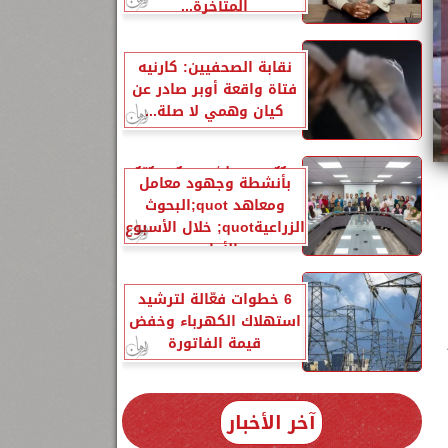
المتأخرة...
نقابة الصحفيين: كارنيه
فتاة واقعة أوبر صادر عن
كيان وهمي لا صلة...
الزراعةquot; تنشر تقريرًا
بأنشطة وجهود معامل
ومعاهد quot;البحوث
الزراعيةquot; خلال الأسبوع
الأول...
6 خطوات فعّالة لترشيد
استهلاك الكهرباء وخفض
قيمة الفاتورة
ناير 2024،
آخر الأخبار