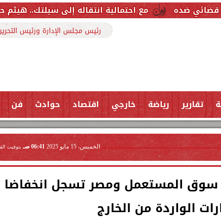
مع احتمالية انتقاله إلى سيلتك.. هيثم حسن خارج قائمة ري
رئيس مجلس الإدارة ورئيس التحرير
ة
تقارير
رياضة
خارجي
اقتصاد
حوادث
فن
الخميس، 15 مايو 2025
06:41 صـ
بتوقيت الق
ي سوق المستعمل ومصر تسجل انخفاضا
ات الواردة من الخارج