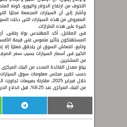
التخوف من ارتفاع الدولار واليورو، كونه المت
وأشار إلى أن السيارات المجمعة محليًا التى
المعروض من هذه السيارات التى دخلت السوق 
كبيرة على هذه الطرازات.
المستهلكون بتأثير ملموس على قيمة الأقس
وتابع، انتعاش السوق لن يتحقق فعليًا إلا 
الكبير فى أسعار السيارات بسبب سعر الصرف
من المشترين.
يبلغ معدل الفائدة المحدد من البنك المركزى حاليا 25% للإيداع، و26% ل
من البنك المركزى عند 9.25%، قبل اندلاع الحرب الروسية وخروج نحو 20 مليار دولار من الأموال ساخنة من مصر.