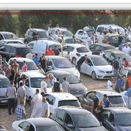
الكاتبة إلهام شرشر تهنئ الرئيس
السيسي بعيد ميلاده وتُشيد بجهوده
إلهام شرشر تكتب: دي مبقتش كورة..
في بناء الدولة
دي سياسة