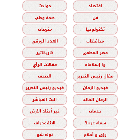
اقتصاد
حوادث
فن
صحة وطب
تكنولوجيا
منوعات
محافظات
العدد الورقي
مصر العظمى
كاريكاتير
وا إسلاماه
مقالات الرأي
مقال رئيس التحرير
الصحف
فيديو الزمان
فيديو رئيس التحرير
الزمان الخالد
البث المباشر
خدمات
خير أجناد الأرض
سماء عربية
الانفوجراف
رؤى و أحلام
توك شو