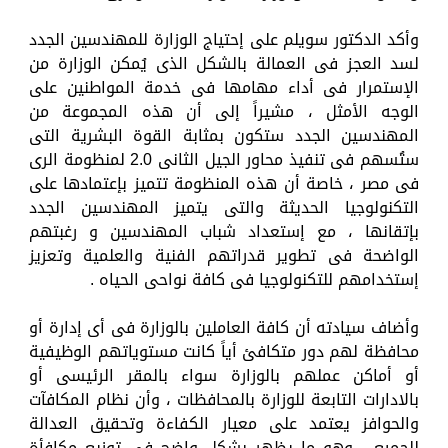
وأكد الدكتور سويلم على إحتياج الوزارة للمهندسين الجدد
لسد العجز فى العمالة بالشكل الذى يُمكن الوزارة من
الإستمرار فى أداء مهامها فى خدمة المواطنين على
الوجه الأمثل ، مشيراً إلى أن هذه المجموعة من
المهندسين الجدد ستكون بمثابة القوة البشرية التى
ستُسهم فى تنفيذ محاور الجيل الثانى 2.0 لمنظومة الرى
فى مصر ، خاصة أن هذه المنظومة تتميز بإعتمادها على
التكنولوجيا الحديثة والتى يتميز المهندسين الجدد
بإتقانها ، مع إستعداد شباب المهندسين و رغبتهم
الواضحة فى تطوير قدراتهم الفنية والعلمية وتعزيز
إستخدامهم للتكنولوجيا فى كافة نواحى الحياه .
وأضاف سيادته أن كافة العاملين بالوزارة فى أى إدارة أو
محافظة لهم دور متكافئ أياً كانت مستوياتهم الوظيفية
أو أماكن عملهم بالوزارة سواء بالمقر الرئيسى أو
بالادارات التابعة للوزارة بالمحافظات ، وأن نظام المكافآت
والحوافز يعتمد على معيار الكفاءة وتحقيق العدالة
للجميع ، وهو ما يظهر بشكل واضح فى توزيع مكافأة