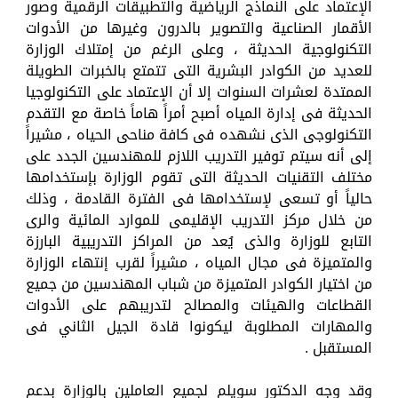
الإعتماد على النماذج الرياضية والتطبيقات الرقمية وصور
الأقمار الصناعية والتصوير بالدرون وغيرها من الأدوات
التكنولوجية الحديثة ، وعلى الرغم من إمتلاك الوزارة
للعديد من الكوادر البشرية التى تتمتع بالخبرات الطويلة
الممتدة لعشرات السنوات إلا أن الإعتماد على التكنولوجيا
الحديثة فى إدارة المياه أصبح أمراً هاماً خاصة مع التقدم
التكنولوجى الذى نشهده فى كافة مناحى الحياه ، مشيراً
إلى أنه سيتم توفير التدريب اللازم للمهندسين الجدد على
مختلف التقنيات الحديثة التى تقوم الوزارة بإستخدامها
حالياً أو تسعى لإستخدامها فى الفترة القادمة ، وذلك
من خلال مركز التدريب الإقليمى للموارد المائية والرى
التابع للوزارة والذى يُعد من المراكز التدريبية البارزة
والمتميزة فى مجال المياه ، مشيراً لقرب إنتهاء الوزارة
من اختيار الكوادر المتميزة من شباب المهندسين من جميع
القطاعات والهيئات والمصالح لتدريبهم على الأدوات
والمهارات المطلوبة ليكونوا قادة الجيل الثاني فى
المستقبل .
وقد وجه الدكتور سويلم لجميع العاملين بالوزارة بدعم