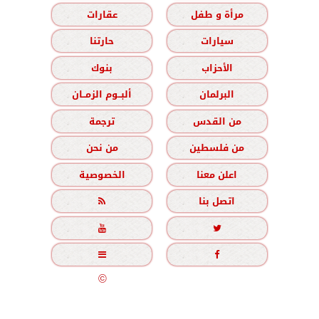
مرأة و طفل
عقارات
سيارات
حارتنا
الأحزاب
بنوك
البرلمان
ألبــوم الزمــان
من القدس
ترجمة
من فلسطين
من نحن
اعلن معنا
الخصوصية
اتصل بنا





جميع الحقوق محفوظة
©