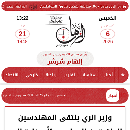
نين
الزراعة: تصدر 712 ترخيص تشغيل جديد لمشروعات الثروة الحيوانية والداجنة.. وتسجيل 832 مخلوط أعلاف
الخميس
13:22
أغسطس
صفر
21
6
1448
2026
رئيس مجلس الإدارة ورئيس التحرير
إلهام شرشر
أخبار
سياسة
تقارير
رياضة
خارجي
اقتصاد
أخبار
الخميس، 15 مايو 2025
09:01 صـ
بتوقيت القاهرة
وزير الري يلتقى المهندسين