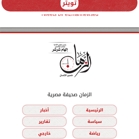
تويتر
Tweets by elzmannewseg
الزمان صحيفة مصرية
الرئيسية
أخبار
سياسة
تقارير
رياضة
خارجي