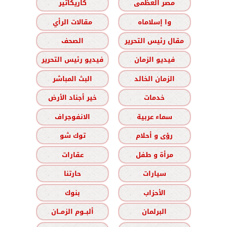
مصر العظمى
كاريكاتير
وا إسلاماه
مقالات الرأي
مقال رئيس التحرير
الصحف
فيديو الزمان
فيديو رئيس التحرير
الزمان الخالد
البث المباشر
خدمات
خير أجناد الأرض
سماء عربية
الانفوجراف
رؤى و أحلام
توك شو
مرأة و طفل
عقارات
سيارات
حارتنا
الأحزاب
بنوك
البرلمان
ألبــوم الزمــان