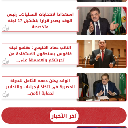
استعدادا لانتخابات المحليات.. رئيس
الوفد يصدر قرارا بتشكيل 17 لجنة
متخصصة
النائب عماد الغنيمي: معلمو لجنة
فاقوس يستحقون الاستفادة من
تجربتهم وتعميمها على...
الوفد يعلن دعمه الكامل للدولة
المصرية فى اتخاذ لإجراءات والتدابير
لحماية الأمن...
آخر الأخبار