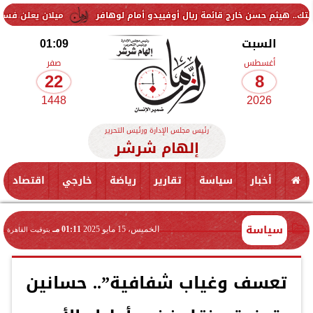
سن خارج قائمة ريال أوفييدو أمام لوهافر
ميلان يعلن فسخ عقد إسماعيل 
السبت
01:09
أغسطس
صفر
22
8
1448
2026
رئيس مجلس الإدارة ورئيس التحرير
إلهام شرشر
أخبار
سياسة
تقارير
رياضة
خارجي
اقتصاد
سياسة
الخميس، 15 مايو 2025
01:11 مـ
بتوقيت القاهرة
تعسف وغياب شفافية”.. حسانين