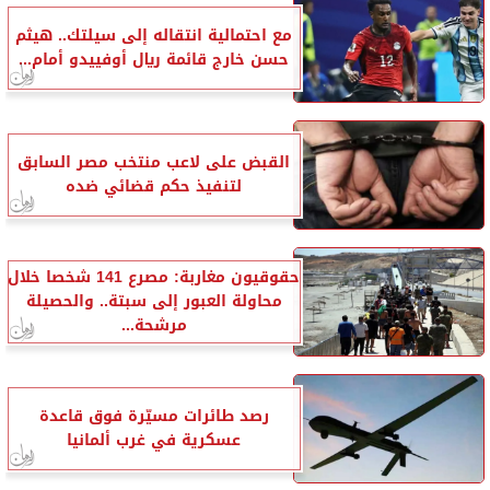
مع احتمالية انتقاله إلى سيلتك.. هيثم
حسن خارج قائمة ريال أوفييدو أمام...
القبض على لاعب منتخب مصر السابق
لتنفيذ حكم قضائي ضده
حقوقيون مغاربة: مصرع 141 شخصا خلال
محاولة العبور إلى سبتة.. والحصيلة
مرشحة...
رصد طائرات مسيّرة فوق قاعدة
عسكرية في غرب ألمانيا