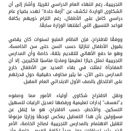
التجريبية، رغم انتهاء العام الدراسي تقريبًا. وأشار إلى أن
الشكاوى الواردة تكشف عن "أزمة حادة" تهدد بضياع عام
دراسي كامل على الأطفال، رغم التزام ذويهم بكافة
قواعد التنسيق التي أعلنتها الوزارة سابقًا.
ووفقًا للاقتراح، فإن النظام المتبع لسنوات كان يقضي
بقبول الأطفال تنازليًا حسب السن حتى سن الخامسة،
وهو ما دفع الأهالي للتقديم بثقة، خاصة وأن المدارس
التجريبية تمثل خيارًا تعليميًا وماديًا مناسبًا للكثيرين. إلا أن
المفاجأة تمثلت في بقاء العديد من الأطفال خارج
المدارس حتى الآن، ما يثير مخاوف حقيقية حول قدرتهم
على الالتحاق بالصف الأول الابتدائي العام المقبل.
ونقل الاقتراح شكاوى أولياء الأمور مما وصفوه
بـ"تعسف" إدارات تعليمية ورفضها تعديل الرغبات لتسهيل
التسكين. والأخطر، حسب الاقتراح، هو ما يُنقل عن
مسؤولين بأن هذا التعطيل يعكس توجهًا وزاريًا مزعومًا
لتقليل الاهتمام بالمدارس التجريبية لصالح الخاصة، الأمر
الذي يثير تساؤلات حول مبدأ تكافؤ الفرص، خاصة وأن