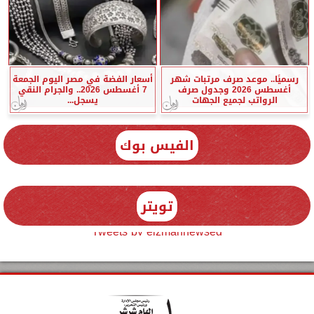
رسميًا.. موعد صرف مرتبات شهر
أسعار الفضة في مصر اليوم الجمعة
أغسطس 2026 وجدول صرف
7 أغسطس 2026.. والجرام النقي
الرواتب لجميع الجهات
يسجل...
الفيس بوك
تويتر
Tweets by elzmannewseg