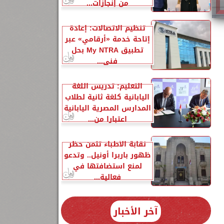
من إنجازات...
تنظيم الاتصالات: إعادة
إتاحة خدمة «أرقامي» عبر
تطبيق My NTRA بحل
فني...
التعليم: تدريس اللغة
اليابانية كلغة ثانية لطلاب
المدارس المصرية اليابانية
اعتبارا من...
نقابة الأطباء تثمن حظر
ظهور باربرا أونيل.. وتدعو
لمنع استضافتها في
فعالية...
آخر الأخبار