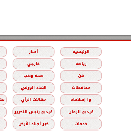
الرئيسية
أخبار
رياضة
خارجي
فن
صحة وطب
محافظات
العدد الورقي
وا إسلاماه
مقالات الرأي
مقا
فيديو الزمان
فيديو رئيس التحرير
خدمات
خير أجناد الأرض