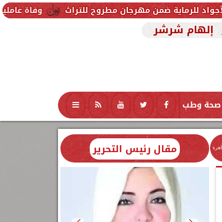
من مهرجان مطروح للتراث
وفاة عاملين متأثرين بإصابته
إلهام شرشر
صحة وطب
تكنولوجيا
منوعات
محافظات
مقال رئيس التحرير
اهرة