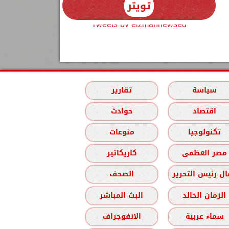
تويتر
Tweets by elzmannewseg
سياسة
تقارير
اقتصاد
حوادث
تكنولوجيا
منوعات
مصر العظمى
كاريكاتير
ل رئيس التحرير
الصحف
الزمان الخالد
البث المباشر
سماء عربية
الانفوجراف