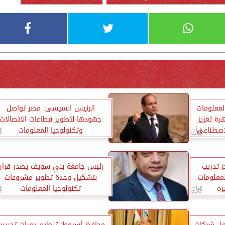
المعلومات
الرئيس السيسى: مصر تواصل
رة تعزيز
جهودها لتطوير قطاعات الاتصالات
لاصطناعي
وتكنولوجيا المعلومات
 تدريب
رئيس جامعة بني سويف يصدر قرارا
لمعلومات
بتشكيل وحدة تطوير مشروعات
ره
تكنولوجيا المعلومات
مل شركات
محافظ أسيوط: تنظيم دورات تدريبي