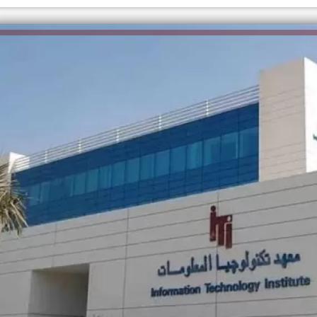
الكاتبة إلهام شرشر تهنئ الرئيس
السيسي بعيد ميلاده وتُشيد بجهوده
إلهام شرشر تكتب: دي مبقتش كورة..
في بناء الدولة
دي سياسة