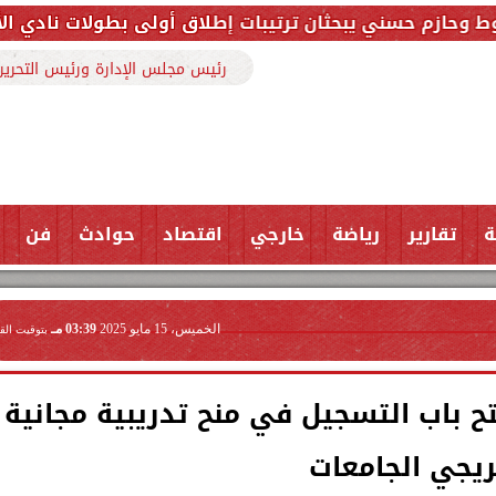
حثان ترتيبات إطلاق أولى بطولات نادي الأجواد للرماية ض
رئيس مجلس الإدارة ورئيس التحرير
ة
تقارير
رياضة
خارجي
اقتصاد
حوادث
فن
الخميس، 15 مايو 2025
03:39 مـ
بتوقيت الق
ح باب التسجيل في منح تدريبية مجانية
ريجي الجامعات