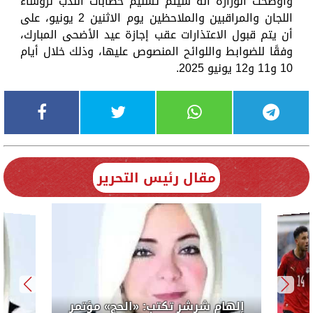
وأوضحت الوزارة أنه سيتم تسليم خطابات الندب لرؤساء
اللجان والمراقبين والملاحظين يوم الاثنين 2 يونيو، على
أن يتم قبول الاعتذارات عقب إجازة عيد الأضحى المبارك،
وفقًا للضوابط واللوائح المنصوص عليها، وذلك خلال أيام
10 و11 و12 يونيو 2025.
مقال رئيس التحرير
إلهام شرشر تكتب: «الحج» مؤتمر