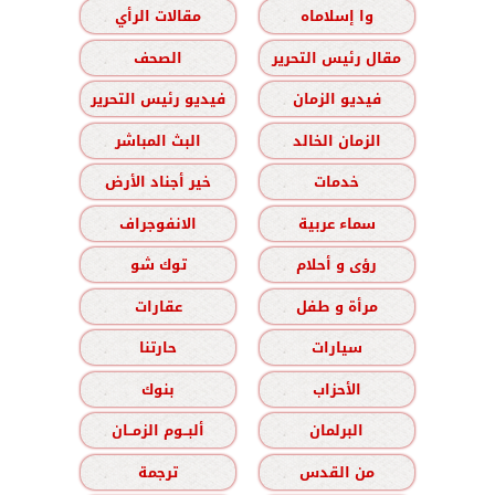
وا إسلاماه
مقالات الرأي
مقال رئيس التحرير
الصحف
فيديو الزمان
فيديو رئيس التحرير
الزمان الخالد
البث المباشر
خدمات
خير أجناد الأرض
سماء عربية
الانفوجراف
رؤى و أحلام
توك شو
مرأة و طفل
عقارات
سيارات
حارتنا
الأحزاب
بنوك
البرلمان
ألبــوم الزمــان
من القدس
ترجمة