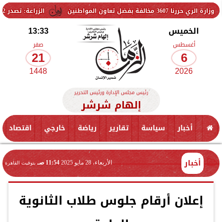
ضل تعاون المواطنين
الزراعة: تصدر 712 ترخيص تشغيل جديد لمشروعات الثروة الحيوانية والداجنة.. وتسجيل 832 مخلوط أعلاف
الخميس
13:33
أغسطس
صفر
21
6
1448
2026
رئيس مجلس الإدارة ورئيس التحرير
إلهام شرشر
أخبار
سياسة
تقارير
رياضة
خارجي
اقتصاد
أخبار
الأربعاء، 28 مايو 2025
11:54 صـ
بتوقيت القاهرة
إعلان أرقام جلوس طلاب الثانوية