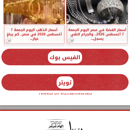
أسعار الفضة في مصر اليوم الجمعة
أسعار الذهب اليوم الجمعة 7
7 أغسطس 2026.. والجرام النقي
أغسطس 2026 في مصر.. كم يبلغ
يسجل...
عيار...
الفيس بوك
تويتر
Tweets by elzmannewseg