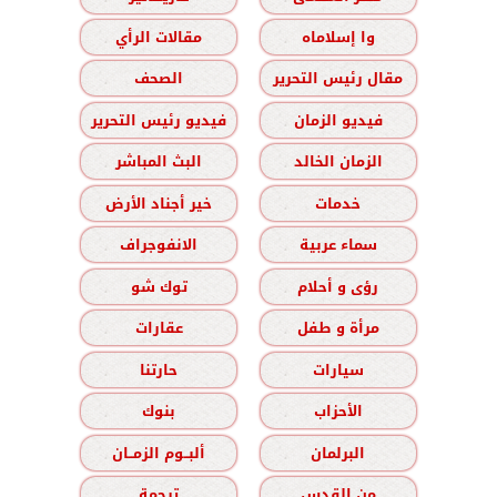
وا إسلاماه
مقالات الرأي
مقال رئيس التحرير
الصحف
فيديو الزمان
فيديو رئيس التحرير
الزمان الخالد
البث المباشر
خدمات
خير أجناد الأرض
سماء عربية
الانفوجراف
رؤى و أحلام
توك شو
مرأة و طفل
عقارات
سيارات
حارتنا
الأحزاب
بنوك
البرلمان
ألبــوم الزمــان
من القدس
ترجمة