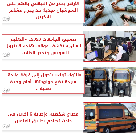
الأزهر يحذر من التباهي بالنعم على
السوشيال ميديا: قد يجرح مشاعر
الآخرين
تنسيق الجامعات 2026.. «التعليم
العالي» تكشف موقف هندسة بترول
السويس وتحذر الطلاب...
«التوك توك» يتحول إلى غرفة ولادة..
سيدة تضع مولودتها أمام وحدة
صحية...
مصرع شخصين وإصابة 6 آخرين في
حادث تصادم بطريق العلمين