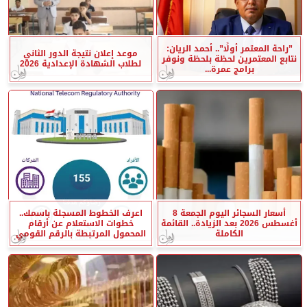
”راحة المعتمر أولًا”.. أحمد الريان:
موعد إعلان نتيجة الدور الثاني
نتابع المعتمرين لحظة بلحظة ونوفر
لطلاب الشهادة الإعدادية 2026
برامج عمرة...
أسعار السجائر اليوم الجمعة 8
اعرف الخطوط المسجلة باسمك..
أغسطس 2026 بعد الزيادة.. القائمة
خطوات الاستعلام عن أرقام
الكاملة
المحمول المرتبطة بالرقم القومي