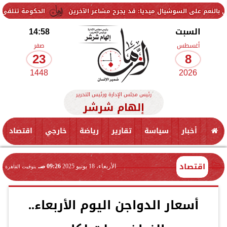
لسوشيال ميديا: قد يجرح مشاعر الآخرين
الحكومة تتلقى 229 ألف شكوى وطلب واستفسار خلال يوليو.. ومدبولي يوجه بسرعة الاستجابة للمواطنين
السبت
14:58
أغسطس
صفر
23
8
1448
2026
رئيس مجلس الإدارة ورئيس التحرير
إلهام شرشر
أخبار
سياسة
تقارير
رياضة
خارجي
اقتصاد
اقتصاد
الأربعاء، 18 يونيو 2025
09:26 صـ
بتوقيت القاهرة
أسعار الدواجن اليوم الأربعاء..