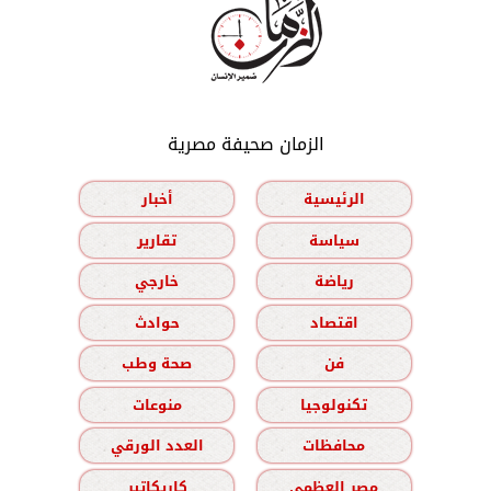
الزمان صحيفة مصرية
الرئيسية
أخبار
سياسة
تقارير
رياضة
خارجي
اقتصاد
حوادث
فن
صحة وطب
تكنولوجيا
منوعات
محافظات
العدد الورقي
مصر العظمى
كاريكاتير