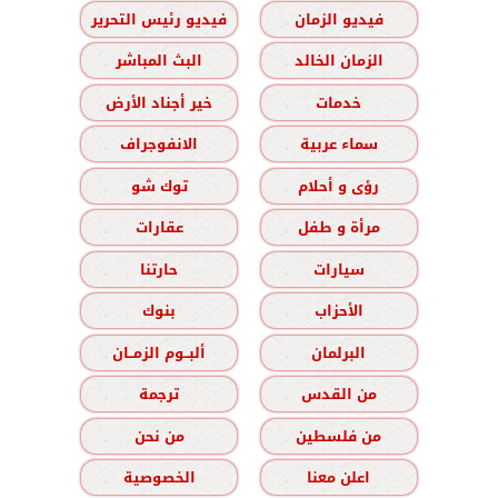
فيديو الزمان
فيديو رئيس التحرير
الزمان الخالد
البث المباشر
خدمات
خير أجناد الأرض
سماء عربية
الانفوجراف
رؤى و أحلام
توك شو
مرأة و طفل
عقارات
سيارات
حارتنا
الأحزاب
بنوك
البرلمان
ألبــوم الزمــان
من القدس
ترجمة
من فلسطين
من نحن
اعلن معنا
الخصوصية