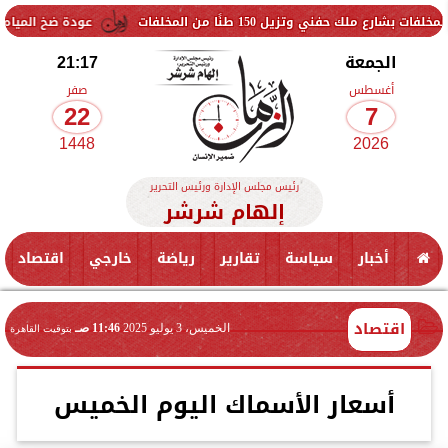
 150 طنًا من المخلفات
عودة ضخ المياه تدريجيًا لمناطق 
الجمعة
21:17
أغسطس
صفر
22
7
1448
2026
رئيس مجلس الإدارة ورئيس التحرير
إلهام شرشر
أخبار
سياسة
تقارير
رياضة
خارجي
اقتصاد
اقتصاد
الخميس، 3 يوليو 2025
11:46 صـ
بتوقيت القاهرة
أسعار الأسماك اليوم الخميس