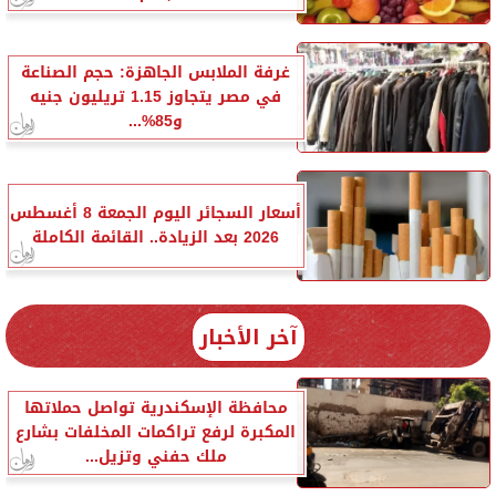
غرفة الملابس الجاهزة: حجم الصناعة
في مصر يتجاوز 1.15 تريليون جنيه
و85%...
أسعار السجائر اليوم الجمعة 8 أغسطس
2026 بعد الزيادة.. القائمة الكاملة
آخر الأخبار
محافظة الإسكندرية تواصل حملاتها
المكبرة لرفع تراكمات المخلفات بشارع
ملك حفني وتزيل...