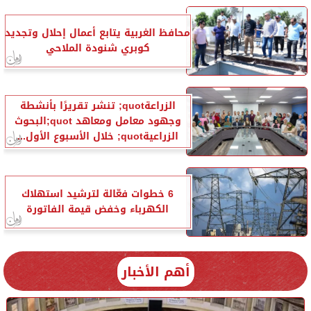
محافظ الغربية يتابع أعمال إحلال وتجديد
كوبري شنودة الملاحي
الزراعةquot; تنشر تقريرًا بأنشطة
وجهود معامل ومعاهد quot;البحوث
الزراعيةquot; خلال الأسبوع الأول...
6 خطوات فعّالة لترشيد استهلاك
الكهرباء وخفض قيمة الفاتورة
أهم الأخبار