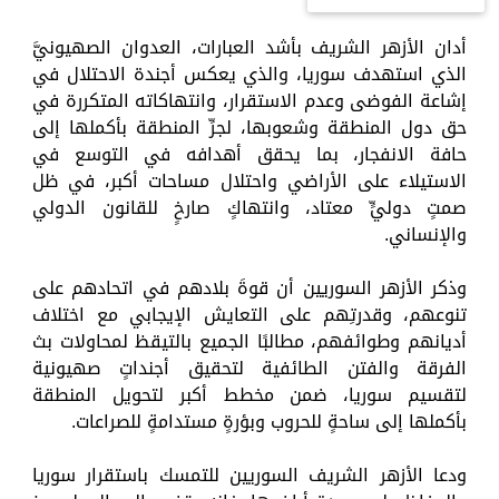
أدان الأزهر الشريف بأشد العبارات، العدوان الصهيونيَّ
الذي استهدف سوريا، والذي يعكس أجندة الاحتلال في
إشاعة الفوضى وعدم الاستقرار، وانتهاكاته المتكررة في
حق دول المنطقة وشعوبها، لجرِّ المنطقة بأكملها إلى
حافة الانفجار، بما يحقق أهدافه في التوسع في
الاستيلاء على الأراضي واحتلال مساحات أكبر، في ظل
صمتٍ دوليٍّ معتاد، وانتهاكٍ صارخٍ للقانون الدولي
والإنساني.
وذكر الأزهر السوريين أن قوةَ بلادهم في اتحادهم على
تنوعهم، وقدرتِهم على التعايش الإيجابي مع اختلاف
أديانهم وطوائفهم، مطالبًا الجميع بالتيقظ لمحاولات بث
الفرقة والفتن الطائفية لتحقيق أجنداتٍ صهيونية
لتقسيم سوريا، ضمن مخطط أكبر لتحويل المنطقة
بأكملها إلى ساحةٍ للحروب وبؤرةٍ مستدامةٍ للصراعات.
ودعا الأزهر الشريف السوريين للتمسك باستقرار سوريا