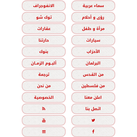
سماء عربية
الانفوجراف
رؤى و أحلام
توك شو
مرأة و طفل
عقارات
سيارات
حارتنا
الأحزاب
بنوك
البرلمان
ألبــوم الزمــان
من القدس
ترجمة
من فلسطين
من نحن
اعلن معنا
الخصوصية
اتصل بنا




