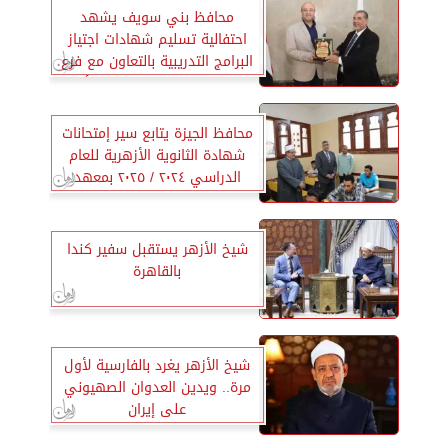
محافظ بني سويف يشهد
احتفالية تسليم شهادات اجتياز
البرامج التدريبية بالتعاون مع فرع
المنظمة العالمية لخريجي الأزهر
الشريف
محافظ الجيزة يتابع سير إمتحانات
شهادة الثانوية الأزهرية للعام
الدراسي ٢٠٢٤ / ٢٠٢٥ بمعهد
كرداسة الازهري بنين
شيخ الأزهر يستقبل سفير كندا
بالقاهرة
شيخ الأزهر يغرد بالفارسية لأول
مرة.. ويدين العدوان الصهيوني
على إيران