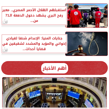
استقبلهم الهلال الأحمر المصري.. معبر
رفح البري يشهد دخول الدفعة الـ71
من...
جنايات المنيا: الإعدام شنقا لقيادي
إخواني والمؤبد والمشدد لشقيقين في
قضايا أحداث...
أهم الأخبار