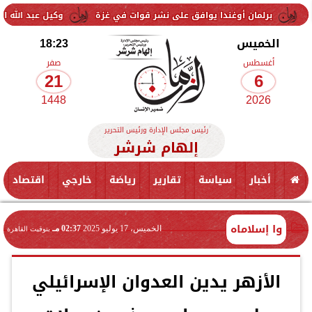
 أوغندا يوافق على نشر قوات في غزة
وكيل عبد الله السعيد: لم يتواصل
الخميس
18:23
أغسطس
صفر
21
6
1448
2026
رئيس مجلس الإدارة ورئيس التحرير
إلهام شرشر
أخبار
سياسة
تقارير
رياضة
خارجي
اقتصاد
وا إسلاماه
الخميس، 17 يوليو 2025
02:37 مـ
بتوقيت القاهرة
الأزهر يدين العدوان الإسرائيلي