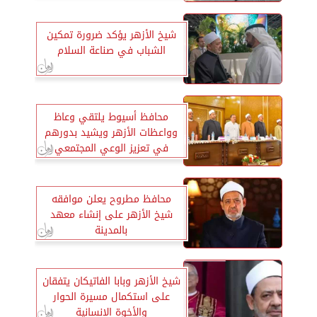
شيخ الأزهر يؤكد ضرورة تمكين
الشباب في صناعة السلام
محافظ أسيوط يلتقي وعاظ
وواعظات الأزهر ويشيد بدورهم
في تعزيز الوعي المجتمعي
محافظ مطروح يعلن موافقه
شيخ الأزهر على إنشاء معهد
بالمدينة
شيخ الأزهر وبابا الفاتيكان يتفقان
على استكمال مسيرة الحوار
والأخوة الإنسانية