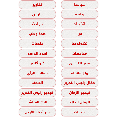
سياسة
تقارير
رياضة
خارجي
اقتصاد
حوادث
فن
صحة وطب
تكنولوجيا
منوعات
محافظات
العدد الورقي
مصر العظمى
كاريكاتير
وا إسلاماه
مقالات الرأي
مقال رئيس التحرير
الصحف
فيديو الزمان
فيديو رئيس التحرير
الزمان الخالد
البث المباشر
خدمات
خير أجناد الأرض