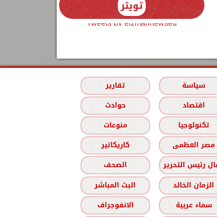
تويتر
Tweets by elzmannewseg
سياسة
تقارير
اقتصاد
حوادث
تكنولوجيا
منوعات
مصر العظمى
كاريكاتير
ل رئيس التحرير
الصحف
الزمان الخالد
البث المباشر
سماء عربية
الانفوجراف