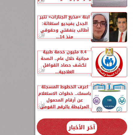
ابنة «مذيع الجنازات» تثير
الجدل بفيديو استغاثة:
أطالب بنفقتي وحقوقي
منذ 14...
8.4 مليون خدمة طبية
مجانية خلال عام.. الصحة
تكشف حصاد القوافل
العلاجية...
اعرف الخطوط المسجلة
باسمك.. خطوات الاستعلام
عن أرقام المحمول
المرتبطة بالرقم القومي
آخر الأخبار