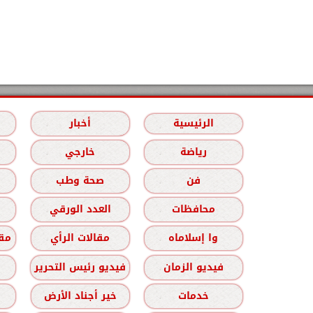
الرئيسية
أخبار
رياضة
خارجي
فن
صحة وطب
محافظات
العدد الورقي
وا إسلاماه
مقالات الرأي
مقا
فيديو الزمان
فيديو رئيس التحرير
خدمات
خير أجناد الأرض