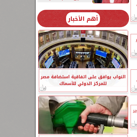
أهم الأخبار
م
النواب يوافق على اتفاقية استضافة مصر
ى ٧٣
للمركز الدولي للأسماك
ير