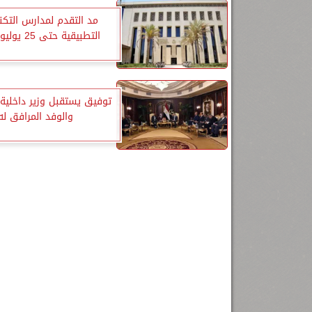
مد التقدم لمدارس التكنو
التطبيقية حتى 25 يوليو الجارى
توفيق يستقبل وزير داخلية ج
والوفد المرافق له