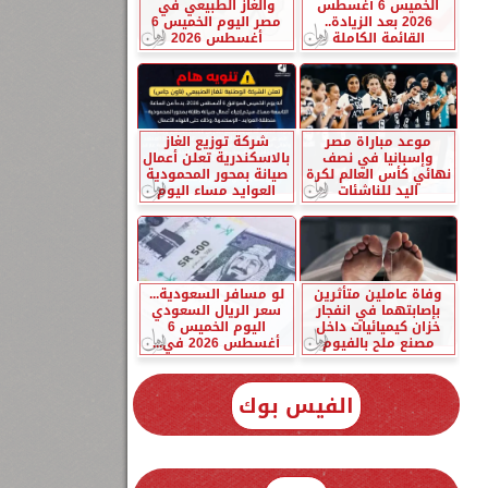
الخميس 6 أغسطس
والغاز الطبيعي في
2026 بعد الزيادة..
مصر اليوم الخميس 6
القائمة الكاملة
أغسطس 2026
موعد مباراة مصر
شركة توزيع الغاز
وإسبانيا في نصف
بالاسكندرية تعلن أعمال
نهائي كأس العالم لكرة
صيانة بمحور المحمودية
اليد للناشئات
العوايد مساء اليوم
وفاة عاملين متأثرين
لو مسافر السعودية...
بإصابتهما في انفجار
سعر الريال السعودي
خزان كيميائيات داخل
اليوم الخميس 6
مصنع ملح بالفيوم
أغسطس 2026 في...
الفيس بوك