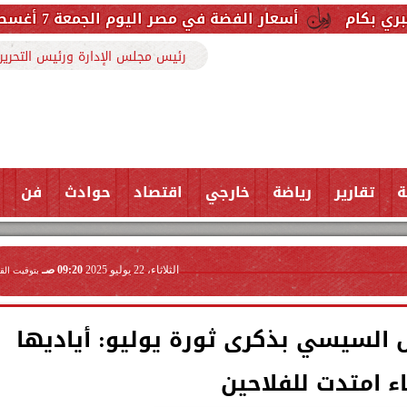
سعار الفضة في مصر اليوم الجمعة 7 أغسطس 2026.. والجرام النقي يسجل هذا الرقم
رئيس مجلس الإدارة ورئيس التحرير
ة
تقارير
رياضة
خارجي
اقتصاد
حوادث
فن
الثلاثاء، 22 يوليو 2025
09:20 صـ
بتوقيت الق
س السيسي بذكرى ثورة يوليو: أياديها
اء امتدت للفلاحين