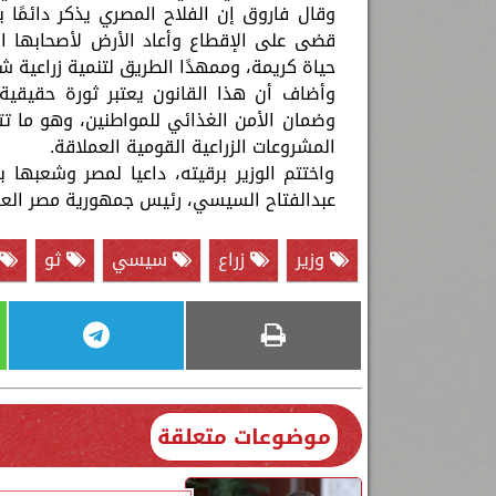
وقال فاروق إن الفلاح المصري يذكر دائمًا بك
قضى على الإقطاع وأعاد الأرض لأصحابها الح
حياة كريمة، وممهدًا الطريق لتنمية زراعية شا
وأضاف أن هذا القانون يعتبر ثورة حقيقية
وضمان الأمن الغذائي للمواطنين، وهو ما 
المشروعات الزراعية القومية العملاقة.
واختتم الوزير برقيته، داعيا لمصر وشعبها 
عبدالفتاح السيسي، رئيس جمهورية مصر العرب
وزير
زراع
سيسي
ثو
موضوعات متعلقة