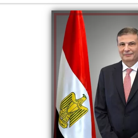
الكاتبة إلهام شرشر تهنئ الرئيس
السيسي بعيد ميلاده وتُشيد بجهوده
إلهام شرشر تكتب: دي مبقتش كورة..
في بناء الدولة
دي سياسة