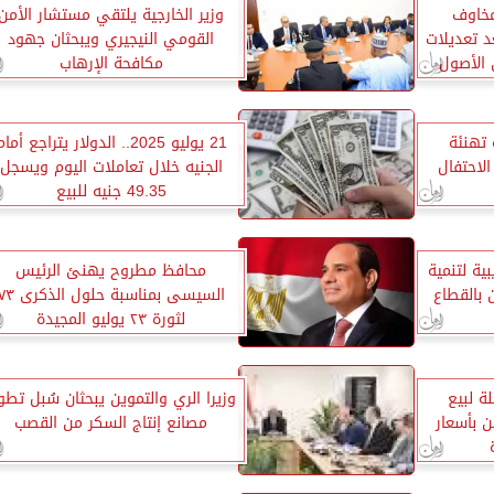
خاوف
وزير الخارجية يلتقي مستشار الأمن
 تعديلات
القومي النيجيري ويبحثان جهود
 الأصول
مكافحة الإرهاب
 تهنئة
21 يوليو 2025.. الدولار يتراجع أما
لاحتفال
الجنيه خلال تعاملات اليوم ويسجل
49.35 جنيه للبيع
ية لتنمية
محافظ مطروح يهنئ الرئيس
 بالقطاع
السيسى بمناسبة حلول الذكر
لثورة ٢٣ يوليو المجيدة
ة لبيع
وزيرا الري والتموين يبحثان سُبل تطو
ن بأسعار
مصانع إنتاج السكر من القصب