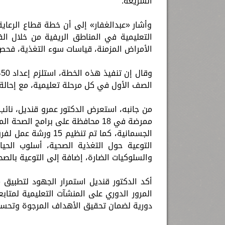
السريعة.
وأشار «عبدالغفار» إلى أن خطة قطاع الرعا
التعليمية في المناطق الريفية من خلال 
الأمراض المزمنة، قياسات سوء التغذية، فحص
الصف الأول في كل مرحلة تعليمية، مع إحالة ا
ممرضة في 18 محافظة على برامج ال
الجسمانية، كما تم ت
التوعية حول التغذية الصحية، أسلوب الحيا
والسلوكيات الضارة، إضافة إلى التوعية بالصح
المرور الدوري على المنشآت التعليمية لمتابع
دورية لضمان تحقيق الأهداف المرجوة وتحسي