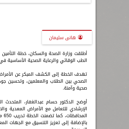
ب: رسائل السيسى
إلهام شرشر تكـــتب: مصـــــر... نبـض
رسالتى لآخر الزمان «محطة الضبعة
اثين من يونيو
الســــلام
النووية»... من الحلم إلى التنفيذ
هانى سليمان
الطب الوقائي والرعاية الصحية الأساسية في 
تهدف الخطة إلى الكشف المبكر عن الأمراض ا
الصحي بين الطلاب والمعلمين، وتحسين جودة 
صحية وآمنة.
أوضح الدكتور حسام عبدالغفار، المتحدث ا
الإرشادي للتعامل مع الأمراض المعدية وال
الم
بالإضافة إلى تعزيز التنسيق مع الجهات المع