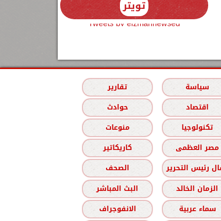
تويتر
Tweets by elzmannewseg
سياسة
تقارير
اقتصاد
حوادث
تكنولوجيا
منوعات
مصر العظمى
كاريكاتير
ل رئيس التحرير
الصحف
الزمان الخالد
البث المباشر
سماء عربية
الانفوجراف