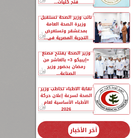
فتح كليات...
نائب وزير الصحة تستقبل
وزيرة الصحة العامة
بمدغشقر وتستعرض
التجربة المصرية في...
وزير الصحة يفتتح مصنع
«إيبيكو 3» بالعاشر من
2
رمضان بحضور وزير
الصناعة...
نقابة الأطباء تخاطب وزير
الصحة لسرعة إعلان حركة
الأطباء الأساسية لعام
2026
آخر الأخبار