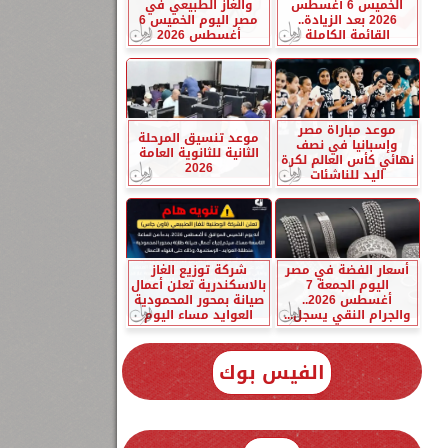
الخميس 6 أغسطس
والغاز الطبيعي في
2026 بعد الزيادة..
مصر اليوم الخميس 6
القائمة الكاملة
أغسطس 2026
موعد مباراة مصر
موعد تنسيق المرحلة
وإسبانيا في نصف
الثانية للثانوية العامة
نهائي كأس العالم لكرة
2026
اليد للناشئات
أسعار الفضة في مصر
شركة توزيع الغاز
اليوم الجمعة 7
بالاسكندرية تعلن أعمال
أغسطس 2026..
صيانة بمحور المحمودية
والجرام النقي يسجل...
العوايد مساء اليوم
الفيس بوك