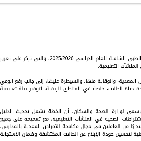
الكاتبة إلهام شرشر تهنئ الرئيس
السيسي بعيد ميلاده وتُشيد بجهوده
إلهام شرشر تكتب: دي مبقتش كورة..
في بناء الدولة
دي سياسة
أطلقت وزارة الصحة والسكان، خطة التأمين الطبي الشاملة للعام الدراسي 2025/2026، والتي تركز على تعزيز
المنشآت التعليمية.
لمعدية، والوقاية منها، والسيطرة عليها، إلى جانب رفع الوعي
حياة الطلاب، خاصة في المناطق الريفية، لتوفير بيئة تعليمية
لرسمي لوزارة الصحة والسكان، أن الخطة تشمل تحديث الدليل
اشتراطات الصحية في المنشآت التعليمية، مع تعميمه على جميع
حافظات، كما تضمنت الخطة تدريب 650 متدربًا من العاملين في مجال مكافحة الأمراض المعدية بالمدارس،
نية لتحسين جودة الإبلاغ عن الحالات المكتشفة وضمان الاستجابة