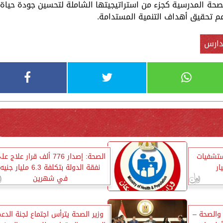
الصحة المدرسية كجزء من استراتيجيتها الشاملة لتحسين جودة حياة
عم تحقيق أهداف التنمية المستدامة.
دارس
ستشفيات
الصحة: إصدار 776 ألف قرار علاج 
ار
نفقة الدولة بتكلفة 6.3 مليار جنيه
في شهرين
 والصحة –
وزير الصحة يترأس اجتماع لجنة الدع