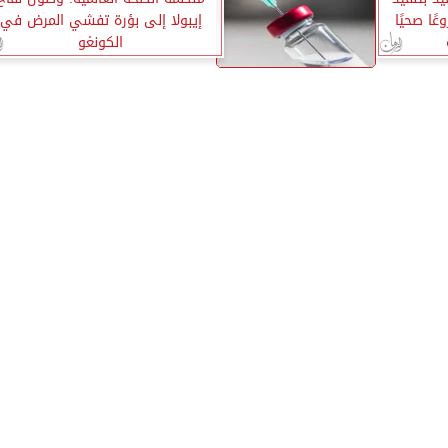
على 37 مشروعًا صحيًا
إيبولا إلى بؤرة تفشي المرض في
الكونغو