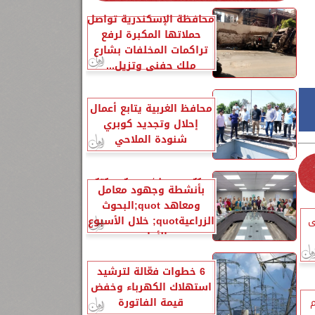
محافظة الإسكندرية تواصل
حملاتها المكبرة لرفع
تراكمات المخلفات بشارع
ملك حفني وتزيل...
محافظ الغربية يتابع أعمال
إحلال وتجديد كوبري
شنودة الملاحي
الزراعةquot; تنشر تقريرًا
بأنشطة وجهود معامل
ومعاهد quot;البحوث
على
الزراعيةquot; خلال الأسبوع
الأول...
6 خطوات فعّالة لترشيد
استهلاك الكهرباء وخفض
م
قيمة الفاتورة