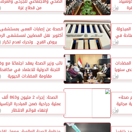
ولمبياد
الصحي والاجتماعي للجرحى والمرض
رة
من قطاع غزة
المبذولة
متاحة في
أكتوبر: نقل المصابين لمستشفى الرم
بروض الفرج.. وتحرك لعدم تكرار
الواقعة
المضادات
نائب وزير الصحة يعقد اجتماعًا مع وف
مليون شخص سنويا
اللجنة الدولية للاعتماد في مكافحة
مقاومة المضادات الحيوية
حملة «100 يوم صحة»
الصحة: إجراء 2 مليون و863 ألف
طبية مجانية
عملية جراحية ضمن المبادرة الرئاسية
لإنهاء قوائم الانتظار
يد بتنفيذ
منظمة الصحة العالمية: وصول لقاح