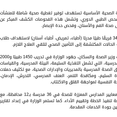
ية الصحية الأساسية تستهدف توفير تغطية صحية شاملة للمنشآت
الفحص الطبي الدوري، وتشمل هذه الفحوصات الكشف المبكر عن
 صحة الفم والأسنان، وفحص حدة الإبصار.
وقال إن تنفيذ هذه الخطة، استلزم إعداد 3450 فريقًا طبيًا مدربًا (أطباء، تمريض، أطباء أسنان) لاستهداف طلاب
لحالات المكتشفة إلى التأمين الصحي لتلقي العلاج اللازم.
من جانبه، استعرض الدكتور عمرو قنديل، نائب وزير الصحة والسكان، جهود الوزارة في تدريب 1450 طبيبًا و000
صحة المدرسية، التي تشمل التغذية السليمة، البيئة المدرسية، والقياسات
نظيم 15 ورشة عمل لفرق الصحة المدرسية بالمديريات والإدارات الصحية، مع تكثيف حملات
ة السليم، ومكافحة التنمر، العنف المدرسي، التحرش، الإدمان،
ة النفسية لمواجهة القلق والاكتئاب.
أكد الدكتور قنديل استمرار الجهود لتطبيق معايير المدارس المعززة للصحة في 36 مدرسة بـ12 محافظة، مع
ة تنفيذ الخطة وتقييم الأداء. كما تستمر الوزارة في إعداد تقارير
ن جودة الخدمات المقدمة.