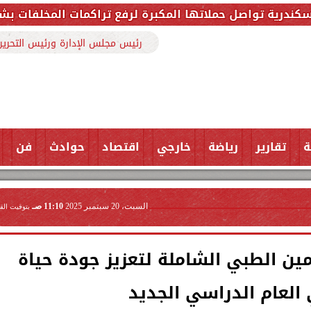
 المكبرة لرفع تراكمات المخلفات بشارع ملك حفني وتزيل 150 طنًا من ال
رئيس مجلس الإدارة ورئيس التحرير
ة
تقارير
رياضة
خارجي
اقتصاد
حوادث
فن
السبت، 20 سبتمبر 2025
11:10 صـ
بتوقيت الق
ين الطبي الشاملة لتعزيز جودة حياة
العام الدراسي الجديد