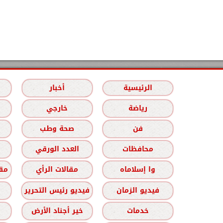
الرئيسية
أخبار
رياضة
خارجي
فن
صحة وطب
محافظات
العدد الورقي
وا إسلاماه
مقالات الرأي
مقا
فيديو الزمان
فيديو رئيس التحرير
خدمات
خير أجناد الأرض