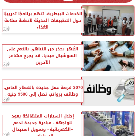
الخدمات البيطرية: تنظم برنامجًا تدريبيًا
حول التطبيقات الحديثة لأنظمة سلامة
الغذاء
الأزهر يحذر من التباهي بالنعم على
السوشيال ميديا: قد يجرح مشاعر
الآخرين
3070 فرصة عمل جديدة بالقطاع الخاص..
وظائف برواتب تصل إلى 9500 جنيه
إحلال السيارات المتهالكة يعود
للواجهة.. مبادرة جديدة لدعم
«الكهربائية» وتمويل استبدال