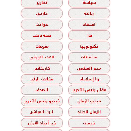
سياسة
تقارير
رياضة
خارجي
اقتصاد
حوادث
فن
صحة وطب
تكنولوجيا
منوعات
محافظات
العدد الورقي
مصر العظمى
كاريكاتير
وا إسلاماه
مقالات الرأي
مقال رئيس التحرير
الصحف
فيديو الزمان
فيديو رئيس التحرير
الزمان الخالد
البث المباشر
خدمات
خير أجناد الأرض