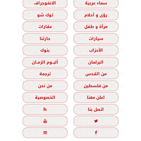
سماء عربية
الانفوجراف
رؤى و أحلام
توك شو
مرأة و طفل
عقارات
سيارات
حارتنا
الأحزاب
بنوك
البرلمان
ألبــوم الزمــان
من القدس
ترجمة
من فلسطين
من نحن
اعلن معنا
الخصوصية
اتصل بنا




