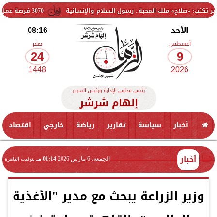
ملك المحبة.. رسول السلام والإنسانية
3070 فرصة عمل جديدة بالقطاع الخاص.. وظائف برواتب تصل إلى 9500 جنيه
الأحد
08:16
أغسطس
صفر
24
9
1448
2026
رئيس مجلس الإدارة ورئيس التحرير
إلهام شرشر
أخبار
سياسة
تقارير
رياضة
خارجي
اقتصاد
أخبار
الجمعة، 6 مارس 2026
01:14 مـ
بتوقيت القاهرة
وزير الزراعة يبحث مع مدير "الأغذية