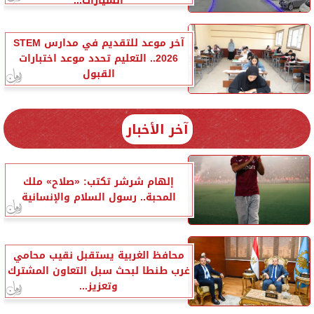
السيارات...
آخر موعد للتقديم في مدارس STEM
2026.. التعليم تحدد موعد اختبارات
القبول
آخر الأخبار
إلهام شرشر تكتب: «صلاح» ملك
المحبة.. رسول السلام والإنسانية
محافظ الغربية يستقبل نقيب محامي
غرب طنطا لبحث سبل التعاون المشترك
وتعزيز...