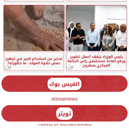
رئيس الوزراء يتفقد أعمال تطوير
تحذير من استخدام الجير في تجهيز
ورفع كفاءة مستشفى رأس الحكمة
حمص حلاوة المولد.. ما خطورته؟
المركزي بمطروح
الفيس بوك
elzmannews
تويتر
Tweets by elzmannewseg