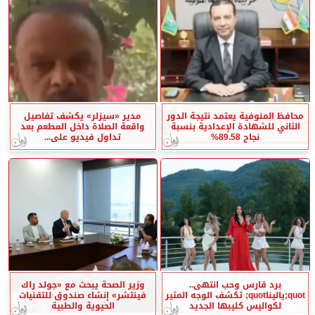
محافظ المنوفية يعتمد نتيجة الدور
مدير «سيزلر» يكشف تفاصيل
الثاني للشهادة الإعدادية بنسبة
واقعة الصلاة داخل المطعم بعد
نجاح 89.58%
تداول فيديو على...
برد قارس وحب انتهى..
وزير الصحة يبحث مع «جولد راك
quot;ياليناquot; تكشف الوجه المثير
فينتشر» إنشاء صندوق للتقنيات
لكواليس كليبها الجديد
الحيوية والطبية