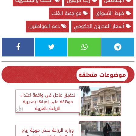
البطاطس
زيت الزيتون
الكحك والبسكويت
ضبط الأسواق
مواجهة الغلاء
أسعار المخزون الحكومي
دعم المواطنين.
موضوعات متعلقة
تحقيق عاجل في واقعة اعتداء
موظفة على زميلها بمديرية
الزراعة بالغربية
وزارة الزراعة تحذر: موجة رياح