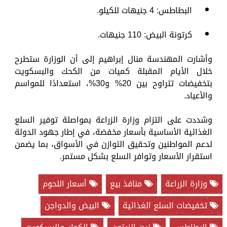
البطاطس: 4 جنيهات للكيلو.
كرتونة البيض: 110 جنيهات.
وأشارت المهندسة منال إبراهيم إلى أن الوزارة ستطرح
خلال الأيام المقبلة كميات من الكحك والبسكويت
بتخفيضات تتراوح بين 20% و30%، استعدادًا للمواسم
والأعياد.
وشددت على التزام وزارة الزراعة بمواصلة توفير السلع
الغذائية الأساسية بأسعار مخفضة، في إطار جهود الدولة
لدعم المواطنين وتحقيق التوازن في الأسواق، بما يضمن
استقرار الأسعار وتوافر السلع بشكل مستمر.
وزارة الزراعة
منافذ بيع
أسعار اللحوم
تخفيضات السلع الغذائية
البيض والدواجن