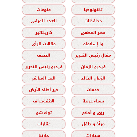
تكنولوجيا
منوعات
محافظات
العدد الورقي
مصر العظمى
كاريكاتير
وا إسلاماه
مقالات الرأي
مقال رئيس التحرير
الصحف
فيديو الزمان
فيديو رئيس التحرير
الزمان الخالد
البث المباشر
خدمات
خير أجناد الأرض
سماء عربية
الانفوجراف
رؤى و أحلام
توك شو
مرأة و طفل
عقارات
سيارات
حارتنا