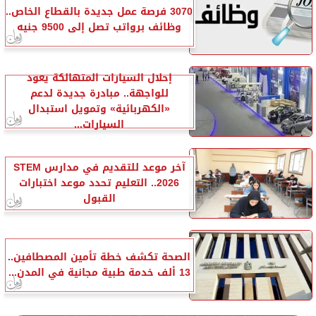
3070 فرصة عمل جديدة بالقطاع الخاص..
وظائف برواتب تصل إلى 9500 جنيه
إحلال السيارات المتهالكة يعود
للواجهة.. مبادرة جديدة لدعم
«الكهربائية» وتمويل استبدال
السيارات...
آخر موعد للتقديم في مدارس STEM
2026.. التعليم تحدد موعد اختبارات
القبول
الصحة تكشف خطة تأمين المصطافين..
13 ألف خدمة طبية مجانية في المدن...