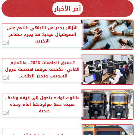
آخر الأخبار
الأزهر يحذر من التباهي بالنعم على
السوشيال ميديا: قد يجرح مشاعر
الآخرين
تنسيق الجامعات 2026.. «التعليم
العالي» تكشف موقف هندسة بترول
السويس وتحذر الطلاب...
«التوك توك» يتحول إلى غرفة ولادة..
سيدة تضع مولودتها أمام وحدة
صحية...