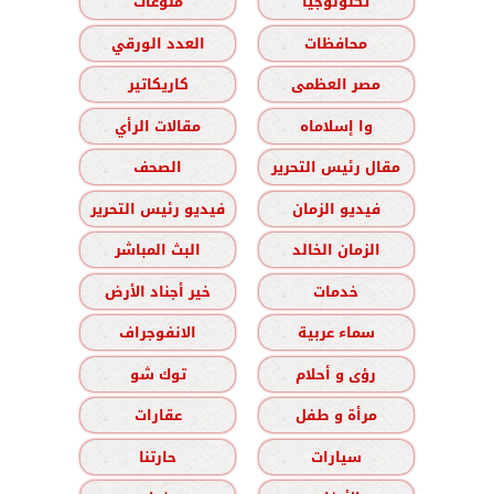
تكنولوجيا
منوعات
محافظات
العدد الورقي
مصر العظمى
كاريكاتير
وا إسلاماه
مقالات الرأي
مقال رئيس التحرير
الصحف
فيديو الزمان
فيديو رئيس التحرير
الزمان الخالد
البث المباشر
خدمات
خير أجناد الأرض
سماء عربية
الانفوجراف
رؤى و أحلام
توك شو
مرأة و طفل
عقارات
سيارات
حارتنا