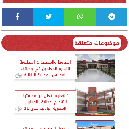
موضوعات متعلقة
الشروط والمستندات المطلوبة
لتقديم المعلمين في وظائف
المدارس المصرية اليابانية
”التعليم” تعلن عن مد فترة
التقديم لوظائف المدارس
المصرية اليابانية حتى 11
أغسطس