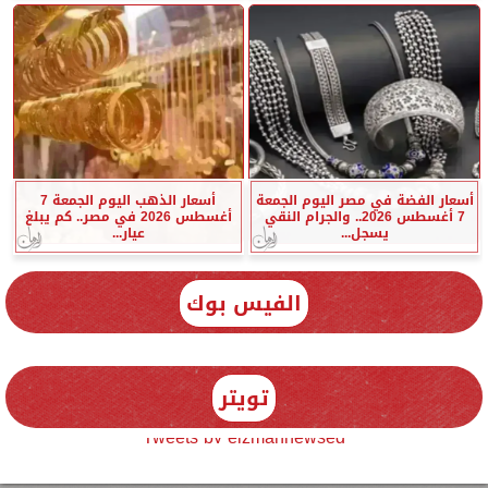
أسعار الفضة في مصر اليوم الجمعة
أسعار الذهب اليوم الجمعة 7
7 أغسطس 2026.. والجرام النقي
أغسطس 2026 في مصر.. كم يبلغ
يسجل...
عيار...
الفيس بوك
تويتر
Tweets by elzmannewseg