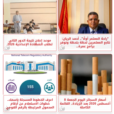
”راحة المعتمر أولًا”.. أحمد الريان:
موعد إعلان نتيجة الدور الثاني
نتابع المعتمرين لحظة بلحظة ونوفر
لطلاب الشهادة الإعدادية 2026
برامج عمرة...
أسعار السجائر اليوم الجمعة 8
اعرف الخطوط المسجلة باسمك..
أغسطس 2026 بعد الزيادة.. القائمة
خطوات الاستعلام عن أرقام
الكاملة
المحمول المرتبطة بالرقم القومي