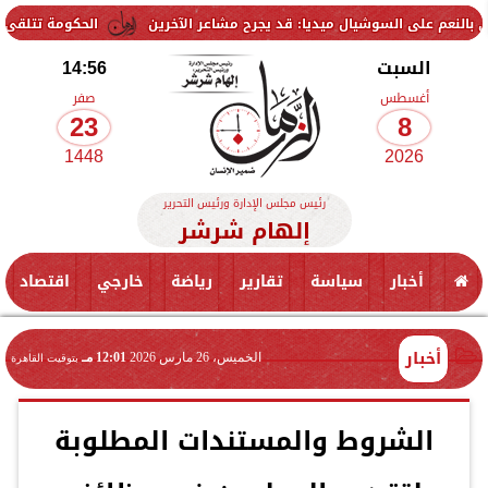
لسوشيال ميديا: قد يجرح مشاعر الآخرين
الحكومة تتلقى 229 ألف شكوى وطلب واستفسار خلال يوليو.. ومدبولي يوجه بسرعة الاستجابة للمواطنين
السبت
14:56
أغسطس
صفر
23
8
1448
2026
رئيس مجلس الإدارة ورئيس التحرير
إلهام شرشر
أخبار
سياسة
تقارير
رياضة
خارجي
اقتصاد
أخبار
الخميس، 26 مارس 2026
12:01 مـ
بتوقيت القاهرة
الشروط والمستندات المطلوبة