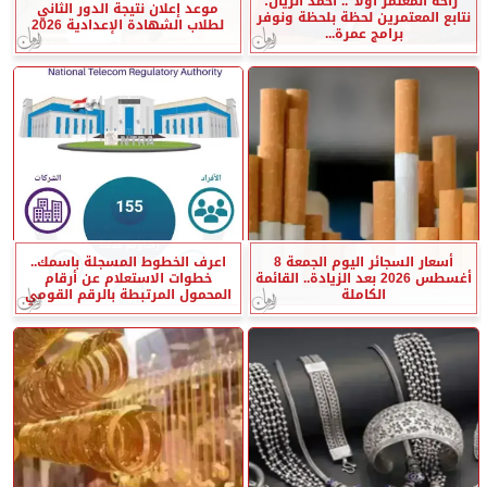
”راحة المعتمر أولًا”.. أحمد الريان:
موعد إعلان نتيجة الدور الثاني
نتابع المعتمرين لحظة بلحظة ونوفر
لطلاب الشهادة الإعدادية 2026
برامج عمرة...
أسعار السجائر اليوم الجمعة 8
اعرف الخطوط المسجلة باسمك..
أغسطس 2026 بعد الزيادة.. القائمة
خطوات الاستعلام عن أرقام
الكاملة
المحمول المرتبطة بالرقم القومي