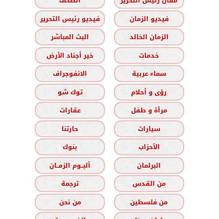
مقال رئيس التحرير
الصحف
فيديو الزمان
فيديو رئيس التحرير
الزمان الخالد
البث المباشر
خدمات
خير أجناد الأرض
سماء عربية
الانفوجراف
رؤى و أحلام
توك شو
مرأة و طفل
عقارات
سيارات
حارتنا
الأحزاب
بنوك
البرلمان
ألبــوم الزمــان
من القدس
ترجمة
من فلسطين
من نحن