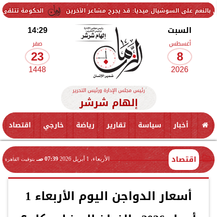
ى السوشيال ميديا: قد يجرح مشاعر الآخرين
الحكومة تتلقى 229 ألف شكوى وطلب واستفسار خلال يوليو.. ومدبولي يوجه بسرعة الاستجابة للمواطنين
السبت
14:29
أغسطس
صفر
23
8
1448
2026
رئيس مجلس الإدارة ورئيس التحرير
إلهام شرشر
أخبار
سياسة
تقارير
رياضة
خارجي
اقتصاد
اقتصاد
الأربعاء، 1 أبريل 2026
07:39 صـ
بتوقيت القاهرة
أسعار الدواجن اليوم الأربعاء 1