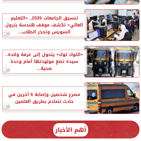
تنسيق الجامعات 2026.. «التعليم
العالي» تكشف موقف هندسة بترول
السويس وتحذر الطلاب...
«التوك توك» يتحول إلى غرفة ولادة..
سيدة تضع مولودتها أمام وحدة
صحية...
مصرع شخصين وإصابة 6 آخرين في
حادث تصادم بطريق العلمين
أهم الأخبار