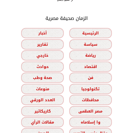
الزمان صحيفة مصرية
الرئيسية
أخبار
سياسة
تقارير
رياضة
خارجي
اقتصاد
حوادث
فن
صحة وطب
تكنولوجيا
منوعات
محافظات
العدد الورقي
مصر العظمى
كاريكاتير
وا إسلاماه
مقالات الرأي