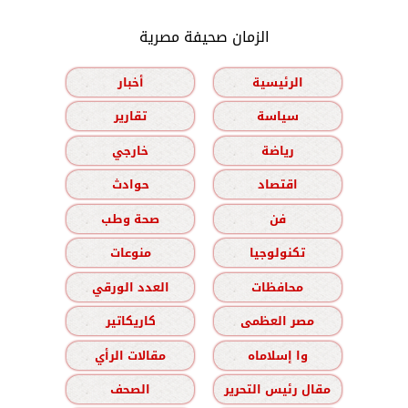
الزمان صحيفة مصرية
الرئيسية
أخبار
سياسة
تقارير
رياضة
خارجي
اقتصاد
حوادث
فن
صحة وطب
تكنولوجيا
منوعات
محافظات
العدد الورقي
مصر العظمى
كاريكاتير
وا إسلاماه
مقالات الرأي
مقال رئيس التحرير
الصحف