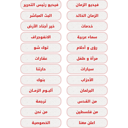
فيديو الزمان
فيديو رئيس التحرير
الزمان الخالد
البث المباشر
خدمات
خير أجناد الأرض
سماء عربية
الانفوجراف
رؤى و أحلام
توك شو
مرأة و طفل
عقارات
سيارات
حارتنا
الأحزاب
بنوك
البرلمان
ألبــوم الزمــان
من القدس
ترجمة
من فلسطين
من نحن
اعلن معنا
الخصوصية