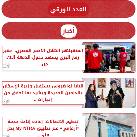
العدد الورقي
أخبار
استقبلهم الهلال الأحمر المصري.. معبر
رفح البري يشهد دخول الدفعة الـ71
من...
البابا تواضروس يستقبل وزيرة الإسكان
بالعلمين الجديدة ويشيد بما تحقق من
إنجازات...
تنظيم الاتصالات: إعادة إتاحة خدمة
«أرقامي» عبر تطبيق My NTRA بحل
فني...