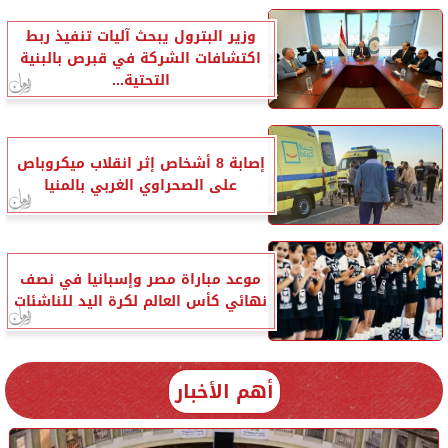
وزير البترول يبحث آليات تنفيذ ربط
اكتشافات الشركة في قبرص بالبنية
التحتية...
إصابة 8 أشخاص إثر انقلاب ميكروباص
على الصحراوي الغربي بالمنيا
موعد مباراة مصر وإسبانيا في نصف
نهائي كأس العالم لكرة اليد للناشئات
أهم الأخبار