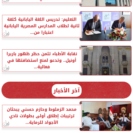
التعليم: تدريس اللغة اليابانية كلغة
ثانية لطلاب المدارس المصرية اليابانية
اعتبارا من...
نقابة الأطباء تثمن حظر ظهور باربرا
أونيل.. وتدعو لمنع استضافتها في
فعالية...
آخر الأخبار
محمد الزملوط وحازم حسني يبحثان
ترتيبات إطلاق أولى بطولات نادي
الأجواد للرماية...