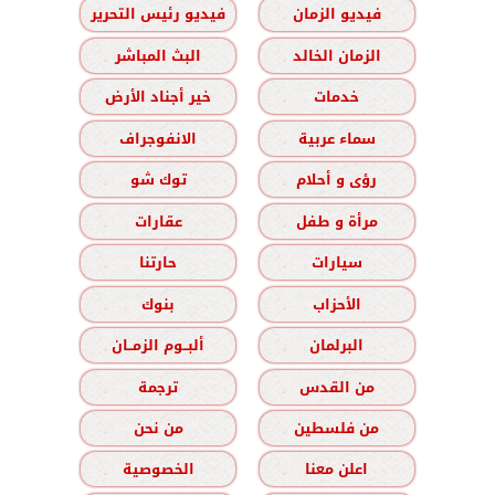
فيديو الزمان
فيديو رئيس التحرير
الزمان الخالد
البث المباشر
خدمات
خير أجناد الأرض
سماء عربية
الانفوجراف
رؤى و أحلام
توك شو
مرأة و طفل
عقارات
سيارات
حارتنا
الأحزاب
بنوك
البرلمان
ألبــوم الزمــان
من القدس
ترجمة
من فلسطين
من نحن
اعلن معنا
الخصوصية