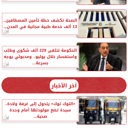
الصحة تكشف خطة تأمين المصطافين..
13 ألف خدمة طبية مجانية في المدن...
الحكومة تتلقى 229 ألف شكوى وطلب
واستفسار خلال يوليو.. ومدبولي يوجه
بسرعة...
آخر الأخبار
«التوك توك» يتحول إلى غرفة ولادة..
سيدة تضع مولودتها أمام وحدة
صحية...