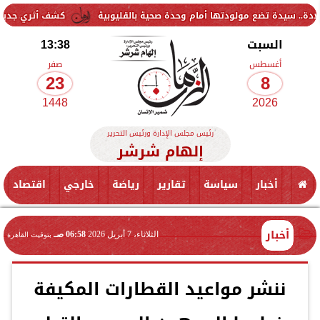
لودتها أمام وحدة صحية بالقليوبية
كشف أثري جديد بالدقهلية.. جبانة 
السبت
13:38
أغسطس
صفر
23
8
1448
2026
رئيس مجلس الإدارة ورئيس التحرير
إلهام شرشر
أخبار
سياسة
تقارير
رياضة
خارجي
اقتصاد
أخبار
الثلاثاء، 7 أبريل 2026
06:58 صـ
بتوقيت القاهرة
ننشر مواعيد القطارات المكيفة