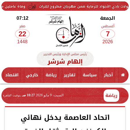
اد للرماية ضمن مهرجان مطروح للتراث
وفاة عاملين متأثرين بإصابتهما ف
الجمعة
07:12
أغسطس
صفر
22
7
1448
2026
رئيس مجلس الإدارة ورئيس التحرير
إلهام شرشر
أخبار
سياسة
تقارير
رياضة
خارجي
اقتصاد
رياضة
السبت، 9 مايو 2026
10:27 صـ
بتوقيت القاهرة
اتحاد العاصمة يدخل نهائي