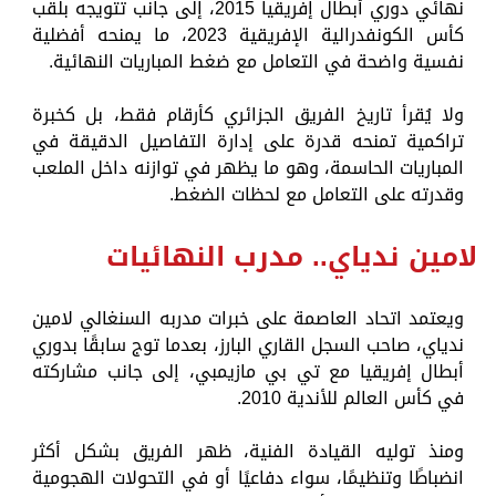
نهائي دوري أبطال إفريقيا 2015، إلى جانب تتويجه بلقب
كأس الكونفدرالية الإفريقية 2023، ما يمنحه أفضلية
نفسية واضحة في التعامل مع ضغط المباريات النهائية.
ولا يُقرأ تاريخ الفريق الجزائري كأرقام فقط، بل كخبرة
تراكمية تمنحه قدرة على إدارة التفاصيل الدقيقة في
المباريات الحاسمة، وهو ما يظهر في توازنه داخل الملعب
وقدرته على التعامل مع لحظات الضغط.
لامين ندياي.. مدرب النهائيات
ويعتمد اتحاد العاصمة على خبرات مدربه السنغالي لامين
ندياي، صاحب السجل القاري البارز، بعدما توج سابقًا بدوري
أبطال إفريقيا مع تي بي مازيمبي، إلى جانب مشاركته
في كأس العالم للأندية 2010.
ومنذ توليه القيادة الفنية، ظهر الفريق بشكل أكثر
انضباطًا وتنظيمًا، سواء دفاعيًا أو في التحولات الهجومية