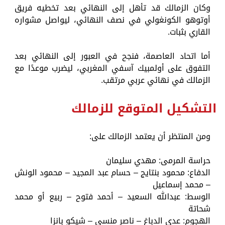
وكان الزمالك قد تأهل إلى النهائي بعد تخطيه فريق
أوتوهو الكونغولي في نصف النهائي، ليواصل مشواره
القاري بثبات.
أما اتحاد العاصمة، فنجح في العبور إلى النهائي بعد
التفوق على أولمبيك آسفي المغربي، ليضرب موعدًا مع
الزمالك في نهائي عربي مرتقب.
التشكيل المتوقع للزمالك
ومن المنتظر أن يعتمد الزمالك على:
حراسة المرمى: مهدي سليمان
الدفاع: محمود بنتايج – حسام عبد المجيد – محمود الونش
– محمد إسماعيل
الوسط: عبدالله السعيد – أحمد فتوح – ربيع أو محمد
شحاتة
الهجوم: عدي الدباغ – ناصر منسي – شيكو بانزا