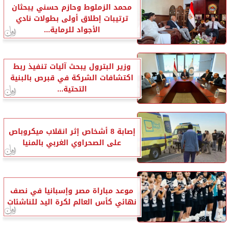
محمد الزملوط وحازم حسني يبحثان
ترتيبات إطلاق أولى بطولات نادي
الأجواد للرماية...
وزير البترول يبحث آليات تنفيذ ربط
اكتشافات الشركة في قبرص بالبنية
التحتية...
إصابة 8 أشخاص إثر انقلاب ميكروباص
على الصحراوي الغربي بالمنيا
موعد مباراة مصر وإسبانيا في نصف
نهائي كأس العالم لكرة اليد للناشئات