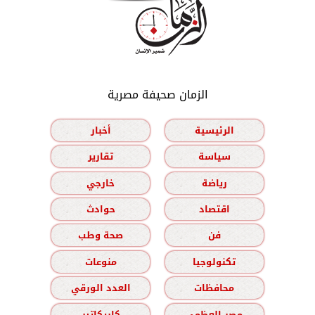
الزمان صحيفة مصرية
الرئيسية
أخبار
سياسة
تقارير
رياضة
خارجي
اقتصاد
حوادث
فن
صحة وطب
تكنولوجيا
منوعات
محافظات
العدد الورقي
مصر العظمى
كاريكاتير