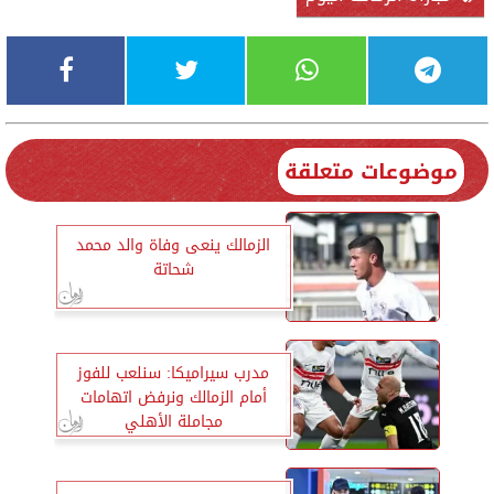
موضوعات متعلقة
الزمالك ينعى وفاة والد محمد
شحاتة
مدرب سيراميكا: سنلعب للفوز
أمام الزمالك ونرفض اتهامات
مجاملة الأهلي