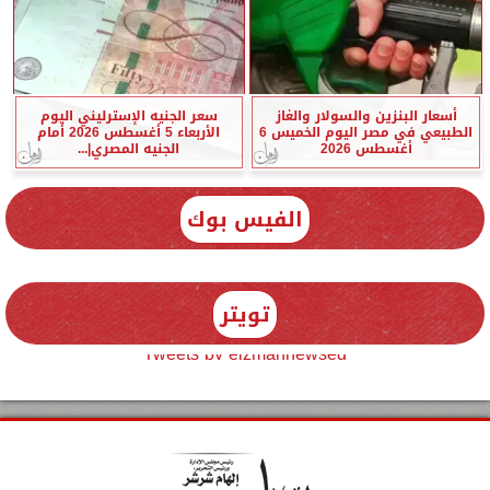
أسعار البنزين والسولار والغاز
سعر الجنيه الإسترليني اليوم
الطبيعي في مصر اليوم الخميس 6
الأربعاء 5 أغسطس 2026 أمام
أغسطس 2026
الجنيه المصري|...
الفيس بوك
تويتر
Tweets by elzmannewseg