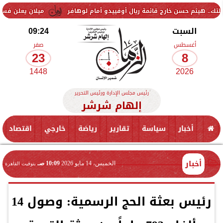
خارج قائمة ريال أوفييدو أمام لوهافر
ميلان يعلن فسخ عقد إسماعيل بن 
السبت
09:24
أغسطس
صفر
23
8
1448
2026
رئيس مجلس الإدارة ورئيس التحرير
إلهام شرشر
أخبار
سياسة
تقارير
رياضة
خارجي
اقتصاد
أخبار
الخميس، 14 مايو 2026
10:09 صـ
بتوقيت القاهرة
رئيس بعثة الحج الرسمية: وصول 14