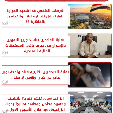
الأرصاد: الطقس غدا شديد الحرارة
نهارا مائل للحرارة ليلا.. والعظمى
بالقاهرة 36
نقابة الفلاحين تناشد وزير التموين
بالإسراع في صرف باقي المستحقات
المالية المتأخرة...
نقابة الصحفيين: كارنيه فتاة واقعة أوبر
صادر عن كيان وهمي لا صلة...
الزراعةquot; تنشر تقريرًا بأنشطة
وجهود معامل ومعاهد quot;البحوث
الزراعيةquot; خلال الأسبوع الأول...