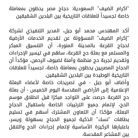
"اكرام الضيف" السعودية: حجاج مصر يحظون بمعاملة
خاصة تجسيداً للعلاقات التاريخية بين البلدين الشقيقين
أكد المهندس محمد أبو جبل، المدير التنفيذي لشركة
"إكرام الضيف" المسؤولة عن تقديم الخدمات الأرضية
لحجاج القرعة بالمدينة المنورة، أن التنسيق المبكر
والمستمر مع بعثة حج القرعة، ساهم في تيسير الإجراءات
وتقديم تجربة حج منظمة وآمنة لضيوف الرحمن، مؤكداً أن
الحجاج المصريين يحظون بمعاملة خاصة، تجسيداً للعلاقات
التاريخية الوطيدة بين البلدين الشقيقين.
وأضاف أبو جبل - في تصريحات خاصة لأعضاء البعثة
الإعلامية إلى الأراضي المقدسة اليوم الخميس - أن بعثة
حج القرعة حرصت على التواجد مبكرًا قبل انطلاق موسم
الحج، لإتمام جميع الترتيبات الخاصة باستقبال الحجاج
البعثة، مؤكدًا أن التعاون المشترك أسهم في تسليم
بطاقات "نسك" الذكية لجميع الحجاج بسهولة ويسر،
باعتبارها الركيزة الأساسية لإتمام إجراءات الحج والتنقل
بين المشاعر المقدسة.