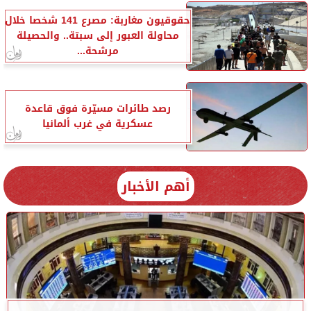
حقوقيون مغاربة: مصرع 141 شخصا خلال
محاولة العبور إلى سبتة.. والحصيلة
مرشحة...
رصد طائرات مسيّرة فوق قاعدة
عسكرية في غرب ألمانيا
أهم الأخبار