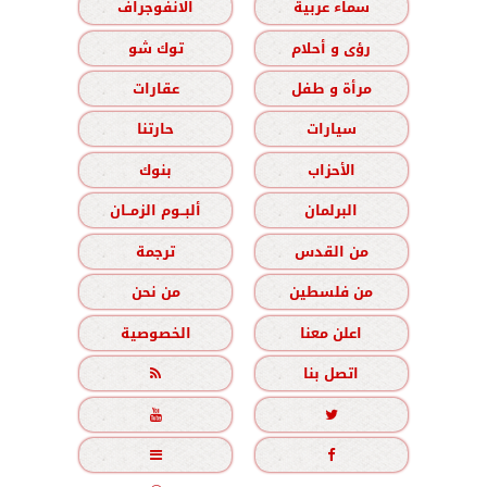
سماء عربية
الانفوجراف
رؤى و أحلام
توك شو
مرأة و طفل
عقارات
سيارات
حارتنا
الأحزاب
بنوك
البرلمان
ألبــوم الزمــان
من القدس
ترجمة
من فلسطين
من نحن
اعلن معنا
الخصوصية
اتصل بنا




