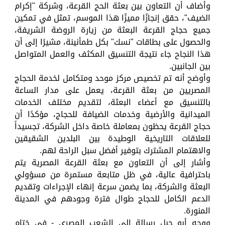
وأضاف أن التعاون بين بعثة الحج القرعة، وشركة "إكرام
الضيف"، حقق إنجازًا مميزًا هذا الموسم، تمثل في تمكين
جميع حجاج القرعة البعثة من زيارة الروضة الشريفة،
والحصول على بطاقات "نسك" بكل طمأنينة، مشيرًا إلى أن
هذا النجاح جاء نتيجة التنسيق المكثف والعمل المتواصل
بين الجانبين.
وأوضح أنه تم تخصيص مركز موحد ومتكامل لخدمة الحجاج
المصريين من بعثة القرعة، يعمل على مدار الساعة
بالتنسيق مع أعضاء البعثة، لتقديم مختلف الخدمات
الميدانية والأرضية وخدمات الضيافة للحجاج، مؤكدًا أن
حجاج القرعة يحظون بمعاملة خاصة داخل الشركة، تجسيداً
للعلاقات التاريخية الوطيدة بين البلدين الشقيقين
والاهتمام المشترك بتوفير أفضل سبل الراحة لهم.
وأشار إلى أن التعاون مع بعثة القرعة المصرية يتم
باحترافية عالية، في ظل متابعة مستمرة من مسؤولي
البعثة والشركة، بما يضمن سرعة إنهاء الإجراءات وتقديم
الدعم الكامل للحجاج طوال فترة وجودهم في المدينة
المنورة.
ووجه أبو جبل رسالة إلى الشعب المصري - في ختام