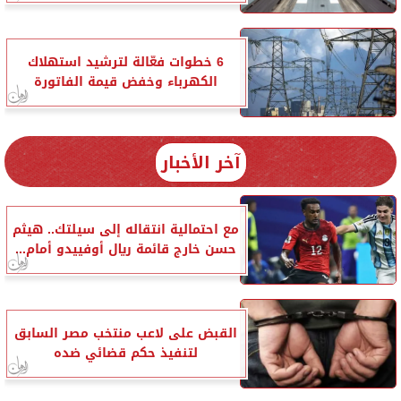
6 خطوات فعّالة لترشيد استهلاك
الكهرباء وخفض قيمة الفاتورة
آخر الأخبار
مع احتمالية انتقاله إلى سيلتك.. هيثم
حسن خارج قائمة ريال أوفييدو أمام...
القبض على لاعب منتخب مصر السابق
لتنفيذ حكم قضائي ضده