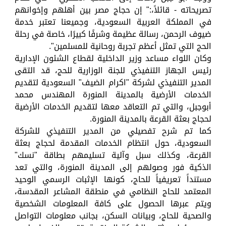
تصريحاته - قائلاً،:" إن حجاج مصر بين أهلهم وإخوانهم
في المملكة العربية السعودية، وجميعنا تعتبر خدمة
ضيوف الرحمن، رسالة عظيمة وشرفًا كبيرًا، خاصة في رحلة
الحج التي تمثل أعظم تجربة روحانية للمسلمين".
وكان اللواء مساعد وزير الداخلية لقطاع الشئون الإدارية
رئيس الجهاز التنفيذي للجنة الوزارية للحج، قد التقى
المدير التنفيذي لشركة "اكرام الضيف" السعودية لتقديم
الخدمات الأرضية بالمدينة المنورة المهندس محمد
أبوجبل، والتي تم التعاقد معها لتقديم الخدمات الأرضية
لحجاج بعثة القرعة بالمدينة المنورة.
كما تم شرح تفصيلي من المدير التنفيذي للشركة
السعودية، حول انتظام الخدمات المقدمة لحجاج بعثة
القرعة، وكذلك سبل وآلية تسليمهم بطاقة "نسك"
الذكية فور وصولهم إلى المدينة المنورة، والتي تعد
مستنداً تعريفياً للحاج، كونها الإثبات الرسمي الوحيد
المعتمد للحاج النظامي في منطقة المشاعر المقدسة،
ويتم عبرها الحصول على كافة المعلومات الشخصية
والصحية للحاج، وبيانات السكن، بجانب معلومات التواصل