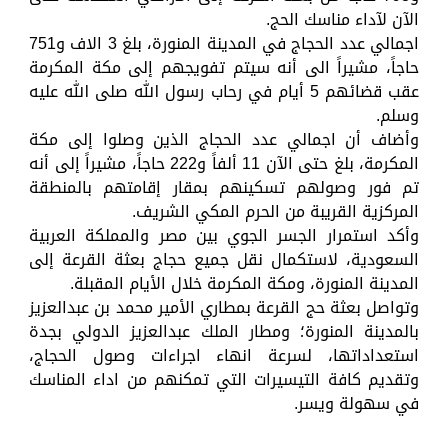
الآن لآداء مناسك الحج.
اجمالي عدد الحجاج في المدينة المنورة، بلغ 3 الاف و751
حاجاً، مشيراً الى أنه سيتم تفويجهم إلى مكة المكرمة
عقب قضائهم 5 أيام في رحاب رسول الله صلى الله عليه
وسلم.
وأضاف أن اجمالي عدد الحجاج الذين وصلوا إلى مكة
المكرمة، بلغ حتى الآن 11 ألفاً و222 حاجاً، مشيراً إلى أنه
تم فور وصولهم تسكينهم بمقار إقامتهم بالمنطقة
المركزية القريبة من الحرم المكي الشريف.
وأكد استمرار الجسر الجوي بين مصر والمملكة العربية
السعودية، لاستكمال نقل جميع حجاج بعثة القرعة إلى
المدينة المنورة، ومكة المكرمة خلال الأيام المقبلة.
وتواصل بعثة حج القرعة بمطاري الأمير محمد بن عبدالعزيز
بالمدينة المنورة؛ ومطار الملك عبدالعزيز الدولي بجدة
استعداداتها، لسرعة انهاء اجراءات وصول الحجاج،
وتقديم كافة التيسيرات التي تمكنهم من اداء المناسك
في سهولة ويسر.