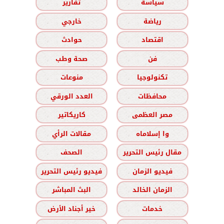
سياسة
تقارير
رياضة
خارجي
اقتصاد
حوادث
فن
صحة وطب
تكنولوجيا
منوعات
محافظات
العدد الورقي
مصر العظمى
كاريكاتير
وا إسلاماه
مقالات الرأي
مقال رئيس التحرير
الصحف
فيديو الزمان
فيديو رئيس التحرير
الزمان الخالد
البث المباشر
خدمات
خير أجناد الأرض