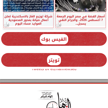
أسعار الفضة في مصر اليوم الجمعة
شركة توزيع الغاز بالاسكندرية تعلن
7 أغسطس 2026.. والجرام النقي
أعمال صيانة بمحور المحمودية
يسجل...
العوايد مساء اليوم
الفيس بوك
تويتر
Tweets by elzmannewseg