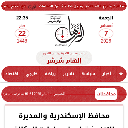
150 طنًا من المخلفات
عودة ضخ المياه تدريجيًا لمناطق ا
الجمعة
22:35
أغسطس
صفر
22
7
1448
2026
رئيس مجلس الإدارة ورئيس التحرير
إلهام شرشر
أخبار
سياسة
تقارير
رياضة
خارجي
اقتصاد
محافظات
الخميس، 14 مايو 2026
01:31 مـ
بتوقيت القاهرة
محافظ الإسكندرية والمديرة