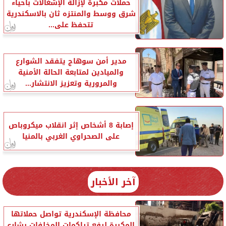
حملات مكبرة لإزالة الإشغالات بأحياء
شرق ووسط والمنتزه ثان بالاسكندرية
تتحفظ على...
مدير أمن سوهاج يتفقد الشوارع
والميادين لمتابعة الحالة الأمنية
والمرورية وتعزيز الانتشار...
إصابة 8 أشخاص إثر انقلاب ميكروباص
على الصحراوي الغربي بالمنيا
آخر الأخبار
محافظة الإسكندرية تواصل حملاتها
المكبرة لرفع تراكمات المخلفات بشارع