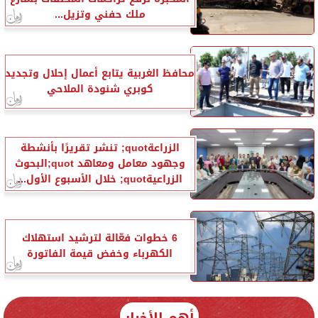
ملك حفني وتزيل...
محافظ الغربية يتابع أعمال إحلال وتجديد
كوبري شنودة الملاحي
الزراعةquot; تنشر تقريرًا بأنشطة
وجهود معامل ومعاهد quot;البحوث
الزراعيةquot; خلال الأسبوع الأول...
6 خطوات فعّالة لترشيد استهلاك
الكهرباء وخفض قيمة الفاتورة
أهم الأخبار