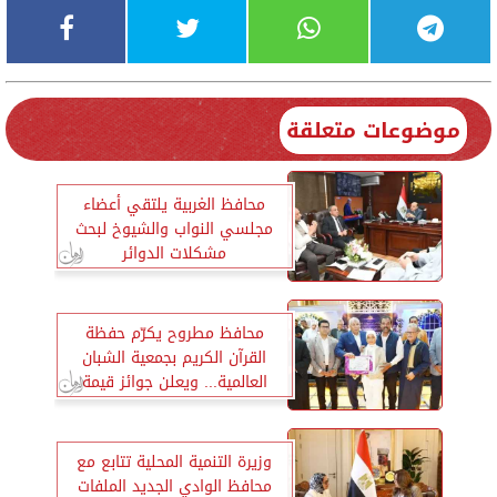
موضوعات متعلقة
محافظ الغربية يلتقي أعضاء
مجلسي النواب والشيوخ لبحث
مشكلات الدوائر
محافظ مطروح يكرّم حفظة
القرآن الكريم بجمعية الشبان
العالمية... ويعلن جوائز قيمة
للاوائل
وزيرة التنمية المحلية تتابع مع
محافظ الوادي الجديد الملفات