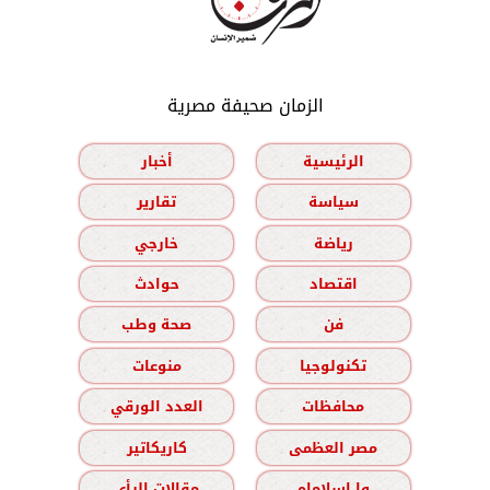
الزمان صحيفة مصرية
الرئيسية
أخبار
سياسة
تقارير
رياضة
خارجي
اقتصاد
حوادث
فن
صحة وطب
تكنولوجيا
منوعات
محافظات
العدد الورقي
مصر العظمى
كاريكاتير
وا إسلاماه
مقالات الرأي