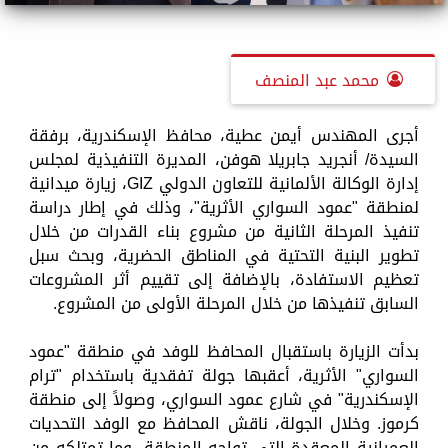
محمد عبد المنصف
​أجرى المهندس أيمن عطية، محافظ الإسكندرية، برفقة
السيدة/ أنجريد جابريلا هوفن، المديرة التنفيذية لمجلس
إدارة الوكالة الألمانية للتعاون الدولي GIZ، زيارة ميدانية
لمنطقة "عمود السواري الأثرية"، وذلك في إطار دراسة
تنفيذ المرحلة الثانية من مشروع بناء القدرات من خلال
تطوير البنية التحتية في المناطق الحضرية، وبحث سبل
تعظيم الاستفادة، بالإضافة إلى تقييم أثر المشروعات
السابق تنفيذها من خلال المرحلة الأولى من المشروع.
بدأت الزيارة باستقبال المحافظ للوفد في منطقة "عمود
السواري" الأثرية، أعقبها جولة تفقدية باستخدام "ترام
الإسكندرية" في شارع عمود السواري، وصولاً إلى منطقة
كرموز. وخلال الجولة، ناقش المحافظ مع الوفد التحديات
العمرانية المعقدة التي تواجه المنطقة، وما تمتلكه من