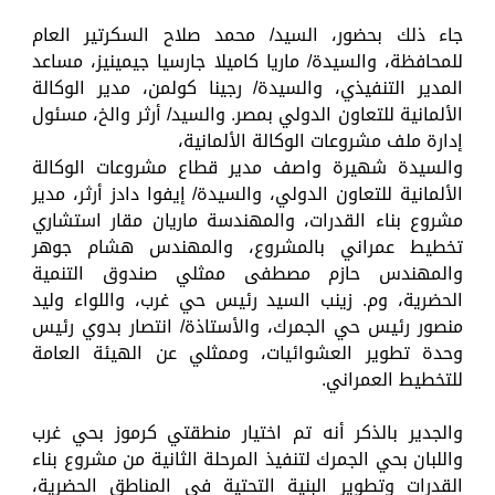
جاء ذلك بحضور، السيد/ محمد صلاح السكرتير العام
للمحافظة، والسيدة/ ماريا كاميلا جارسيا جيمينيز، مساعد
المدير التنفيذي، ​والسيدة/ رجينا كولمن، مدير الوكالة
الألمانية للتعاون الدولي بمصر. والسيد/ أرثر والخ، مسئول
إدارة ملف مشروعات الوكالة الألمانية،
والسيدة شهيرة واصف مدير قطاع مشروعات الوكالة
الألمانية للتعاون الدولي، والسيدة/ إيفوا دادز أرثر، مدير
مشروع بناء القدرات، والمهندسة ماريان مقار استشاري
تخطيط عمراني بالمشروع، والمهندس هشام جوهر
والمهندس حازم مصطفى ممثلي صندوق التنمية
الحضرية، وم. زينب السيد رئيس حي غرب، واللواء وليد
منصور رئيس حي الجمرك، والأستاذة/ انتصار بدوي رئيس
وحدة تطوير العشوائيات، وممثلي عن الهيئة العامة
للتخطيط العمراني.
والجدير بالذكر أنه تم اختيار منطقتي كرموز بحي غرب
واللبان بحي الجمرك لتنفيذ المرحلة الثانية من مشروع بناء
القدرات وتطوير البنية التحتية في المناطق الحضرية،